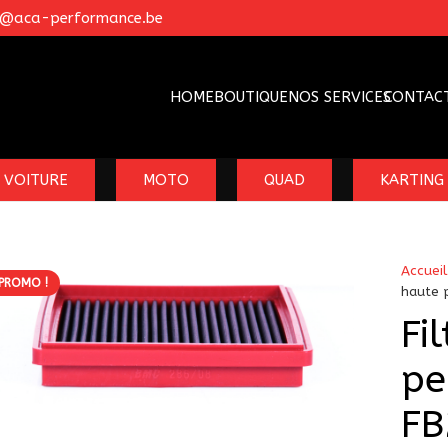
o@aca-performance.be
HOME
BOUTIQUE
NOS SERVICES
CONTAC
VOITURE
MOTO
QUAD
KARTING
Accueil
PROMO !
haute 
Fi
pe
FB