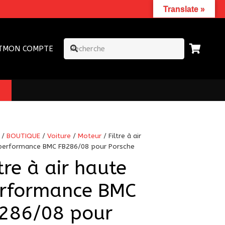
Translate »
T
MON COMPTE
/
BOUTIQUE
/
Voiture
/
Moteur
/ Filtre à air
performance BMC FB286/08 pour Porsche
ltre à air haute
rformance BMC
286/08 pour