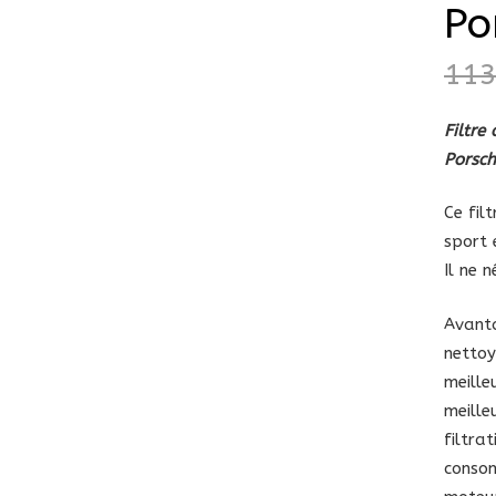
Po
11
Filtre
Porsc
Ce fil
sport 
Il ne 
Avanta
netto
meille
meille
filtra
consom