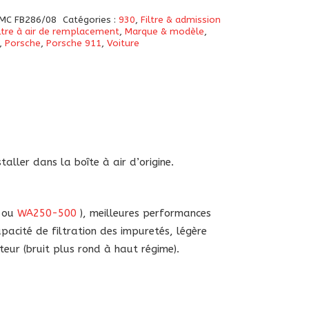
MC FB286/08
Catégories :
930
,
Filtre & admission
iltre à air de remplacement
,
Marque & modèle
,
,
Porsche
,
Porsche 911
,
Voiture
rmance
/08
e
aller dans la boîte à air d’origine.
ou
WA250-500
), meilleures performances
apacité de filtration des impuretés, légère
eur (bruit plus rond à haut régime).