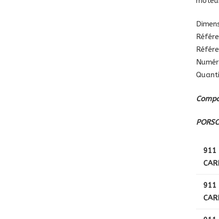
moteur
Dimens
Référe
Référe
Numér
Quanti
Compat
PORS
911 
CAR
911 
CAR