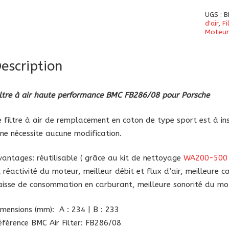
Filtre
UGS :
B
à
d'air
,
F
Moteur
air
haute
escription
perfo
BMC
FB286
iltre à air haute performance BMC FB286/08 pour Porsche
pour
Porsch
e filtre à air de remplacement en coton de type sport est à inst
l ne nécessite aucune modification.
vantages: réutilisable ( grâce au kit de nettoyage
WA200-500
t réactivité du moteur, meilleur débit et flux d’air, meilleure c
aisse de consommation en carburant, meilleure sonorité du mot
imensions (mm): A : 234 | B : 233
éférence BMC Air Filter: FB286/08