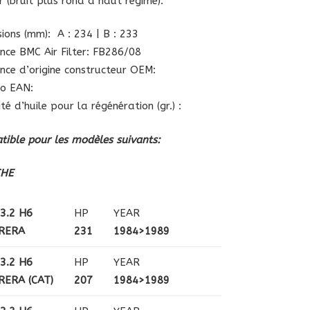
 (bruit plus rond à haut régime).
ions (mm): A : 234 | B : 233
nce BMC Air Filter: FB286/08
nce d’origine constructeur OEM:
o EAN:
té d’huile pour la régénération (gr.) :
ible pour les modèles suivants:
CHE
3.2 H6
HP
YEAR
RERA
231
1984>1989
3.2 H6
HP
YEAR
RERA (CAT)
207
1984>1989