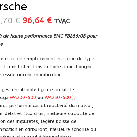
rsche
Le
Le
3,70
€
96,64
€
TVAC
prix
prix
initial
actuel
 à air haute performance BMC FB286/08 pour
était :
est :
he
113,70 €.
96,64 €.
tre à air de remplacement en coton de type
est à installer dans la boîte à air d’origine.
nécessite aucune modification.
ges: réutilisable ( grâce au kit de
yage
WA200-500
ou
WA250-500
),
ures performances et réactivité du moteur,
ur débit et flux d’air, meilleure capacité de
tion des impuretés, légère baisse de
mation en carburant, meilleure sonorité du