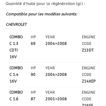
Quantité d’huile pour la régénération (gr.) :
Compatible pour les modèles suivants:
CHEVROLET
COMBO
HP
YEAR
ENGINE
C 1.3
69
2004>2008
CODE
CDTI
Z13DT
16V
COMBO
HP
YEAR
ENGINE
C 1.4
90
2004>2008
CODE
16V
Z14XEP
COMBO
HP
YEAR
ENGINE
C 1.6
87
2001>2008
CODE
Z16SE