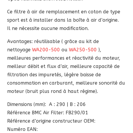
était :
est :
82,90 €.
70,46 €.
Ce filtre à air de remplacement en coton de type
sport est à installer dans la boîte à air d’origine.
Il ne nécessite aucune modification.
Avantages: réutilisable ( grâce au kit de
nettoyage
WA200-500
ou
WA250-500
),
meilleures performances et réactivité du moteur,
meilleur débit et flux d’air, meilleure capacité de
filtration des impuretés, légère baisse de
consommation en carburant, meilleure sonorité du
moteur (bruit plus rond à haut régime).
Dimensions (mm): A : 290 | B : 206
Référence BMC Air Filter: FB290/01
Référence d’origine constructeur OEM:
Numéro EAN: