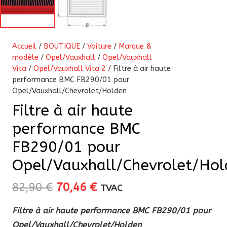
Accueil
/
BOUTIQUE
/
Voiture
/
Marque &
modèle
/
Opel/Vauxhall
/
Opel/Vauxhall
Vita
/
Opel/Vauxhall Vita 2
/ Filtre à air haute
performance BMC FB290/01 pour
Opel/Vauxhall/Chevrolet/Holden
Filtre à air haute
performance BMC
FB290/01 pour
Opel/Vauxhall/Chevrolet/Hol
Le
Le
82,90
€
70,46
€
TVAC
prix
prix
Filtre à air haute performance BMC FB290/01 pour
initial
actuel
Opel/Vauxhall/Chevrolet/Holden