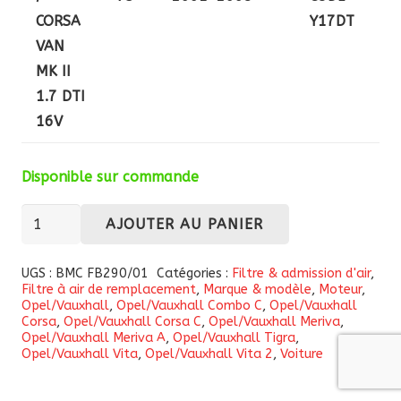
CORSA
Y17DT
VAN
MK II
1.7 DTI
16V
Disponible sur commande
quantité
AJOUTER AU PANIER
de
Filtre
UGS :
BMC FB290/01
Catégories :
Filtre & admission d'air
,
Filtre à air de remplacement
,
Marque & modèle
,
Moteur
,
à
Opel/Vauxhall
,
Opel/Vauxhall Combo C
,
Opel/Vauxhall
air
Corsa
,
Opel/Vauxhall Corsa C
,
Opel/Vauxhall Meriva
,
Opel/Vauxhall Meriva A
,
Opel/Vauxhall Tigra
,
haute
Opel/Vauxhall Vita
,
Opel/Vauxhall Vita 2
,
Voiture
performance
BMC