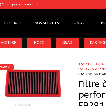
o@aca-performance.be
BOUTIQUE
NOS SERVICES
CONTACT
MO
VOITURE
MOTO
QUAD
KARTING
Accueil
/
BOUTIQ
PROMO !
Focus
/
Ford Focus
FB291/01 pour Ab
Filtre 
perfo
FB291