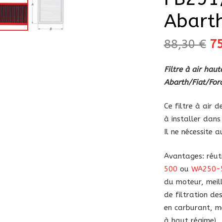
Abart
Le
88,30
€
7
pr
in
Filtre à air ha
ét
Abarth/Fiat/Fo
88
Ce filtre à air
à installer dans 
Il ne nécessite 
Avantages: réuti
500
ou
WA250-
du moteur, meill
de filtration d
en carburant, me
à haut régime).