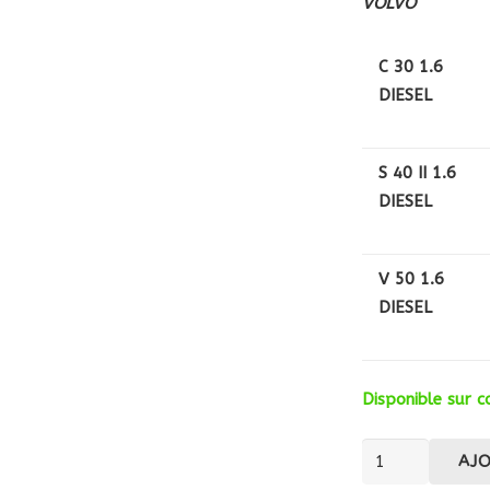
VOLVO
C 30 1.6
DIESEL
S 40 II 1.6
DIESEL
V 50 1.6
DIESEL
Disponible sur
quantité
AJ
de