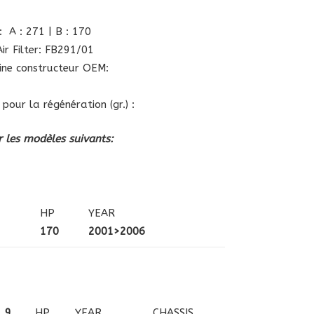
 A : 271 | B : 170
ir Filter: FB291/01
gine constructeur OEM:
pour la régénération (gr.) :
 les modèles suivants:
HP
YEAR
170
2001>2006
.9
HP
YEAR
CHASSIS