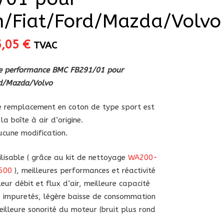
h/Fiat/Ford/Mazda/Volvo
Le
5,05
€
TVAC
ix
prix
itial
actuel
ute performance BMC FB291/01 pour
ait :
est :
rd/Mazda/Volvo
,30 €.
75,05 €.
 de remplacement en coton de type sport est
la boîte à air d’origine.
aucune modification.
lisable ( grâce au kit de nettoyage
WA200-
500
), meilleures performances et réactivité
eur débit et flux d’air, meilleure capacité
es impuretés, légère baisse de consommation
illeure sonorité du moteur (bruit plus rond