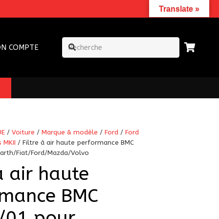
Translate »
N COMPTE
UE
/
Voiture
/
Marque & modèle
/
Ford
/
Ford
 MKII
/ Filtre à air haute performance BMC
arth/Fiat/Ford/Mazda/Volvo
à air haute
rmance BMC
/01 pour