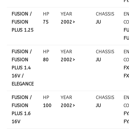
FY
FUSION /
HP
YEAR
CHASSIS
EN
FUSION
75
2002>
JU
C
PLUS 1.25
FU
FU
FUSION /
HP
YEAR
CHASSIS
EN
FUSION
80
2002>
JU
C
PLUS 1.4
FX
16V /
FX
ELEGANCE
FUSION /
HP
YEAR
CHASSIS
EN
FUSION
100
2002>
JU
C
PLUS 1.6
FY
16V
FY