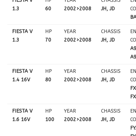
FIESTA V
HP
YEAR
CHASSIS
EN
1.3
60
2002>2008
JH, JD
C
BA
FIESTA V
HP
YEAR
CHASSIS
EN
1.3
70
2002>2008
JH, JD
C
A9
A9
FIESTA V
HP
YEAR
CHASSIS
EN
1.4 16V
80
2002>2008
JH, JD
C
FX
FX
FIESTA V
HP
YEAR
CHASSIS
EN
1.6 16V
100
2002>2008
JH, JD
C
FY