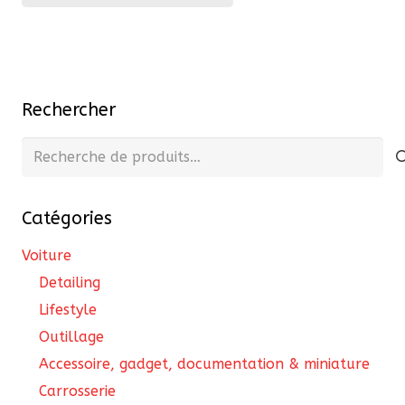
a
plusieurs
variations.
Les
Rechercher
options
peuvent
Recherche
être
pour :
choisies
Catégories
sur
la
Voiture
page
Detailing
du
Lifestyle
produit
Outillage
Accessoire, gadget, documentation & miniature
Carrosserie