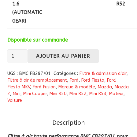
1.6
R52
(AUTOMATIC
GEAR)
Disponible sur commande
quantité
AJOUTER AU PANIER
de
Filtre
UGS :
BMC FB297/01
Catégories :
Filtre & admission d'air
,
à
Filtre à air de remplacement
,
Ford
,
Ford Fiesta
,
Ford
Fiesta MKV
,
Ford Fusion
,
Marque & modèle
,
Mazda
,
Mazda
air
2
,
Mini
,
Mini Cooper
,
Mini R50
,
Mini R52
,
Mini R53
,
Moteur
,
haute
Voiture
performance
BMC
FB297/01
Description
pour
Filtre à air haute performance BMC FB297/01 pour