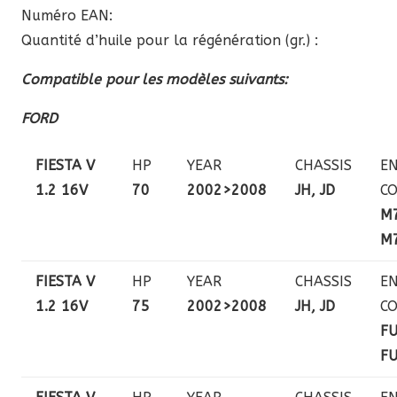
Numéro EAN:
Quantité d’huile pour la régénération (gr.) :
Compatible pour les modèles suivants:
FORD
FIESTA V
HP
YEAR
CHASSIS
EN
1.2 16V
70
2002>2008
JH, JD
C
M7
M
FIESTA V
HP
YEAR
CHASSIS
EN
1.2 16V
75
2002>2008
JH, JD
C
FU
FU