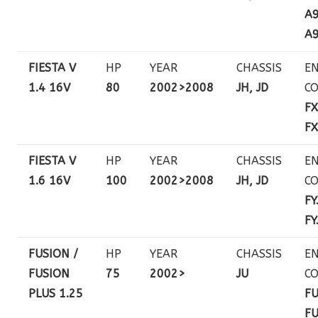
A9
A9
FIESTA V
HP
YEAR
CHASSIS
EN
1.4 16V
80
2002>2008
JH, JD
C
FX
FX
FIESTA V
HP
YEAR
CHASSIS
EN
1.6 16V
100
2002>2008
JH, JD
C
FY
FY
FUSION /
HP
YEAR
CHASSIS
EN
FUSION
75
2002>
JU
C
PLUS 1.25
FU
FU