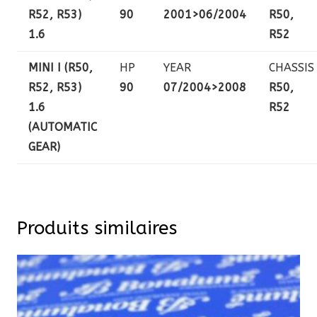
R52, R53)
90
2001>06/2004
R50,
1.6
R52
MINI I (R50,
HP
YEAR
CHASSIS
R52, R53)
90
07/2004>2008
R50,
1.6
R52
(AUTOMATIC
GEAR)
Produits similaires