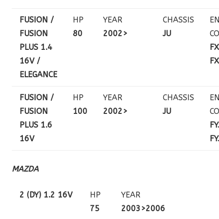
FUSION /
HP
YEAR
CHASSIS
EN
FUSION
80
2002>
JU
C
PLUS 1.4
FX
16V /
FX
ELEGANCE
FUSION /
HP
YEAR
CHASSIS
EN
FUSION
100
2002>
JU
C
PLUS 1.6
FY
16V
FY
MAZDA
2 (DY) 1.2 16V
HP
YEAR
75
2003>2006