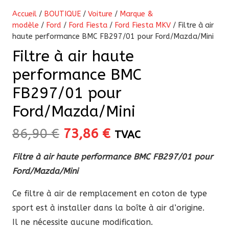
Accueil
/
BOUTIQUE
/
Voiture
/
Marque &
modèle
/
Ford
/
Ford Fiesta
/
Ford Fiesta MKV
/ Filtre à air
haute performance BMC FB297/01 pour Ford/Mazda/Mini
Filtre à air haute
performance BMC
FB297/01 pour
Ford/Mazda/Mini
Le
Le
86,90
€
73,86
€
TVAC
prix
prix
Filtre à air haute performance BMC FB297/01 pour
initial
actuel
Ford/Mazda/Mini
était :
est :
86,90 €.
73,86 €.
Ce filtre à air de remplacement en coton de type
sport est à installer dans la boîte à air d’origine.
Il ne nécessite aucune modification.