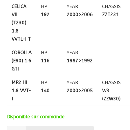
CELICA
HP
YEAR
CHASSIS
VII
192
2000>2006
ZZT231
(T230)
1.8
VVTL-I T
COROLLA
HP
YEAR
(E90) 1.6
116
1987>1992
GTI
MR2 III
HP
YEAR
CHASSIS
1.8 VVT-
140
2000>2005
W3
I
(ZZW30)
Disponible sur commande
quantité