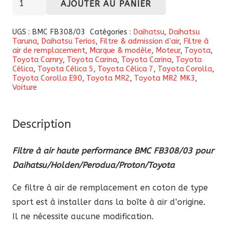
AJOUTER AU PANIER
de
Filtre
UGS :
BMC FB308/03
Catégories :
Daihatsu
,
Daihatsu
Taruna
,
Daihatsu Terios
,
Filtre & admission d'air
,
Filtre à
à
air de remplacement
,
Marque & modèle
,
Moteur
,
Toyota
,
air
Toyota Camry
,
Toyota Carina
,
Toyota Carina
,
Toyota
Célica
,
Toyota Célica 5
,
Toyota Célica 7
,
Toyota Corolla
,
haute
Toyota Corolla E90
,
Toyota MR2
,
Toyota MR2 MK3
,
performance
Voiture
BMC
FB308/03
Description
pour
Daihatsu/Holden/Perodua/Proton/Toyota
Filtre à air haute performance BMC FB308/03 pour
Daihatsu/Holden/Perodua/Proton/Toyota
Ce filtre à air de remplacement en coton de type
sport est à installer dans la boîte à air d’origine.
Il ne nécessite aucune modification.