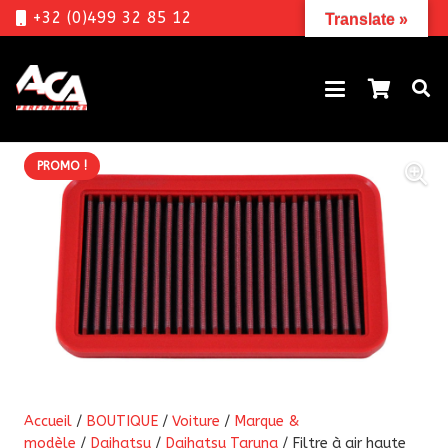
+32 (0)499 32 85 12
Translate »
PROMO !
Accueil
/
BOUTIQUE
/
Voiture
/
Marque &
modèle
/
Daihatsu
/
Daihatsu Taruna
/ Filtre à air haute