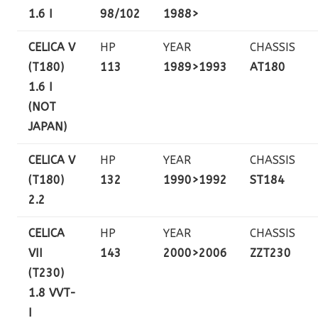
1.6 I
98/102
1988>
CELICA V
HP
YEAR
CHASSIS
(T180)
113
1989>1993
AT180
1.6 I
(NOT
JAPAN)
CELICA V
HP
YEAR
CHASSIS
(T180)
132
1990>1992
ST184
2.2
CELICA
HP
YEAR
CHASSIS
VII
143
2000>2006
ZZT230
(T230)
1.8 VVT-
I