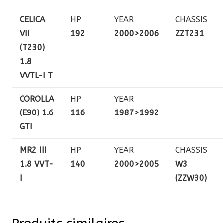
CELICA
HP
YEAR
CHASSIS
VII
192
2000>2006
ZZT231
(T230)
1.8
VVTL-I T
COROLLA
HP
YEAR
(E90) 1.6
116
1987>1992
GTI
MR2 III
HP
YEAR
CHASSIS
1.8 VVT-
140
2000>2005
W3
I
(ZZW30)