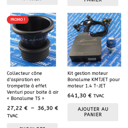
387,00 €.
328
PROMO !
Collecteur cône
Kit gestion moteur
d’aspiration en
Bonalume KMTJET pour
trompette à effet
moteur 1.4 T-JET
Venturi pour boite à air
641,30
€
TVAC
« Bonalume TS »
Plage
27,22
€
–
36,30
€
AJOUTER AU
de
PANIER
TVAC
prix :
Ce