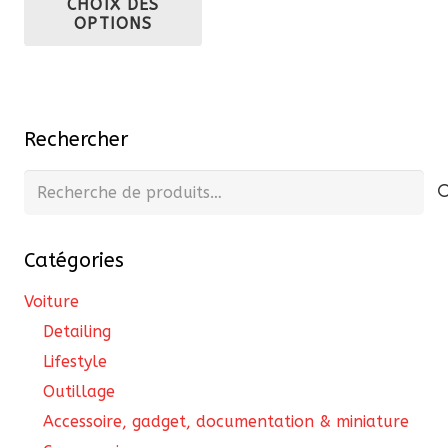
CHOIX DES
27,22 €
produit
OPTIONS
à
a
36,30 €
plusieurs
variations.
Les
Rechercher
options
peuvent
Recherche
être
pour :
choisies
Catégories
sur
la
Voiture
page
Detailing
du
Lifestyle
produit
Outillage
Accessoire, gadget, documentation & miniature