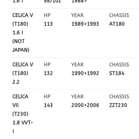
1.6 I
98/102
1988>
CELICA V
HP
YEAR
CHASSIS
(T180)
113
1989>1993
AT180
1.6 I
(NOT
JAPAN)
CELICA V
HP
YEAR
CHASSIS
(T180)
132
1990>1992
ST184
2.2
CELICA
HP
YEAR
CHASSIS
VII
143
2000>2006
ZZT230
(T230)
1.8 VVT-
I