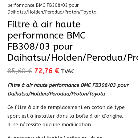
performance BMC FB308/03 pour
Daihatsu/Holden/Perodua/Proton/Toyota
Filtre à air haute
performance BMC
FB308/03 pour
Daihatsu/Holden/Perodua/Pr
Le
Le
85,60
€
72,76
€
TVAC
prix
prix
Filtre à air haute performance BMC FB308/03 pour
initial
actuel
Daihatsu/Holden/Perodua/Proton/Toyota
était :
est :
85,60 €.
72,76 €.
Ce filtre à air de remplacement en coton de type
sport est à installer dans la boîte à air d’origine.
Il ne nécessite aucune modification.