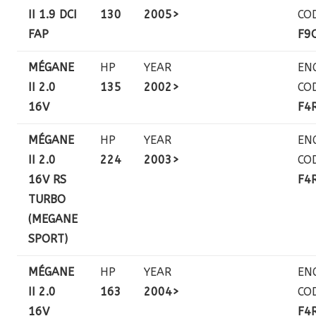
II 1.9 DCI
130
2005>
CO
FAP
F9
MÉGANE
HP
YEAR
EN
II 2.0
135
2002>
CO
16V
F4
MÉGANE
HP
YEAR
EN
II 2.0
224
2003>
CO
16V RS
F4
TURBO
(MEGANE
SPORT)
MÉGANE
HP
YEAR
EN
II 2.0
163
2004>
CO
16V
F4