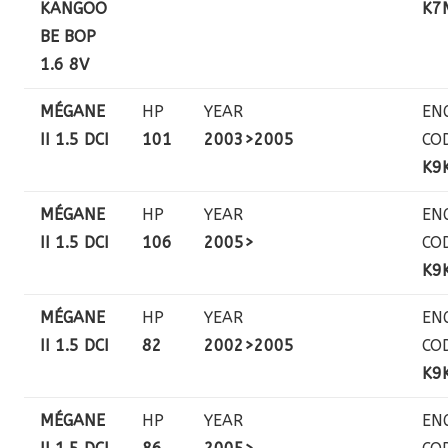
KANGOO
K7
BE BOP
1.6 8V
MÉGANE
HP
YEAR
EN
II 1.5 DCI
101
2003>2005
CO
K9
MÉGANE
HP
YEAR
EN
II 1.5 DCI
106
2005>
CO
K9
MÉGANE
HP
YEAR
EN
II 1.5 DCI
82
2002>2005
CO
K9
MÉGANE
HP
YEAR
EN