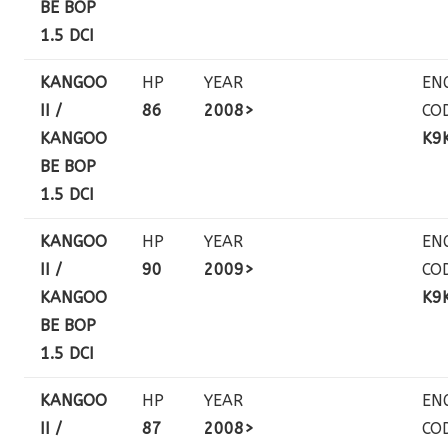
BE BOP
1.5 DCI
KANGOO
HP
YEAR
EN
II /
86
2008>
CO
KANGOO
K9
BE BOP
1.5 DCI
KANGOO
HP
YEAR
EN
II /
90
2009>
CO
KANGOO
K9
BE BOP
1.5 DCI
KANGOO
HP
YEAR
EN
II /
87
2008>
CO