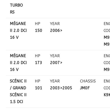
TURBO
RS
MÉGANE
HP
YEAR
EN
II 2.0 DCI
150
2006>
CO
16 V
M9
M9
MÉGANE
HP
YEAR
EN
II 2.0 DCI
173
2007>
CO
16 V
M9
SCÉNIC II
HP
YEAR
CHASSIS
EN
/ GRAND
101
2003>2005
JM0F
CO
SCÉNIC II
K9
1.5 DCI