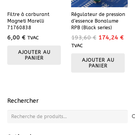
Filtre à carburant
Régulateur de pression
Magneti Marelli
d’essence Bonalume
71760838
RPB (Black series)
Le
Le
6,00
€
193,60
€
174,24
€
TVAC
prix
prix
TVAC
AJOUTER AU
initial
actu
PANIER
AJOUTER AU
était :
est 
PANIER
193,60 €.
174
Rechercher
Recherche
pour :