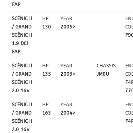
FAP
SCÉNIC II
HP
YEAR
EN
/ GRAND
130
2005>
CO
SCÉNIC II
F9
1.9 DCI
FAP
SCÉNIC II
HP
YEAR
CHASSIS
EN
/ GRAND
135
2003>
JM0U
CO
SCÉNIC II
F4
2.0 16V
77
SCÉNIC II
HP
YEAR
EN
/ GRAND
163
2004>
CO
SCÉNIC II
F4
2.0 16V