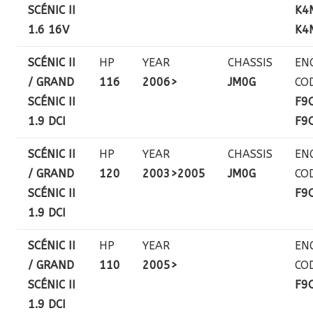
SCÉNIC II
K4
1.6 16V
K4
SCÉNIC II
HP
YEAR
CHASSIS
EN
/ GRAND
116
2006>
JM0G
CO
SCÉNIC II
F9
1.9 DCI
F9
SCÉNIC II
HP
YEAR
CHASSIS
EN
/ GRAND
120
2003>2005
JM0G
CO
SCÉNIC II
F9
1.9 DCI
SCÉNIC II
HP
YEAR
EN
/ GRAND
110
2005>
CO
SCÉNIC II
F9
1.9 DCI