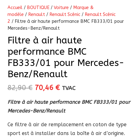
Accueil
/
BOUTIQUE
/
Voiture
/
Marque &
modèle
/
Renault
/
Renault Scénic
/
Renault Scénic
2
/ Filtre à air haute performance BMC FB333/01 pour
Mercedes-Benz/Renault
Filtre à air haute
performance BMC
FB333/01 pour Mercedes-
Benz/Renault
Le
Le
82,90
€
70,46
€
TVAC
prix
prix
Filtre à air haute performance BMC FB333/01 pour
initial
actuel
Mercedes-Benz/Renault
était :
est :
82,90 €.
70,46 €.
Ce filtre à air de remplacement en coton de type
sport est à installer dans la boîte à air d’origine.