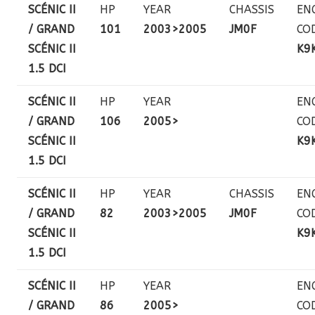
SCÉNIC II
HP
YEAR
CHASSIS
EN
/ GRAND
101
2003>2005
JM0F
CO
SCÉNIC II
K9
1.5 DCI
SCÉNIC II
HP
YEAR
EN
/ GRAND
106
2005>
CO
SCÉNIC II
K9
1.5 DCI
SCÉNIC II
HP
YEAR
CHASSIS
EN
/ GRAND
82
2003>2005
JM0F
CO
SCÉNIC II
K9
1.5 DCI
SCÉNIC II
HP
YEAR
EN
/ GRAND
86
2005>
CO