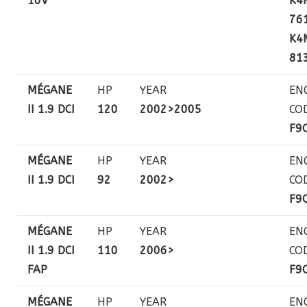
16V
K4
761
K4
81
MÉGANE
HP
YEAR
EN
II 1.9 DCI
120
2002>2005
CO
F9
MÉGANE
HP
YEAR
EN
II 1.9 DCI
92
2002>
CO
F9
MÉGANE
HP
YEAR
EN
II 1.9 DCI
110
2006>
CO
FAP
F9
MÉGANE
HP
YEAR
EN