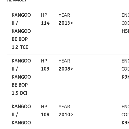
KANGOO
HP
YEAR
EN
II /
114
2013>
CO
KANGOO
H5
BE BOP
1.2 TCE
KANGOO
HP
YEAR
EN
II /
103
2008>
CO
KANGOO
K9
BE BOP
1.5 DCI
KANGOO
HP
YEAR
EN
II /
109
2010>
CO
KANGOO
K9