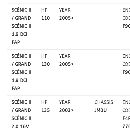
SCÉNIC II
HP
YEAR
EN
/ GRAND
110
2005>
CO
SCÉNIC II
F9
1.9 DCI
FAP
SCÉNIC II
HP
YEAR
EN
/ GRAND
130
2005>
CO
SCÉNIC II
F9
1.9 DCI
FAP
SCÉNIC II
HP
YEAR
CHASSIS
EN
/ GRAND
135
2003>
JM0U
CO
SCÉNIC II
F4
2.0 16V
77