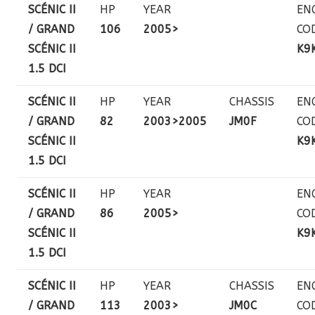
SCÉNIC II
HP
YEAR
EN
/ GRAND
106
2005>
CO
SCÉNIC II
K9
1.5 DCI
SCÉNIC II
HP
YEAR
CHASSIS
EN
/ GRAND
82
2003>2005
JM0F
CO
SCÉNIC II
K9
1.5 DCI
SCÉNIC II
HP
YEAR
EN
/ GRAND
86
2005>
CO
SCÉNIC II
K9
1.5 DCI
SCÉNIC II
HP
YEAR
CHASSIS
EN
/ GRAND
113
2003>
JM0C
CO