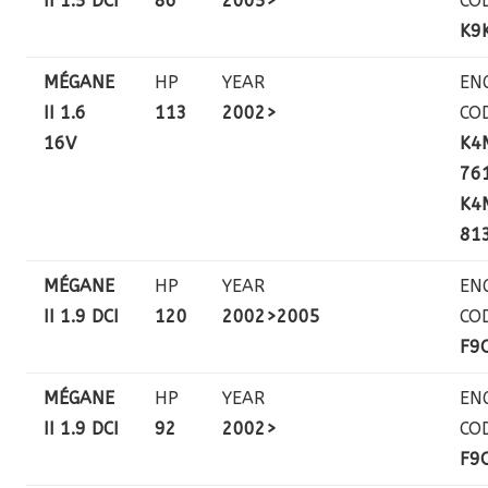
II 1.5 DCI
86
2005>
CO
K9
MÉGANE
HP
YEAR
EN
II 1.6
113
2002>
CO
16V
K4
761
K4
81
MÉGANE
HP
YEAR
EN
II 1.9 DCI
120
2002>2005
CO
F9
MÉGANE
HP
YEAR
EN
II 1.9 DCI
92
2002>
CO
F9