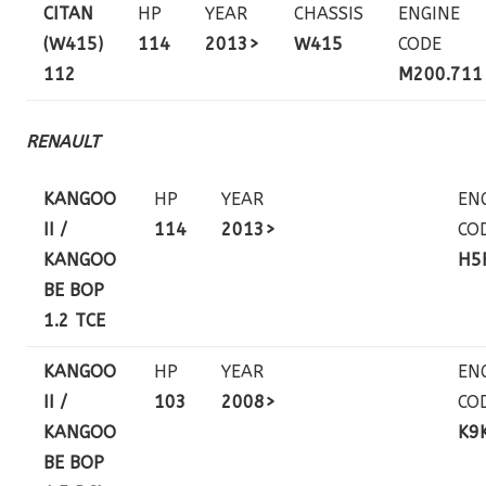
CITAN
HP
YEAR
CHASSIS
ENGINE
(W415)
114
2013>
W415
CODE
112
M200.711
RENAULT
KANGOO
HP
YEAR
EN
II /
114
2013>
CO
KANGOO
H5
BE BOP
1.2 TCE
KANGOO
HP
YEAR
EN
II /
103
2008>
CO
KANGOO
K9
BE BOP