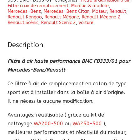
UGS :
BMC FB333/01
Catégories :
Filtre & admission d'air
,
Filtre à air de remplacement
,
Marque & modèle
,
à
Mercedes-Benz
,
Mercedes-Benz Citan
,
Moteur
,
Renault
,
air
Renault Kangoo
,
Renault Mégane
,
Renault Mégane 2
,
Renault Scénic
,
Renault Scénic 2
,
Voiture
haute
performance
BMC
Description
FB333/01
pour
Filtre à air haute performance BMC FB333/01 pour
Mercedes-
Mercedes-Benz/Renault
Benz/Renault
Ce filtre à air de remplacement en coton de type
sport est à installer dans la boîte à air d’origine.
Il ne nécessite aucune modification.
Avantages: réutilisable ( grâce au kit de
nettoyage
WA200-500
ou
WA250-500
),
meilleures performances et réactivité du moteur,