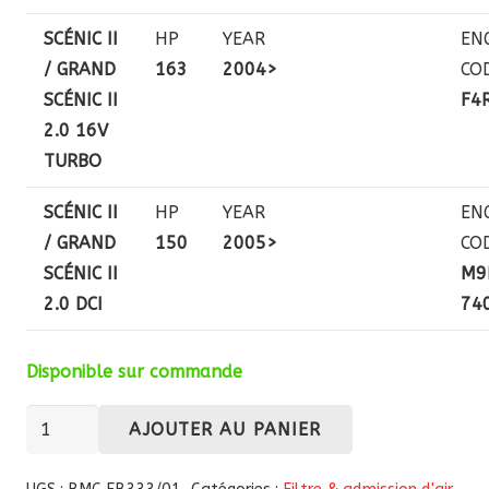
SCÉNIC II
HP
YEAR
EN
/ GRAND
163
2004>
CO
SCÉNIC II
F4
2.0 16V
TURBO
SCÉNIC II
HP
YEAR
EN
/ GRAND
150
2005>
CO
SCÉNIC II
M9
2.0 DCI
74
Disponible sur commande
quantité
AJOUTER AU PANIER
de
Filtre