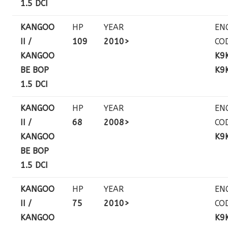
1.5 DCI
KANGOO
HP
YEAR
EN
II /
109
2010>
CO
KANGOO
K9
BE BOP
K9
1.5 DCI
KANGOO
HP
YEAR
EN
II /
68
2008>
CO
KANGOO
K9
BE BOP
1.5 DCI
KANGOO
HP
YEAR
EN
II /
75
2010>
CO
KANGOO
K9