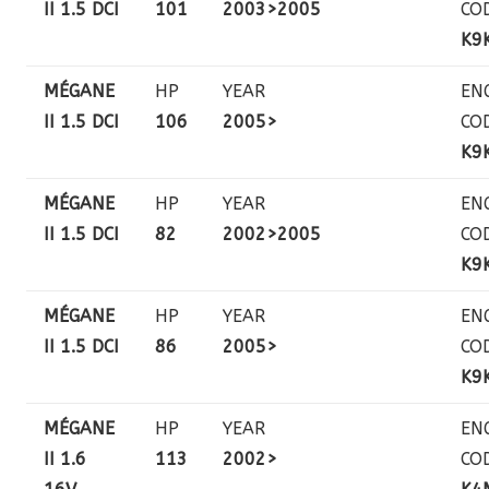
II 1.5 DCI
101
2003>2005
CO
K9
MÉGANE
HP
YEAR
EN
II 1.5 DCI
106
2005>
CO
K9
MÉGANE
HP
YEAR
EN
II 1.5 DCI
82
2002>2005
CO
K9
MÉGANE
HP
YEAR
EN
II 1.5 DCI
86
2005>
CO
K9
MÉGANE
HP
YEAR
EN
II 1.6
113
2002>
CO