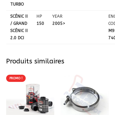
TURBO
SCÉNIC II
HP
YEAR
EN
/ GRAND
150
2005>
CO
SCÉNIC II
M9
2.0 DCI
74
Produits similaires
PROMO !