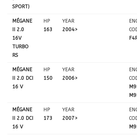
SPORT)
MÉGANE
HP
YEAR
EN
II 2.0
163
2004>
CO
16V
F4
TURBO
RS
MÉGANE
HP
YEAR
EN
II 2.0 DCI
150
2006>
CO
16 V
M9
M9
MÉGANE
HP
YEAR
EN
II 2.0 DCI
173
2007>
CO
16 V
M9