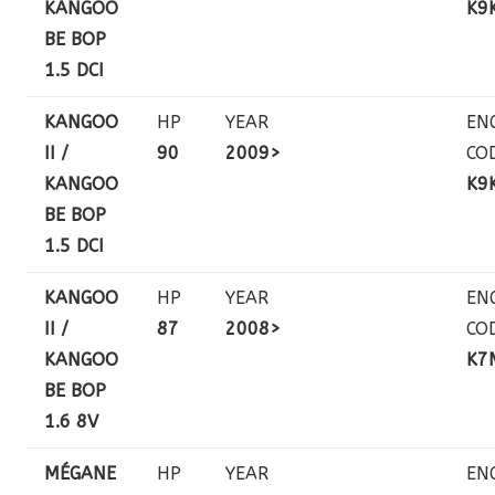
KANGOO
K9
BE BOP
1.5 DCI
KANGOO
HP
YEAR
EN
II /
90
2009>
CO
KANGOO
K9
BE BOP
1.5 DCI
KANGOO
HP
YEAR
EN
II /
87
2008>
CO
KANGOO
K7
BE BOP
1.6 8V
MÉGANE
HP
YEAR
EN