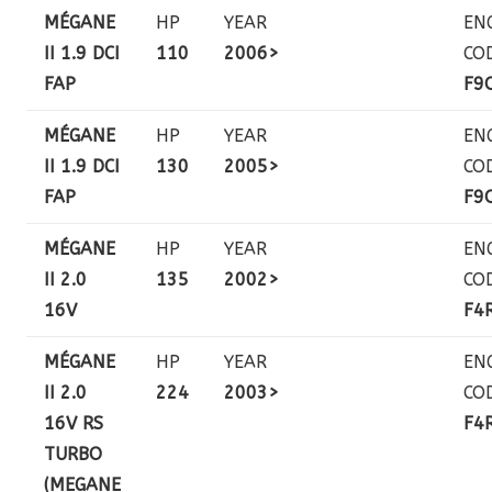
MÉGANE
HP
YEAR
EN
II 1.9 DCI
110
2006>
CO
FAP
F9
MÉGANE
HP
YEAR
EN
II 1.9 DCI
130
2005>
CO
FAP
F9
MÉGANE
HP
YEAR
EN
II 2.0
135
2002>
CO
16V
F4
MÉGANE
HP
YEAR
EN
II 2.0
224
2003>
CO
16V RS
F4
TURBO
(MEGANE