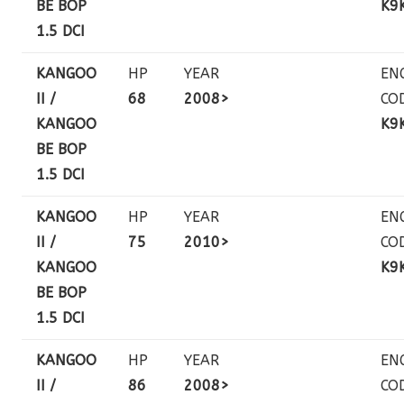
BE BOP
K9
1.5 DCI
KANGOO
HP
YEAR
EN
II /
68
2008>
CO
KANGOO
K9
BE BOP
1.5 DCI
KANGOO
HP
YEAR
EN
II /
75
2010>
CO
KANGOO
K9
BE BOP
1.5 DCI
KANGOO
HP
YEAR
EN
II /
86
2008>
CO