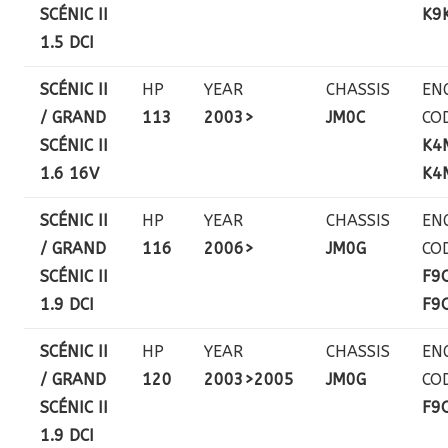
SCÉNIC II
K9
1.5 DCI
SCÉNIC II
HP
YEAR
CHASSIS
EN
/ GRAND
113
2003>
JM0C
CO
SCÉNIC II
K4
1.6 16V
K4
SCÉNIC II
HP
YEAR
CHASSIS
EN
/ GRAND
116
2006>
JM0G
CO
SCÉNIC II
F9
1.9 DCI
F9
SCÉNIC II
HP
YEAR
CHASSIS
EN
/ GRAND
120
2003>2005
JM0G
CO
SCÉNIC II
F9
1.9 DCI