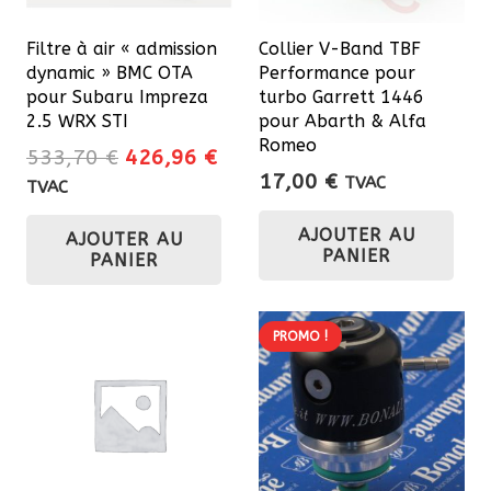
Filtre à air « admission
Collier V-Band TBF
dynamic » BMC OTA
Performance pour
pour Subaru Impreza
turbo Garrett 1446
2.5 WRX STI
pour Abarth & Alfa
Romeo
Le
Le
533,70
€
426,96
€
17,00
€
prix
prix
TVAC
TVAC
initial
actuel
AJOUTER AU
AJOUTER AU
était :
est :
PANIER
PANIER
533,70 €.
426,96 €.
PROMO !