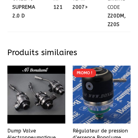
SUPREMA
121
2007>
CODE
2.0 D
Z20DM,
Z20S
Produits similaires
PROMO !
Dump Valve
Régulateur de pression
électropneumatique,
d’essence Bonalume