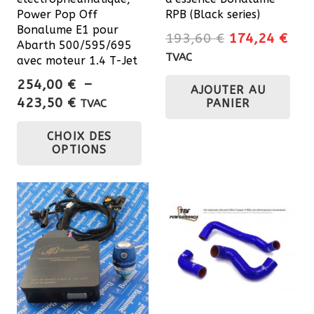
Power Pop Off
RPB (Black series)
Bonalume E1 pour
Le
Le
193,60
€
174,24
€
Abarth 500/595/695
prix
prix
TVAC
avec moteur 1.4 T-Jet
initial
actu
254,00
€
–
AJOUTER AU
était :
est 
Plage
423,50
€
PANIER
TVAC
193,60 €.
174
de
Ce
CHOIX DES
prix :
produit
OPTIONS
254,00 €
a
à
plusieurs
423,50 €
variations.
Les
options
peuvent
être
choisies