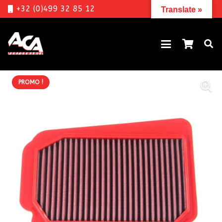
+32 (0)499 32 85 12
Translate »
PROMO !