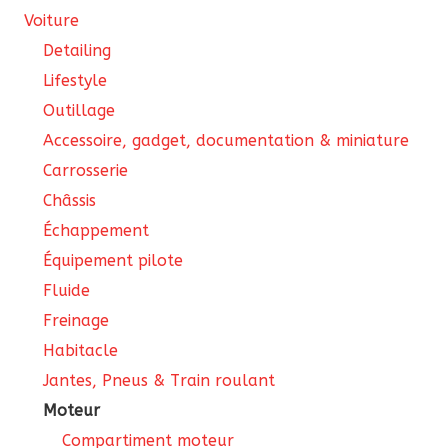
la
Voiture
pa
Detailing
du
Lifestyle
pro
Outillage
Accessoire, gadget, documentation & miniature
Carrosserie
Châssis
Échappement
Équipement pilote
Fluide
Freinage
Habitacle
Jantes, Pneus & Train roulant
Moteur
Compartiment moteur