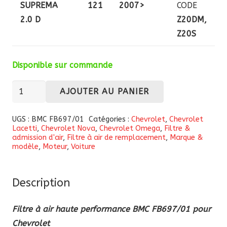
SUPREMA
121
2007>
CODE
2.0 D
Z20DM,
Z20S
Disponible sur commande
quantité
AJOUTER AU PANIER
de
Filtre
UGS :
BMC FB697/01
Catégories :
Chevrolet
,
Chevrolet
Lacetti
,
Chevrolet Nova
,
Chevrolet Omega
,
Filtre &
à
admission d'air
,
Filtre à air de remplacement
,
Marque &
air
modèle
,
Moteur
,
Voiture
haute
performance
Description
BMC
FB697/01
Filtre à air haute performance BMC FB697/01 pour
pour
Chevrolet