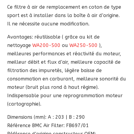
78,90 €.
67,06 €.
Ce filtre à air de remplacement en coton de type
sport est à installer dans la boîte à air d’origine.
Il ne nécessite aucune modification.
Avantages: réutilisable ( grâce au kit de
nettoyage
WA200-500
ou
WA250-500
),
meilleures performances et réactivité du moteur,
meilleur débit et flux d’air, meilleure capacité de
filtration des impuretés, légère baisse de
consommation en carburant, meilleure sonorité du
moteur (bruit plus rond à haut régime).
Indispensable pour une reprogrammation moteur
(cartographie).
Dimensions (mm): A : 203 | B : 290
Référence BMC Air Filter: FB697/01
Référence d’origine constructeur OEM: