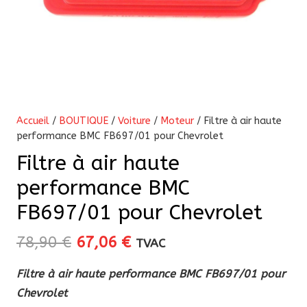
Accueil
/
BOUTIQUE
/
Voiture
/
Moteur
/ Filtre à air haute
performance BMC FB697/01 pour Chevrolet
Filtre à air haute
performance BMC
FB697/01 pour Chevrolet
Le
Le
78,90
€
67,06
€
TVAC
prix
prix
Filtre à air haute performance BMC FB697/01 pour
initial
actuel
Chevrolet
était :
est :