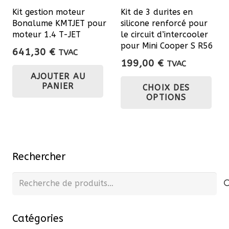
sur
Kit gestion moteur
Kit de 3 durites en
la
Bonalume KMTJET pour
silicone renforcé pour
page
moteur 1.4 T-JET
le circuit d’intercooler
du
pour Mini Cooper S R56
641,30
€
TVAC
produit
199,00
€
TVAC
Ce
AJOUTER AU
PANIER
CHOIX DES
pro
OPTIONS
a
plu
var
Les
Rechercher
opt
pe
Recherche
êtr
pour :
cho
Catégories
sur