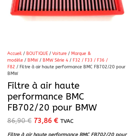
Accueil
/
BOUTIQUE
/
Voiture
/
Marque &
modèle
/
BMW
/
BMW Série 4
/
F32 / F33 / F36 /
F82
/ Filtre à air haute performance BMC FB702/20 pour
BMW
Filtre à air haute
performance BMC
FB702/20 pour BMW
Le
Le
86,90
€
73,86
€
TVAC
prix
prix
Filtre à air haute performance BMC FB702/20 pour