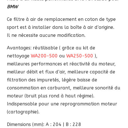
initial
actuel
BMW
était :
est :
86,90 €.
73,86 €.
Ce filtre à air de remplacement en coton de type
sport est à installer dans la boîte à air d’origine.
Il ne nécessite aucune modification.
Avantages: réutilisable ( grâce au kit de
nettoyage
WA200-500
ou
WA250-500
),
meilleures performances et réactivité du moteur,
meilleur débit et flux d’air, meilleure capacité de
filtration des impuretés, légère baisse de
consommation en carburant, meilleure sonorité du
moteur (bruit plus rond à haut régime).
Indispensable pour une reprogrammation moteur
(cartographie).
Dimensions (mm): A : 204 | B : 228