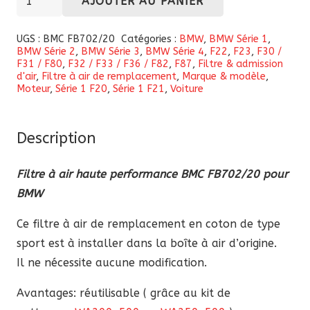
AJOUTER AU PANIER
de
Filtre
UGS :
BMC FB702/20
Catégories :
BMW
,
BMW Série 1
,
BMW Série 2
,
BMW Série 3
,
BMW Série 4
,
F22
,
F23
,
F30 /
à
F31 / F80
,
F32 / F33 / F36 / F82
,
F87
,
Filtre & admission
air
d'air
,
Filtre à air de remplacement
,
Marque & modèle
,
Moteur
,
Série 1 F20
,
Série 1 F21
,
Voiture
haute
performance
BMC
Description
FB702/20
pour
Filtre à air haute performance BMC FB702/20 pour
BMW
BMW
Ce filtre à air de remplacement en coton de type
sport est à installer dans la boîte à air d’origine.
Il ne nécessite aucune modification.
Avantages: réutilisable ( grâce au kit de