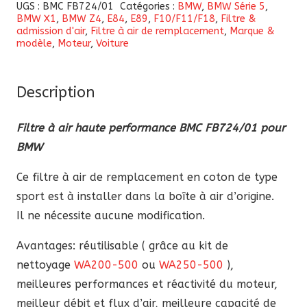
Filtre
UGS :
BMC FB724/01
Catégories :
BMW
,
BMW Série 5
,
BMW X1
,
BMW Z4
,
E84
,
E89
,
F10/F11/F18
,
Filtre &
à
admission d'air
,
Filtre à air de remplacement
,
Marque &
air
modèle
,
Moteur
,
Voiture
haute
performance
Description
BMC
FB724/01
Filtre à air haute performance BMC FB724/01 pour
pour
BMW
BMW
Ce filtre à air de remplacement en coton de type
sport est à installer dans la boîte à air d’origine.
Il ne nécessite aucune modification.
Avantages: réutilisable ( grâce au kit de
nettoyage
WA200-500
ou
WA250-500
),
meilleures performances et réactivité du moteur,
meilleur débit et flux d’air, meilleure capacité de