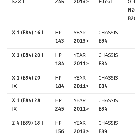
528 I
245
2013>
F07GT
CO
N2
B2
X 1 (E84) 16 I
HP
YEAR
CHASSIS
143
2013>
E84
X 1 (E84) 20 I
HP
YEAR
CHASSIS
184
2011>
E84
X 1 (E84) 20
HP
YEAR
CHASSIS
IX
184
2011>
E84
X 1 (E84) 28
HP
YEAR
CHASSIS
IX
245
2011>
E84
Z 4 (E89) 18 I
HP
YEAR
CHASSIS
156
2013>
E89