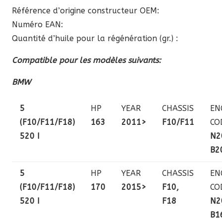
Référence d’origine constructeur OEM:
Numéro EAN:
Quantité d’huile pour la régénération (gr.) :
Compatible pour les modèles suivants:
BMW
5
HP
YEAR
CHASSIS
EN
(F10/F11/F18)
163
2011>
F10/F11
CO
520 I
N2
B2
5
HP
YEAR
CHASSIS
EN
(F10/F11/F18)
170
2015>
F10,
CO
520 I
F18
N2
B1