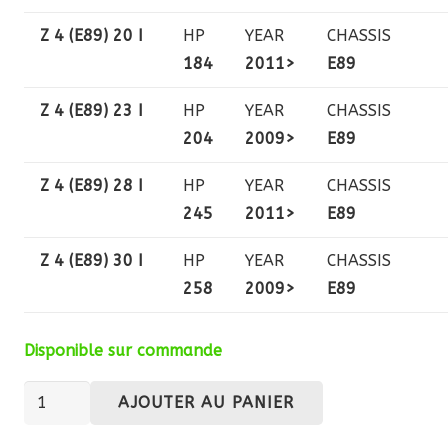
Z 4 (E89) 20 I
HP
YEAR
CHASSIS
184
2011>
E89
Z 4 (E89) 23 I
HP
YEAR
CHASSIS
204
2009>
E89
Z 4 (E89) 28 I
HP
YEAR
CHASSIS
245
2011>
E89
Z 4 (E89) 30 I
HP
YEAR
CHASSIS
258
2009>
E89
Disponible sur commande
quantité
AJOUTER AU PANIER
de