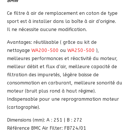
BMW
était :
est :
93,60 €.
79,56 €.
Ce filtre à air de remplacement en coton de type
sport est à installer dans la boîte à air d’origine.
Il ne nécessite aucune modification.
Avantages: réutilisable ( grâce au kit de
nettoyage
WA200-500
ou
WA250-500
),
meilleures performances et réactivité du moteur,
meilleur débit et flux d’air, meilleure capacité de
filtration des impuretés, légère baisse de
consommation en carburant, meilleure sonorité du
moteur (bruit plus rond à haut régime).
Indispensable pour une reprogrammation moteur
(cartographie).
Dimensions (mm): A : 251 | B : 272
Référence BMC Air Filter: FB724/01