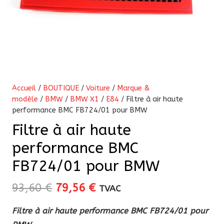
Accueil
/
BOUTIQUE
/
Voiture
/
Marque &
modèle
/
BMW
/
BMW X1
/
E84
/ Filtre à air haute
performance BMC FB724/01 pour BMW
Filtre à air haute
performance BMC
FB724/01 pour BMW
Le
Le
93,60
€
79,56
€
TVAC
prix
prix
Filtre à air haute performance BMC FB724/01 pour
initial
actuel