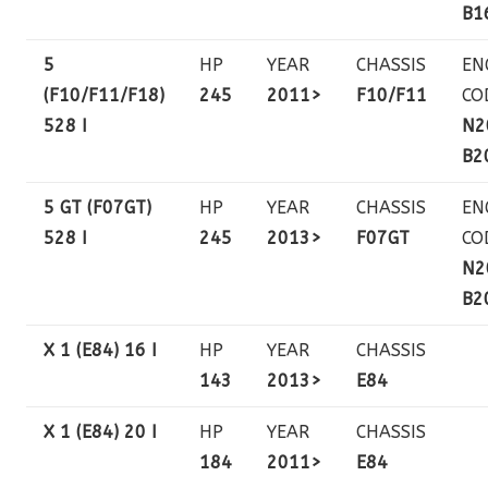
B1
5
HP
YEAR
CHASSIS
EN
(F10/F11/F18)
245
2011>
F10/F11
CO
528 I
N2
B2
5 GT (F07GT)
HP
YEAR
CHASSIS
EN
528 I
245
2013>
F07GT
CO
N2
B2
X 1 (E84) 16 I
HP
YEAR
CHASSIS
143
2013>
E84
X 1 (E84) 20 I
HP
YEAR
CHASSIS
184
2011>
E84