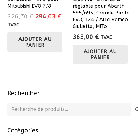
page
Mitsubishi EVO 7/8
réglable pour Abarth
du
595/695, Grande Punto
Le
Le
326,70
€
294,03
€
EVO, 124 / Alfa Romeo
produit
prix
prix
TVAC
Giulietta, MiTo
initial
actuel
363,00
€
TVAC
AJOUTER AU
était :
est :
PANIER
326,70 €.
294,03 €.
AJOUTER AU
PANIER
Rechercher
Recherche
pour :
Catégories