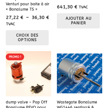
Venturi pour boite à air
641,30
€
TVAC
« Bonalume TS »
Plage
27,22
€
–
36,30
€
AJOUTER AU
de
PANIER
TVAC
prix :
Ce
CHOIX DES
27,22 €
produit
OPTIONS
à
a
36,30 €
plusieurs
variations.
PROMO !
Les
options
peuvent
être
choisies
sur
dump valve – Pop Off
Wastegate Bonalume
la
Bonalume PEVO pour
WG1446 renforcé &