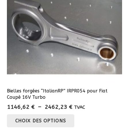
Bielles forgées “ItalianRP” IRPR054 pour Fiat
Coupè 16V Turbo
Plage
1146,62
€
–
2462,23
€
TVAC
de
Ce
CHOIX DES OPTIONS
prix :
produit