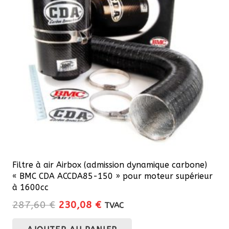
Filtre à air Airbox (admission dynamique carbone)
« BMC CDA ACCDA85-150 » pour moteur supérieur
à 1600cc
Le
Le
287,60
€
230,08
€
TVAC
prix
prix