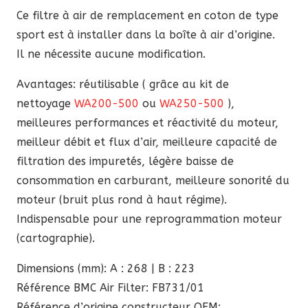
93,60 €.
79,56 €.
Ce filtre à air de remplacement en coton de type
sport est à installer dans la boîte à air d’origine.
Il ne nécessite aucune modification.
Avantages: réutilisable ( grâce au kit de
nettoyage
WA200-500
ou
WA250-500
),
meilleures performances et réactivité du moteur,
meilleur débit et flux d’air, meilleure capacité de
filtration des impuretés, légère baisse de
consommation en carburant, meilleure sonorité du
moteur (bruit plus rond à haut régime).
Indispensable pour une reprogrammation moteur
(cartographie).
Dimensions (mm): A : 268 | B : 223
Référence BMC Air Filter: FB731/01
Référence d’origine constructeur OEM: