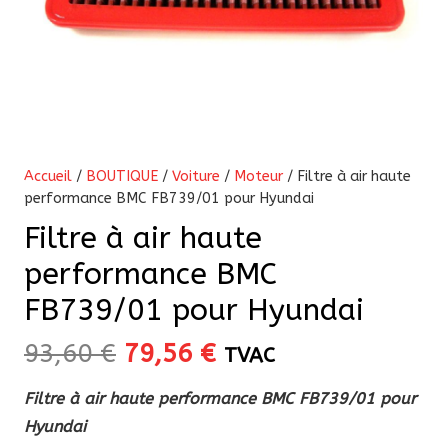
Accueil
/
BOUTIQUE
/
Voiture
/
Moteur
/ Filtre à air haute
performance BMC FB739/01 pour Hyundai
Filtre à air haute
performance BMC
FB739/01 pour Hyundai
Le
Le
93,60
€
79,56
€
TVAC
prix
prix
Filtre à air haute performance BMC FB739/01 pour
initial
actuel
Hyundai
était :
est :