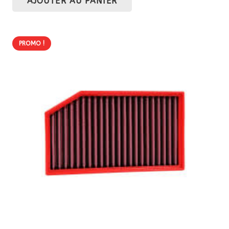
AJOUTER AU PANIER
initial
actuel
était :
est :
287,60 €.
230,08 €.
PROMO !