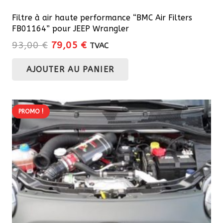
Filtre à air haute performance “BMC Air Filters
FB01164” pour JEEP Wrangler
Le
Le
93,00
€
79,05
€
TVAC
prix
prix
AJOUTER AU PANIER
initial
actuel
était :
est :
93,00 €.
79,05 €.
PROMO !