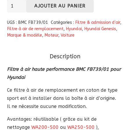
quantité
AJOUTER AU PANIER
de
Filtre
UGS :
BMC FB739/01
Catégories :
Filtre & admission d'air
,
à
Filtre à air de remplacement
,
Hyundai
,
Hyundai Genesis
,
Marque & modèle
,
Moteur
,
Voiture
air
haute
performance
Description
BMC
FB739/01
Filtre à air haute performance BMC FB739/01 pour
pour
Hyundai
Hyundai
Ce filtre à air de remplacement en coton de type
sport est à installer dans la boîte à air d’origine.
Il ne nécessite aucune modification.
Avantages: réutilisable ( grâce au kit de
nettoyage
WA200-500
ou
WA250-500
),