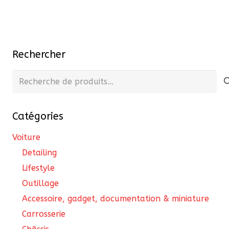
1146,62 €
a
à
plusieurs
2462,23 €
variations.
Les
Rechercher
options
peuvent
Recherche
être
pour :
choisies
Catégories
sur
la
Voiture
page
Detailing
du
Lifestyle
produit
Outillage
Accessoire, gadget, documentation & miniature
Carrosserie