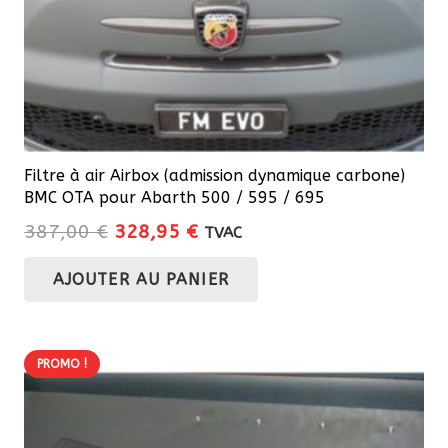
Filtre à air Airbox (admission dynamique carbone)
BMC OTA pour Abarth 500 / 595 / 695
Le
Le
387,00
€
328,95
€
TVAC
prix
prix
AJOUTER AU PANIER
initial
actuel
était :
est :
387,00 €.
328,95 €.
PROMO !