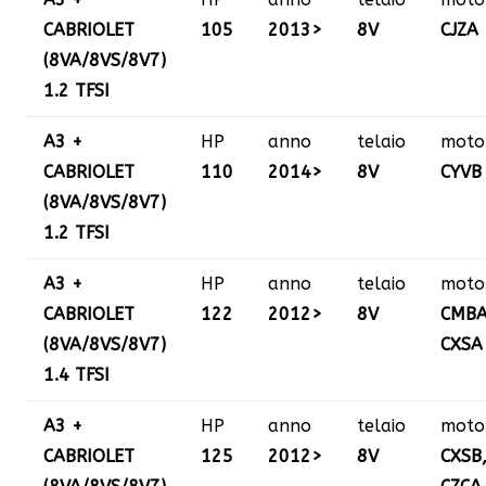
CABRIOLET
105
2013>
8V
CJZA
(8VA/8VS/8V7)
1.2 TFSI
A3 +
HP
anno
telaio
moto
CABRIOLET
110
2014>
8V
CYVB
(8VA/8VS/8V7)
1.2 TFSI
A3 +
HP
anno
telaio
moto
CABRIOLET
122
2012>
8V
CMBA
(8VA/8VS/8V7)
CXSA
1.4 TFSI
A3 +
HP
anno
telaio
moto
CABRIOLET
125
2012>
8V
CXSB