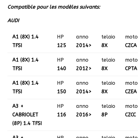
Compatible pour les modèles suivants:
AUDI
A1 (8X) 1.4
HP
anno
telaio
moto
TFSI
125
2014>
8X
CZCA
A1 (8X) 1.4
HP
anno
telaio
moto
TFSI
140
2012>
8X
CPTA
A1 (8X) 1.4
HP
anno
telaio
moto
TFSI
150
2014>
8X
CZEA
A3 +
HP
anno
telaio
moto
CABRIOLET
116
2016>
8P
CZCC
(8P) 1.4 TFSI
A3 +
HP
anno
telaio
moto