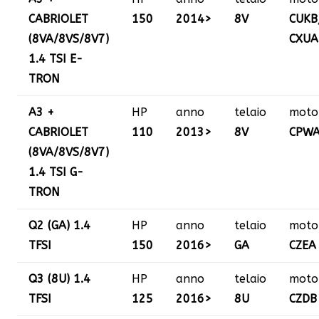
CABRIOLET
150
2014>
8V
CUKB
(8VA/8VS/8V7)
CXUA
1.4 TSI E-
TRON
A3 +
HP
anno
telaio
moto
CABRIOLET
110
2013>
8V
CPW
(8VA/8VS/8V7)
1.4 TSI G-
TRON
Q2 (GA) 1.4
HP
anno
telaio
moto
TFSI
150
2016>
GA
CZEA
Q3 (8U) 1.4
HP
anno
telaio
moto
TFSI
125
2016>
8U
CZDB