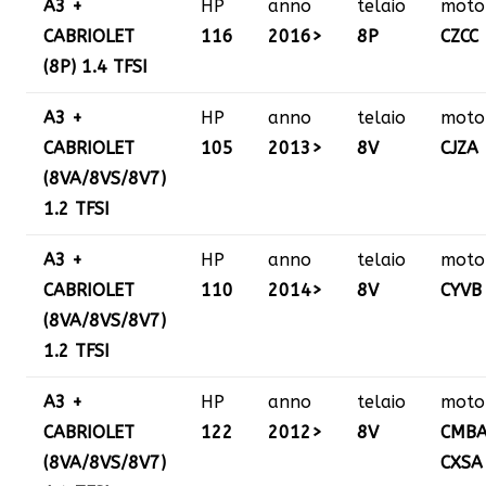
A3 +
HP
anno
telaio
moto
CABRIOLET
116
2016>
8P
CZCC
(8P) 1.4 TFSI
A3 +
HP
anno
telaio
moto
CABRIOLET
105
2013>
8V
CJZA
(8VA/8VS/8V7)
1.2 TFSI
A3 +
HP
anno
telaio
moto
CABRIOLET
110
2014>
8V
CYVB
(8VA/8VS/8V7)
1.2 TFSI
A3 +
HP
anno
telaio
moto
CABRIOLET
122
2012>
8V
CMBA
(8VA/8VS/8V7)
CXSA