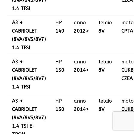
(8VA/8VS/8V7)
CZCA
1.4 TFSI
A3 +
HP
anno
telaio
moto
CABRIOLET
140
2012>
8V
CPTA
(8VA/8VS/8V7)
1.4 TFSI
A3 +
HP
anno
telaio
moto
CABRIOLET
150
2014>
8V
CUKB
(8VA/8VS/8V7)
CZEA
1.4 TFSI
A3 +
HP
anno
telaio
moto
CABRIOLET
150
2014>
8V
CUKB
(8VA/8VS/8V7)
CXUA
1.4 TSI E-