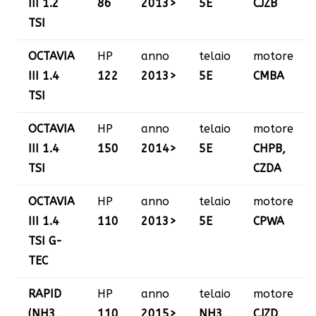
III 1.2
86
2013>
5E
CJZB
TSI
OCTAVIA
HP
anno
telaio
motore
III 1.4
122
2013>
5E
CMBA
TSI
OCTAVIA
HP
anno
telaio
motore
III 1.4
150
2014>
5E
CHPB,
TSI
CZDA
OCTAVIA
HP
anno
telaio
motore
III 1.4
110
2013>
5E
CPWA
TSI G-
TEC
RAPID
HP
anno
telaio
motore
(NH3,
110
2015>
NH3,
CJZD