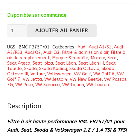
Disponible sur commande
quantité
AJOUTER AU PANIER
de
Filtre
UGS :
BMC FB757/01
Catégories :
Audi
,
Audi A1/S1
,
Audi
A3/RS3
,
Audi Q2
,
Audi Q3
,
Filtre & admission d'air
,
Filtre à
à
air de remplacement
,
Marque & modèle
,
Moteur
,
Seat
,
air
Seat Ateca
,
Seat Ibiza
,
Seat Léon
,
Seat Léon III
,
Seat
Toledo
,
Skoda
,
Skoda Kodiaq
,
Skoda Octavia
,
Skoda
haute
Octavia III
,
Voiture
,
Volkswagen
,
VW Golf
,
VW Golf 6
,
VW
performance
Golf 7
,
VW Jetta
,
VW Jetta 4
,
VW New Beetle
,
VW Passat
3G
,
VW Polo
,
VW Scirocco
,
VW Tiguan
,
VW Touran
BMC
FB757/01
pour
Description
Audi,
Seat,
Filtre à air haute performance BMC FB757/01 pour
Skoda
Audi, Seat, Skoda & Volkswagen 1.2 / 1.4 TSI & TFSI