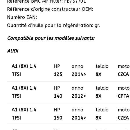
Référence BMC Air Filter: FB757/01
Référence d’origine constructeur OEM:
Numéro EAN:
Quantité d’huile pour la régénération: gr.
Compatible pour les modèles suivants:
AUDI
A1 (8X) 1.4
HP
anno
telaio
moto
TFSI
125
2014>
8X
CZCA
A1 (8X) 1.4
HP
anno
telaio
moto
TFSI
140
2012>
8X
CPTA
A1 (8X) 1.4
HP
anno
telaio
moto
TFSI
150
2014>
8X
CZEA