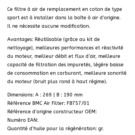
&
Ce filtre à air de remplacement en coton de type
Volkswagen
sport est à installer dans la boîte à air d’origine.
1.2
Il ne nécessite aucune modification.
/
1.4
Avantages: Réutilisable (grâce au kit de
TSI
nettoyage), meilleures performances et réactivité
&
du moteur, meilleur débit et flux d’air, meilleure
TFSI
capacité de filtration des impuretés, légère baisse
de consommation en carburant, meilleure sonorité
du moteur (bruit plus rond à haut régime).
Dimensions: A : 269 | B : 190 mm
Référence BMC Air Filter: FB757/01
Référence d’origine constructeur OEM:
Numéro EAN:
Quantité d’huile pour la régénération: gr.