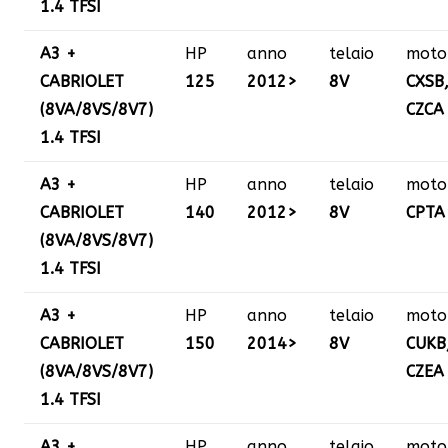
1.4 TFSI
A3 +
HP
anno
telaio
moto
CABRIOLET
125
2012>
8V
CXSB
(8VA/8VS/8V7)
CZCA
1.4 TFSI
A3 +
HP
anno
telaio
moto
CABRIOLET
140
2012>
8V
CPTA
(8VA/8VS/8V7)
1.4 TFSI
A3 +
HP
anno
telaio
moto
CABRIOLET
150
2014>
8V
CUKB
(8VA/8VS/8V7)
CZEA
1.4 TFSI
A3 +
HP
anno
telaio
moto