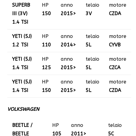
SUPERB
HP
anno
telaio
motore
III (3V)
150
2015>
3V
CZDA
1.4 TSI
YETI (5J)
HP
anno
telaio
motore
1.2 TSI
110
2014>
5L
CYVB
YETI (5J)
HP
anno
telaio
motore
1.4 TSI
125
2015>
5L
CZCA
YETI (5J)
HP
anno
telaio
motore
1.4 TSI
150
2015>
5L
CZDA
VOLKSWAGEN
BEETLE /
HP
anno
telaio
BEETLE
105
2011>
5C