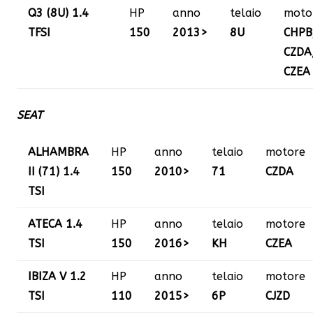
Q3 (8U) 1.4
HP
anno
telaio
moto
TFSI
150
2013>
8U
CHPB
CZDA
CZEA
SEAT
ALHAMBRA
HP
anno
telaio
motore
II (71) 1.4
150
2010>
71
CZDA
TSI
ATECA 1.4
HP
anno
telaio
motore
TSI
150
2016>
KH
CZEA
IBIZA V 1.2
HP
anno
telaio
motore
TSI
110
2015>
6P
CJZD