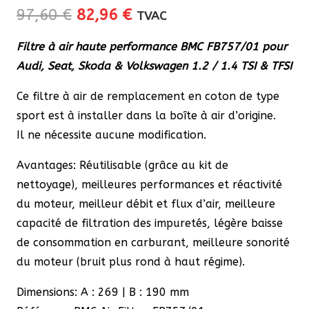
Le
Le
97,60
€
82,96
€
TVAC
prix
prix
Filtre à air haute performance BMC FB757/01 pour
initial
actuel
Audi, Seat, Skoda & Volkswagen 1.2 / 1.4 TSI & TFSI
était :
est :
97,60 €.
82,96 €.
Ce filtre à air de remplacement en coton de type
sport est à installer dans la boîte à air d’origine.
Il ne nécessite aucune modification.
Avantages: Réutilisable (grâce au kit de
nettoyage), meilleures performances et réactivité
du moteur, meilleur débit et flux d’air, meilleure
capacité de filtration des impuretés, légère baisse
de consommation en carburant, meilleure sonorité
du moteur (bruit plus rond à haut régime).
Dimensions: A : 269 | B : 190 mm