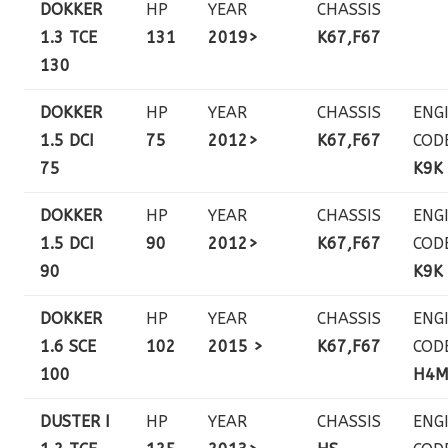
DOKKER
HP
YEAR
CHASSIS
1.3 TCE
131
2019>
K67,F67
130
DOKKER
HP
YEAR
CHASSIS
ENG
1.5 DCI
75
2012>
K67,F67
COD
75
K9K
DOKKER
HP
YEAR
CHASSIS
ENG
1.5 DCI
90
2012>
K67,F67
COD
90
K9K
DOKKER
HP
YEAR
CHASSIS
ENG
1.6 SCE
102
2015 >
K67,F67
COD
100
H4
DUSTER I
HP
YEAR
CHASSIS
ENG