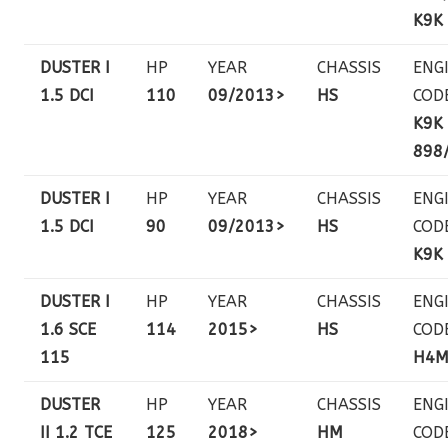
K9K
DUSTER I
HP
YEAR
CHASSIS
ENG
1.5 DCI
110
09/2013>
HS
COD
K9K
898
DUSTER I
HP
YEAR
CHASSIS
ENG
1.5 DCI
90
09/2013>
HS
COD
K9K
DUSTER I
HP
YEAR
CHASSIS
ENG
1.6 SCE
114
2015>
HS
COD
115
H4
DUSTER
HP
YEAR
CHASSIS
ENG
II 1.2 TCE
125
2018>
HM
COD