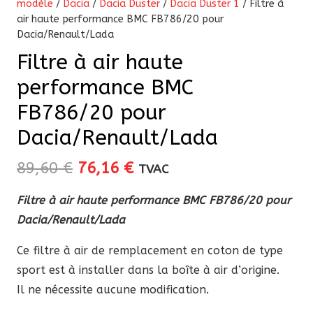
modèle
/
Dacia
/
Dacia Duster
/
Dacia Duster 1
/ Filtre à
air haute performance BMC FB786/20 pour
Dacia/Renault/Lada
Filtre à air haute
performance BMC
FB786/20 pour
Dacia/Renault/Lada
Le
Le
89,60
€
76,16
€
TVAC
prix
prix
Filtre à air haute performance BMC FB786/20 pour
initial
actuel
Dacia/Renault/Lada
était :
est :
89,60 €.
76,16 €.
Ce filtre à air de remplacement en coton de type
sport est à installer dans la boîte à air d’origine.
Il ne nécessite aucune modification.