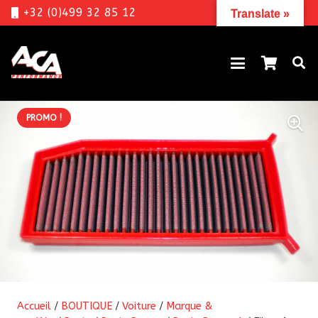
+32 (0)499 32 85 12
Translate »
PROMO !
Accueil
/
BOUTIQUE
/
Voiture
/
Marque &