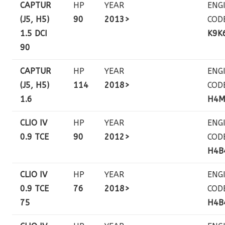
CAPTUR
HP
YEAR
ENG
(J5, H5)
90
2013>
COD
1.5 DCI
K9K
90
CAPTUR
HP
YEAR
ENG
(J5, H5)
114
2018>
COD
1.6
H4
CLIO IV
HP
YEAR
ENG
0.9 TCE
90
2012>
COD
H4B
CLIO IV
HP
YEAR
ENG
0.9 TCE
76
2018>
COD
75
H4B