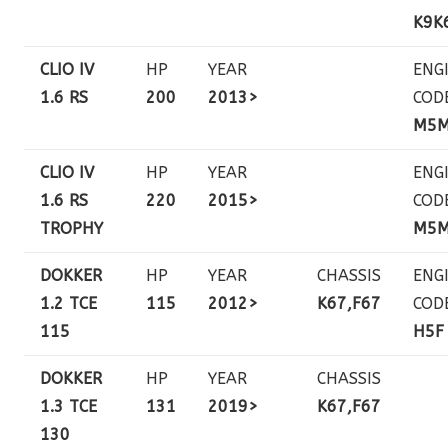
K9K
CLIO IV
HP
YEAR
ENG
1.6 RS
200
2013>
COD
M5
CLIO IV
HP
YEAR
ENG
1.6 RS
220
2015>
COD
TROPHY
M5
DOKKER
HP
YEAR
CHASSIS
ENG
1.2 TCE
115
2012>
K67,F67
COD
115
H5F
DOKKER
HP
YEAR
CHASSIS
1.3 TCE
131
2019>
K67,F67
130