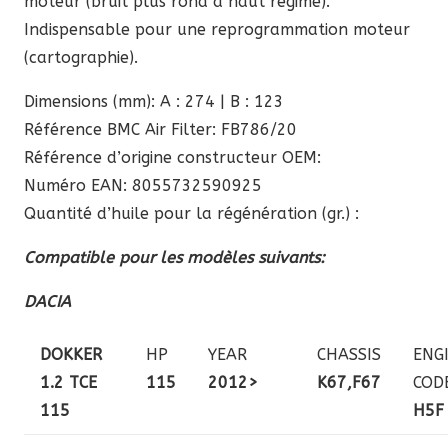
moteur (bruit plus rond à haut régime).
Indispensable pour une reprogrammation moteur
(cartographie).
Dimensions (mm): A : 274 | B : 123
Référence BMC Air Filter: FB786/20
Référence d’origine constructeur OEM:
Numéro EAN: 8055732590925
Quantité d’huile pour la régénération (gr.) :
Compatible pour les modèles suivants:
DACIA
DOKKER
HP
YEAR
CHASSIS
ENG
1.2 TCE
115
2012>
K67,F67
COD
115
H5F