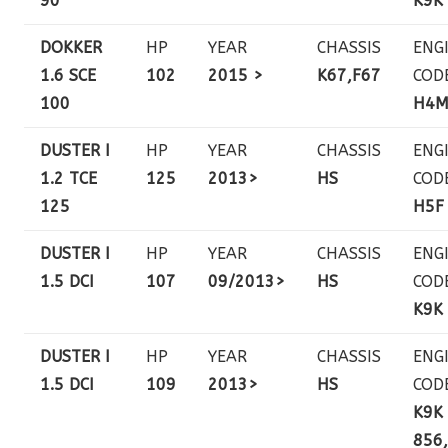
90
K9K
DOKKER
HP
YEAR
CHASSIS
ENG
1.6 SCE
102
2015 >
K67,F67
COD
100
H4
DUSTER I
HP
YEAR
CHASSIS
ENG
1.2 TCE
125
2013>
HS
COD
125
H5F
DUSTER I
HP
YEAR
CHASSIS
ENG
1.5 DCI
107
09/2013>
HS
COD
K9K
DUSTER I
HP
YEAR
CHASSIS
ENG
1.5 DCI
109
2013>
HS
COD
K9K
856,