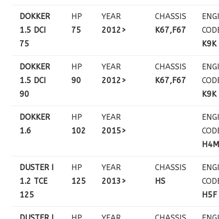
DOKKER
HP
YEAR
CHASSIS
ENG
1.5 DCI
75
2012>
K67,F67
COD
75
K9K
DOKKER
HP
YEAR
CHASSIS
ENG
1.5 DCI
90
2012>
K67,F67
COD
90
K9K
DOKKER
HP
YEAR
ENG
1.6
102
2015>
COD
H4
DUSTER I
HP
YEAR
CHASSIS
ENG
1.2 TCE
125
2013>
HS
COD
125
H5F
DUSTER I
HP
YEAR
CHASSIS
ENG