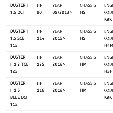
DUSTER I
HP
YEAR
CHASSIS
ENG
1.5 DCI
90
09/2013>
HS
COD
K9K
DUSTER I
HP
YEAR
CHASSIS
ENG
1.6 SCE
114
2015>
HS
COD
115
H4
DUSTER
HP
YEAR
CHASSIS
ENG
II 1.2 TCE
125
2018>
HM
COD
125
H5F
DUSTER
HP
YEAR
CHASSIS
ENG
II 1.5
116
2018>
HM
COD
BLUE DCI
K9K
115