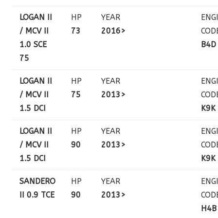
LOGAN II
HP
YEAR
ENG
/ MCV II
73
2016>
COD
1.0 SCE
B4D
75
LOGAN II
HP
YEAR
ENG
/ MCV II
75
2013>
COD
1.5 DCI
K9K
LOGAN II
HP
YEAR
ENG
/ MCV II
90
2013>
COD
1.5 DCI
K9K
SANDERO
HP
YEAR
ENG
II 0.9 TCE
90
2013>
COD
H4B