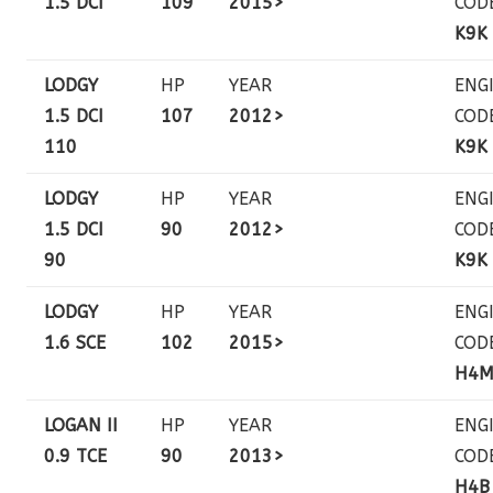
1.5 DCI
109
2015>
COD
K9K
LODGY
HP
YEAR
ENG
1.5 DCI
107
2012>
COD
110
K9K
LODGY
HP
YEAR
ENG
1.5 DCI
90
2012>
COD
90
K9K
LODGY
HP
YEAR
ENG
1.6 SCE
102
2015>
COD
H4
LOGAN II
HP
YEAR
ENG
0.9 TCE
90
2013>
COD
H4B