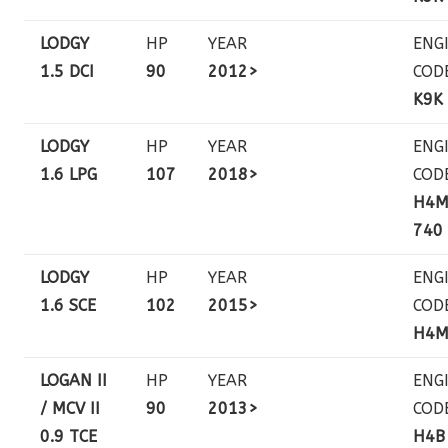
LODGY
HP
YEAR
ENG
1.5 DCI
90
2012>
COD
K9K
LODGY
HP
YEAR
ENG
1.6 LPG
107
2018>
COD
H4
740
LODGY
HP
YEAR
ENG
1.6 SCE
102
2015>
COD
H4
LOGAN II
HP
YEAR
ENG
/ MCV II
90
2013>
COD
0.9 TCE
H4B