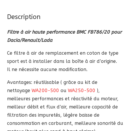
performance
BMC
Description
FB786/20
pour
Filtre à air haute performance BMC FB786/20 pour
Dacia/Renault/Lada
Dacia/Renault/Lada
Ce filtre à air de remplacement en coton de type
sport est à installer dans la boîte à air d’origine.
Il ne nécessite aucune modification.
Avantages: réutilisable ( grâce au kit de
nettoyage
WA200-500
ou
WA250-500
),
meilleures performances et réactivité du moteur,
meilleur débit et flux d’air, meilleure capacité de
filtration des impuretés, légère baisse de
consommation en carburant, meilleure sonorité du