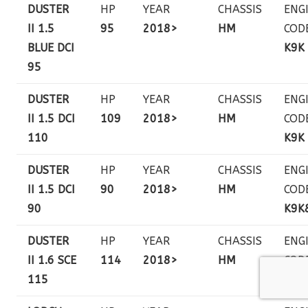
DUSTER
HP
YEAR
CHASSIS
ENG
II 1.5
95
2018>
HM
COD
BLUE DCI
K9K
95
DUSTER
HP
YEAR
CHASSIS
ENG
II 1.5 DCI
109
2018>
HM
COD
110
K9K
DUSTER
HP
YEAR
CHASSIS
ENG
II 1.5 DCI
90
2018>
HM
COD
90
K9K
DUSTER
HP
YEAR
CHASSIS
ENG
II 1.6 SCE
114
2018>
HM
COD
115
H4