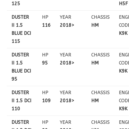
125
H5F
DUSTER
HP
YEAR
CHASSIS
ENG
II 1.5
116
2018>
HM
COD
BLUE DCI
K9K
115
DUSTER
HP
YEAR
CHASSIS
ENG
II 1.5
95
2018>
HM
COD
BLUE DCI
K9K
95
DUSTER
HP
YEAR
CHASSIS
ENG
II 1.5 DCI
109
2018>
HM
COD
110
K9K
DUSTER
HP
YEAR
CHASSIS
ENG