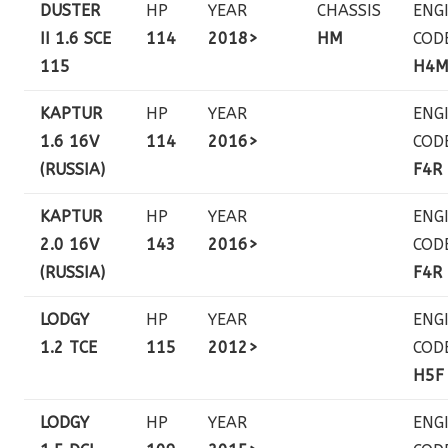
DUSTER
HP
YEAR
CHASSIS
ENG
II 1.6 SCE
114
2018>
HM
COD
115
H4
KAPTUR
HP
YEAR
ENG
1.6 16V
114
2016>
COD
(RUSSIA)
F4R
KAPTUR
HP
YEAR
ENG
2.0 16V
143
2016>
COD
(RUSSIA)
F4R
LODGY
HP
YEAR
ENG
1.2 TCE
115
2012>
COD
H5F
LODGY
HP
YEAR
ENG