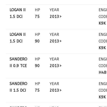
LOGAN II
HP
YEAR
ENG
1.5 DCI
75
2013>
COD
K9K
LOGAN II
HP
YEAR
ENG
1.5 DCI
90
2013>
COD
K9K
SANDERO
HP
YEAR
ENG
II 0.9 TCE
90
2013>
COD
H4B
SANDERO
HP
YEAR
ENG
II 1.5 DCI
75
2013>
COD
K9K