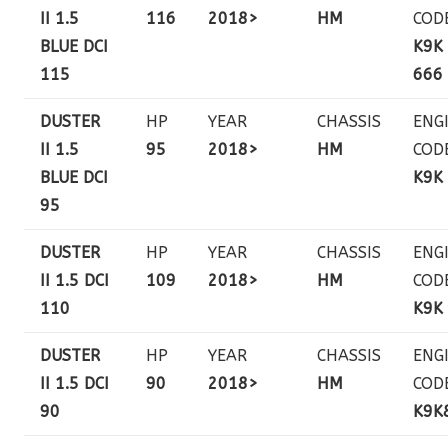
II 1.5
116
2018>
HM
COD
BLUE DCI
K9K
115
666
DUSTER
HP
YEAR
CHASSIS
ENG
II 1.5
95
2018>
HM
COD
BLUE DCI
K9K
95
DUSTER
HP
YEAR
CHASSIS
ENG
II 1.5 DCI
109
2018>
HM
COD
110
K9K
DUSTER
HP
YEAR
CHASSIS
ENG
II 1.5 DCI
90
2018>
HM
COD
90
K9K