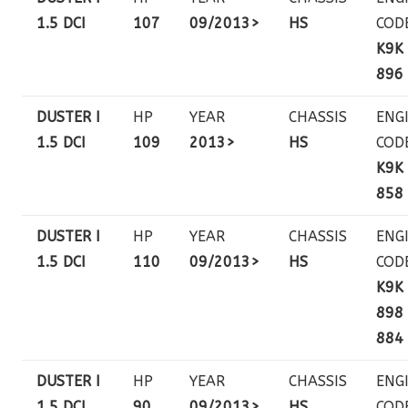
1.5 DCI
107
09/2013>
HS
COD
K9K
896
DUSTER I
HP
YEAR
CHASSIS
ENG
1.5 DCI
109
2013>
HS
COD
K9K
858
DUSTER I
HP
YEAR
CHASSIS
ENG
1.5 DCI
110
09/2013>
HS
COD
K9K
898 
884
DUSTER I
HP
YEAR
CHASSIS
ENG
1.5 DCI
90
09/2013>
HS
COD