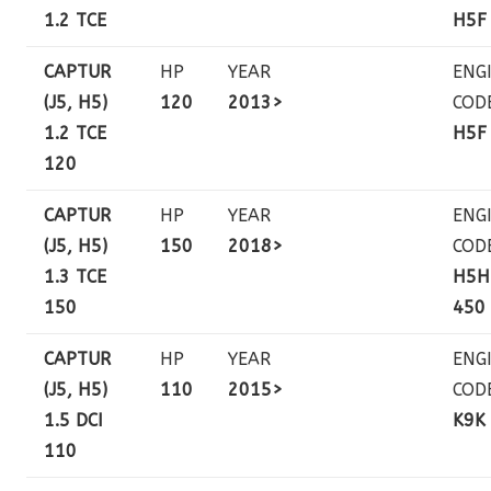
1.2 TCE
H5F
CAPTUR
HP
YEAR
ENG
(J5, H5)
120
2013>
COD
1.2 TCE
H5F
120
CAPTUR
HP
YEAR
ENG
(J5, H5)
150
2018>
COD
1.3 TCE
H5H
150
450
CAPTUR
HP
YEAR
ENG
(J5, H5)
110
2015>
COD
1.5 DCI
K9K
110