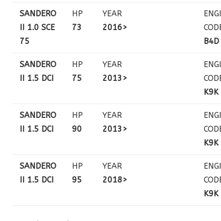
SANDERO
HP
YEAR
ENG
II 1.0 SCE
73
2016>
COD
75
B4D
SANDERO
HP
YEAR
ENG
II 1.5 DCI
75
2013>
COD
K9K
SANDERO
HP
YEAR
ENG
II 1.5 DCI
90
2013>
COD
K9K
SANDERO
HP
YEAR
ENG
II 1.5 DCI
95
2018>
COD
K9K