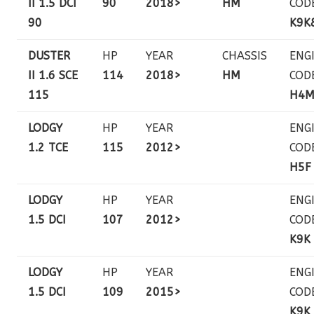
II 1.5 DCI
90
2018>
HM
COD
90
K9K
DUSTER
HP
YEAR
CHASSIS
ENG
II 1.6 SCE
114
2018>
HM
COD
115
H4
LODGY
HP
YEAR
ENG
1.2 TCE
115
2012>
COD
H5F
LODGY
HP
YEAR
ENG
1.5 DCI
107
2012>
COD
K9K
LODGY
HP
YEAR
ENG
1.5 DCI
109
2015>
COD
K9K