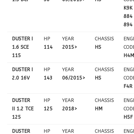
K9K
884 
894
DUSTER I
HP
YEAR
CHASSIS
ENG
1.6 SCE
114
2015>
HS
COD
115
H4
DUSTER I
HP
YEAR
CHASSIS
ENG
2.0 16V
143
06/2015>
HS
COD
F4R
DUSTER
HP
YEAR
CHASSIS
ENG
II 1.2 TCE
125
2018>
HM
COD
125
H5F
DUSTER
HP
YEAR
CHASSIS
ENG