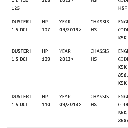
1.2 TCE
125
2013>
HS
COD
125
H5F
DUSTER I
HP
YEAR
CHASSIS
ENG
1.5 DCI
107
09/2013>
HS
COD
K9K
DUSTER I
HP
YEAR
CHASSIS
ENG
1.5 DCI
109
2013>
HS
COD
K9K
856,
K9K
DUSTER I
HP
YEAR
CHASSIS
ENG
1.5 DCI
110
09/2013>
HS
COD
K9K
898