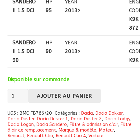
SANDERO
HP
YEAR
ENG
II 1.5 DCI
95
2013>
COD
K9K
872
SANDERO
HP
YEAR
ENG
II 1.5 DCI
90
2013>
COD
90
K9K
Disponible sur commande
quantité
AJOUTER AU PANIER
de
Filtre
UGS :
BMC FB786/20
Catégories :
Dacia
,
Dacia Dokker
,
Dacia Duster
,
Dacia Duster 1
,
Dacia Duster 2
,
Dacia Lodgy
,
à
Dacia Logan
,
Dacia Sandero
,
Filtre & admission d'air
,
Filtre
air
à air de remplacement
,
Marque & modèle
,
Moteur
,
Renault
,
Renault Clio
,
Renault Clio 4
,
Voiture
haute