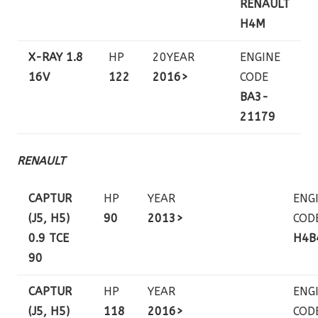
RENAULT
H4M
X-RAY 1.8
HP
20YEAR
ENGINE
16V
122
2016>
CODE
BA3-
21179
RENAULT
CAPTUR
HP
YEAR
ENG
(J5, H5)
90
2013>
COD
0.9 TCE
H4B
90
CAPTUR
HP
YEAR
ENG
(J5, H5)
118
2016>
COD