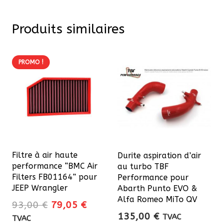
Produits similaires
PROMO !
Filtre à air haute
Durite aspiration d’air
performance “BMC Air
au turbo TBF
Filters FB01164” pour
Performance pour
JEEP Wrangler
Abarth Punto EVO &
Alfa Romeo MiTo QV
Le
Le
93,00
€
79,05
€
135,00
€
prix
prix
TVAC
TVAC