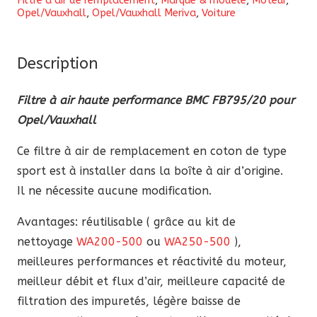
Filtre à air de remplacement
,
Marque & modèle
,
Moteur
,
à
Opel/Vauxhall
,
Opel/Vauxhall Meriva
,
Voiture
air
haute
performance
Description
BMC
Filtre à air haute performance BMC FB795/20 pour
FB795/20
Opel/Vauxhall
pour
Opel/Vauxhall
Ce filtre à air de remplacement en coton de type
sport est à installer dans la boîte à air d’origine.
Il ne nécessite aucune modification.
Avantages: réutilisable ( grâce au kit de
nettoyage
WA200-500
ou
WA250-500
),
meilleures performances et réactivité du moteur,
meilleur débit et flux d’air, meilleure capacité de
filtration des impuretés, légère baisse de