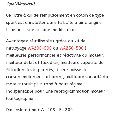
Opel/Vauxhall
était :
est :
86,90 €.
73,86 €.
Ce filtre à air de remplacement en coton de type
sport est à installer dans la boîte à air d’origine.
Il ne nécessite aucune modification.
Avantages: réutilisable ( grâce au kit de
nettoyage
WA200-500
ou
WA250-500
),
meilleures performances et réactivité du moteur,
meilleur débit et flux d’air, meilleure capacité de
filtration des impuretés, légère baisse de
consommation en carburant, meilleure sonorité du
moteur (bruit plus rond à haut régime).
Indispensable pour une reprogrammation moteur
(cartographie).
Dimensions (mm): A : 208 | B : 200