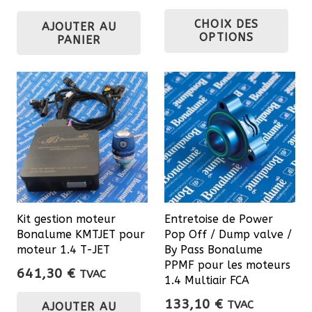
Ce
initial
actuel
CHOIX DES
AJOUTER AU
était :
est :
pro
OPTIONS
PANIER
93,00 €.
79,05 €.
a
plu
var
Les
opt
pe
êtr
cho
sur
Kit gestion moteur
Entretoise de Power
la
Bonalume KMTJET pour
Pop Off / Dump valve /
pa
moteur 1.4 T-JET
By Pass Bonalume
du
PPMF pour les moteurs
641,30
€
TVAC
1.4 Multiair FCA
pro
133,10
€
TVAC
AJOUTER AU