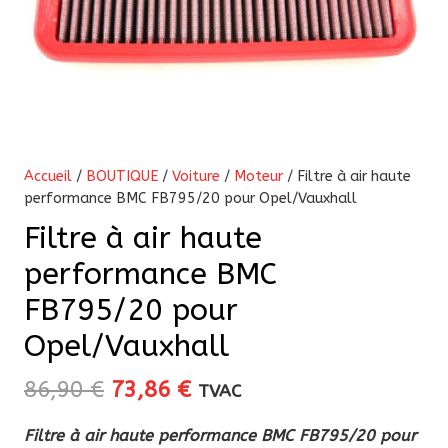
Accueil
/
BOUTIQUE
/
Voiture
/
Moteur
/ Filtre à air haute
performance BMC FB795/20 pour Opel/Vauxhall
Filtre à air haute
performance BMC
FB795/20 pour
Opel/Vauxhall
Le
Le
86,90
€
73,86
€
TVAC
prix
prix
Filtre à air haute performance BMC FB795/20 pour
initial
actuel