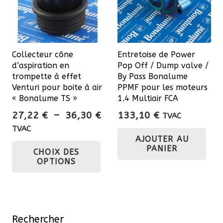
pe
êtr
cho
sur
Collecteur cône
Entretoise de Power
la
d’aspiration en
Pop Off / Dump valve /
pa
trompette à effet
By Pass Bonalume
du
Venturi pour boite à air
PPMF pour les moteurs
« Bonalume TS »
1.4 Multiair FCA
pro
Plage
27,22
€
–
36,30
€
133,10
€
TVAC
de
TVAC
AJOUTER AU
prix :
Ce
PANIER
CHOIX DES
27,22 €
produit
OPTIONS
à
a
36,30 €
plusieurs
variations.
Les
Rechercher