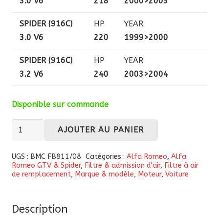
3.0 V6
218
2000>2003
SPIDER (916C)
HP
YEAR
3.0 V6
220
1999>2000
SPIDER (916C)
HP
YEAR
3.2 V6
240
2003>2004
Disponible sur commande
quantité
AJOUTER AU PANIER
de
Filtre
UGS :
BMC FB811/08
Catégories :
Alfa Romeo
,
Alfa
Romeo GTV & Spider
,
Filtre & admission d'air
,
Filtre à air
à
de remplacement
,
Marque & modèle
,
Moteur
,
Voiture
air
haute
performance
Description