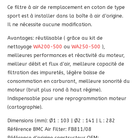
89,60 €.
76,16 €.
Ce filtre à air de remplacement en coton de type
sport est à installer dans la boîte à air d’origine.
Il ne nécessite aucune modification.
Avantages: réutilisable ( grâce au kit de
nettoyage
WA200-500
ou
WA250-500
),
meilleures performances et réactivité du moteur,
meilleur débit et flux d’air, meilleure capacité de
filtration des impuretés, légère baisse de
consommation en carburant, meilleure sonorité du
moteur (bruit plus rond à haut régime).
Indispensable pour une reprogrammation moteur
(cartographie).
Dimensions (mm): Ø1 : 103 | Ø2 : 141 | L : 282
Référence BMC Air Filter: FB811/08
Référence d’origine constructeur OEM: