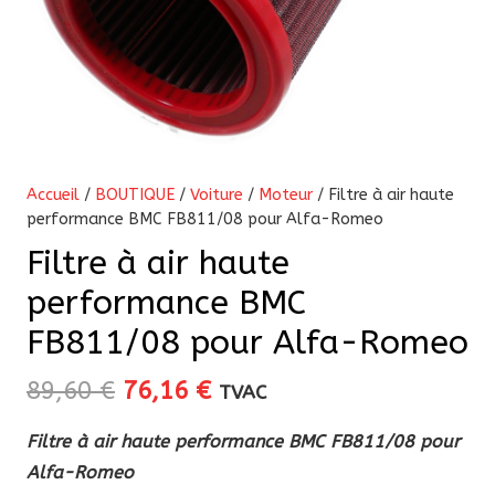
Accueil
/
BOUTIQUE
/
Voiture
/
Moteur
/ Filtre à air haute
performance BMC FB811/08 pour Alfa-Romeo
Filtre à air haute
performance BMC
FB811/08 pour Alfa-Romeo
Le
Le
89,60
€
76,16
€
TVAC
prix
prix
Filtre à air haute performance BMC FB811/08 pour
initial
actuel
Alfa-Romeo
était :
est :