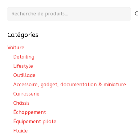
options
peuvent
Recherche
être
pour :
choisies
Catégories
sur
la
Voiture
page
Detailing
du
Lifestyle
produit
Outillage
Accessoire, gadget, documentation & miniature
Carrosserie
Châssis
Échappement
Équipement pilote
Fluide