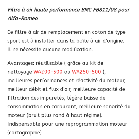
BMC
Filtre à air haute performance BMC FB811/08 pour
FB811/08
Alfa-Romeo
pour
Alfa-
Ce filtre à air de remplacement en coton de type
Romeo
sport est à installer dans la boîte à air d’origine.
Il ne nécessite aucune modification.
Avantages: réutilisable ( grâce au kit de
nettoyage
WA200-500
ou
WA250-500
),
meilleures performances et réactivité du moteur,
meilleur débit et flux d’air, meilleure capacité de
filtration des impuretés, légère baisse de
consommation en carburant, meilleure sonorité du
moteur (bruit plus rond à haut régime).
Indispensable pour une reprogrammation moteur
(cartographie).