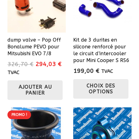
dump valve – Pop Off
Kit de 3 durites en
Bonalume PEVO pour
silicone renforcé pour
Mitsubishi EVO 7/8
le circuit d’intercooler
pour Mini Cooper S R56
Le
Le
326,70
€
294,03
€
199,00
€
prix
prix
TVAC
TVAC
Ce
initial
actuel
CHOIX DES
AJOUTER AU
était :
est :
pro
OPTIONS
PANIER
326,70 €.
294,03 €.
a
plu
var
PROMO !
Les
opt