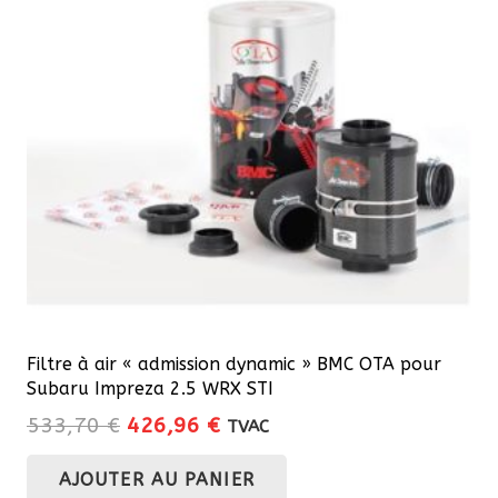
Filtre à air « admission dynamic » BMC OTA pour
Subaru Impreza 2.5 WRX STI
Le
Le
533,70
€
426,96
€
TVAC
prix
prix
AJOUTER AU PANIER
initial
actuel