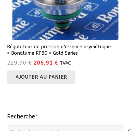
Régulateur de pression d’essence asymétrique
« Bonalume RPBG » Gold Series
Le
Le
229,90
€
206,91
€
TVAC
prix
prix
AJOUTER AU PANIER
initial
actuel
était :
est :
229,90 €.
206,91 €.
Rechercher
Recherche