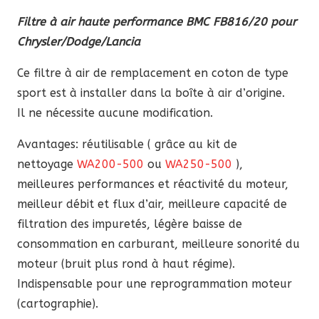
prix
prix
Filtre à air haute performance BMC FB816/20 pour
initial
actuel
Chrysler/Dodge/Lancia
était :
est :
100,30 €.
85,25 €.
Ce filtre à air de remplacement en coton de type
sport est à installer dans la boîte à air d’origine.
Il ne nécessite aucune modification.
Avantages: réutilisable ( grâce au kit de
nettoyage
WA200-500
ou
WA250-500
),
meilleures performances et réactivité du moteur,
meilleur débit et flux d’air, meilleure capacité de
filtration des impuretés, légère baisse de
consommation en carburant, meilleure sonorité du
moteur (bruit plus rond à haut régime).
Indispensable pour une reprogrammation moteur
(cartographie).