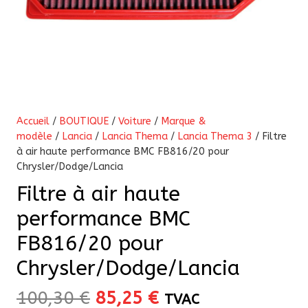
Accueil
/
BOUTIQUE
/
Voiture
/
Marque &
modèle
/
Lancia
/
Lancia Thema
/
Lancia Thema 3
/ Filtre
à air haute performance BMC FB816/20 pour
Chrysler/Dodge/Lancia
Filtre à air haute
performance BMC
FB816/20 pour
Chrysler/Dodge/Lancia
Le
Le
100,30
€
85,25
€
TVAC