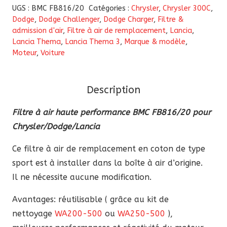
Filtre
UGS :
BMC FB816/20
Catégories :
Chrysler
,
Chrysler 300C
,
à
Dodge
,
Dodge Challenger
,
Dodge Charger
,
Filtre &
admission d'air
,
Filtre à air de remplacement
,
Lancia
,
air
Lancia Thema
,
Lancia Thema 3
,
Marque & modèle
,
haute
Moteur
,
Voiture
performance
BMC
FB816/20
Description
pour
Filtre à air haute performance BMC FB816/20 pour
Chrysler/Dodge/Lancia
Chrysler/Dodge/Lancia
Ce filtre à air de remplacement en coton de type
sport est à installer dans la boîte à air d’origine.
Il ne nécessite aucune modification.
Avantages: réutilisable ( grâce au kit de
nettoyage
WA200-500
ou
WA250-500
),