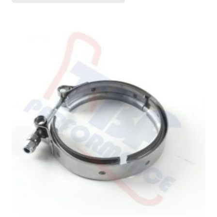
était :
est :
533,70 €.
426,96 €.