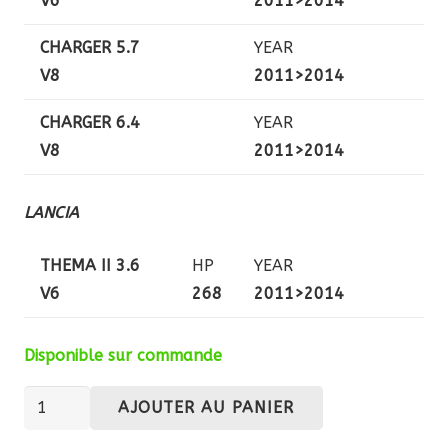
V6
2011>2014
CHARGER 5.7
YEAR
V8
2011>2014
CHARGER 6.4
YEAR
V8
2011>2014
LANCIA
THEMA II 3.6
HP
YEAR
V6
268
2011>2014
Disponible sur commande
quantité
AJOUTER AU PANIER
de