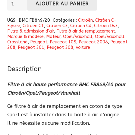
quantité
AJOUTER AU PANIER
de
Filtre
UGS :
BMC FB849/20
Catégories :
Citroën
,
Citröen C-
Elysee
,
Citröen C1
,
Citröen C3
,
Citröen C4
,
Citröen Ds3
,
à
Filtre & admission d'air
,
Filtre à air de remplacement
,
air
Marque & modèle
,
Moteur
,
Opel/Vauxhall
,
Opel/Vauxhall
Crossland
,
Peugeot
,
Peugeot 108
,
Peugeot 2008
,
Peugeot
haute
208
,
Peugeot 301
,
Peugeot 308
,
Voiture
performance
BMC
Description
FB849/20
pour
Filtre à air haute performance BMC FB849/20 pour
Citroën/Opel/Peugeot/Vauxhall
Citroën/Opel/Peugeot/Vauxhall
Ce filtre à air de remplacement en coton de type
sport est à installer dans la boîte à air d’origine.
Il ne nécessite aucune modification.