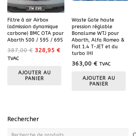
Filtre à air Airbox
Waste Gate haute
(admission dynamique
pression réglable
carbone) BMC OTA pour
Bonalume WTJ pour
Abarth 500 / 595 / 695
Abarth, Alfa Romeo &
Fiat 1.4 T-JET et du
Le
Le
387,00
€
328,95
€
turbo IHI
prix
prix
TVAC
363,00
€
TVAC
initial
actuel
AJOUTER AU
était :
est :
AJOUTER AU
PANIER
387,00 €.
328,95 €.
PANIER
Rechercher
Recherche