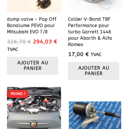
dump valve – Pop Off
Collier V-Band TBF
Bonalume PEVO pour
Performance pour
Mitsubishi EVO 7/8
turbo Garrett 1446
pour Abarth & Alfa
Le
Le
326,70
€
294,03
€
Romeo
prix
prix
TVAC
17,00
€
TVAC
initial
actuel
AJOUTER AU
était :
est :
AJOUTER AU
PANIER
326,70 €.
294,03 €.
PANIER
PROMO !