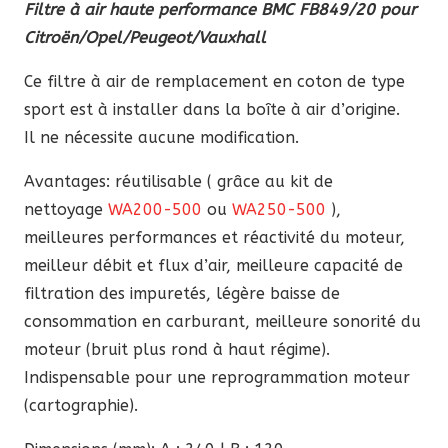
Filtre à air haute performance BMC FB849/20 pour
initial
actuel
Citroën/Opel/Peugeot/Vauxhall
était :
est :
72,20 €.
61,37 €.
Ce filtre à air de remplacement en coton de type
sport est à installer dans la boîte à air d’origine.
Il ne nécessite aucune modification.
Avantages: réutilisable ( grâce au kit de
nettoyage
WA200-500
ou
WA250-500
),
meilleures performances et réactivité du moteur,
meilleur débit et flux d’air, meilleure capacité de
filtration des impuretés, légère baisse de
consommation en carburant, meilleure sonorité du
moteur (bruit plus rond à haut régime).
Indispensable pour une reprogrammation moteur
(cartographie).