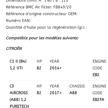
Dimensions (mm): A : 240 | B : 120
Référence BMC Air Filter: FB849/20
Référence d’origine constructeur OEM:
Numéro EAN:
Quantité d’huile pour la régénération (gr.) :
Compatible pour les modèles suivants:
CITROËN
C1 II (B4)
HP
YEAR
ENGINE
1.2 VTI
82
2014>
CODE
EB2
C3
HP
YEAR
CHASSIS
ENGINE
AIRCROSS
82
2017>
A88
CODE
(A88) 1.2
EB2FA
PURETECH