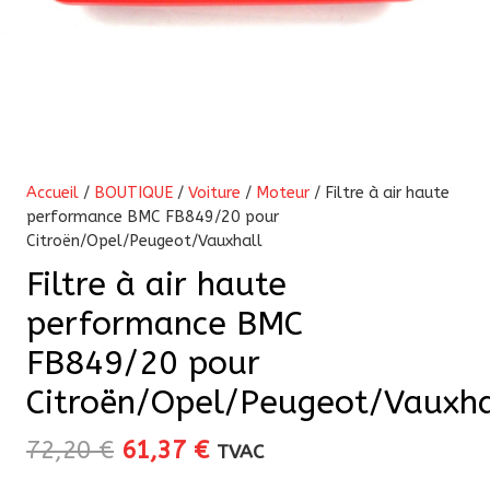
Accueil
/
BOUTIQUE
/
Voiture
/
Moteur
/ Filtre à air haute
performance BMC FB849/20 pour
Citroën/Opel/Peugeot/Vauxhall
Filtre à air haute
performance BMC
FB849/20 pour
Citroën/Opel/Peugeot/Vauxha
Le
Le
72,20
€
61,37
€
TVAC
prix
prix