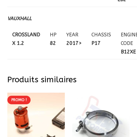
VAUXHALL
CROSSLAND
HP
YEAR
CHASSIS
ENGIN
X 1.2
82
2017>
P17
CODE
B12XE
Produits similaires
PROMO !