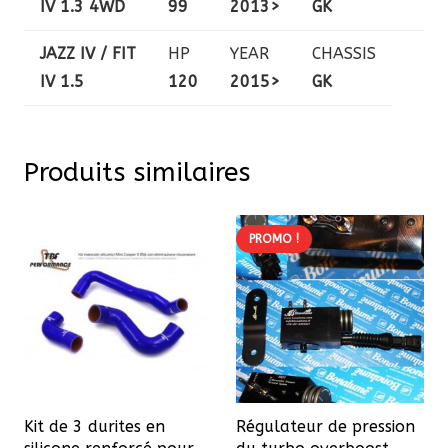
IV 1.3 4WD
99
2013>
GK
JAZZ IV / FIT
HP
YEAR
CHASSIS
IV 1.5
120
2015>
GK
Produits similaires
PROMO !
Kit de 3 durites en
Régulateur de pression