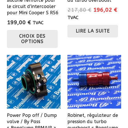
silicone renforcé pour
du turbo overboost
le circuit d’intercooler
Le
Le
217,80
€
196,02
€
pour Mini Cooper S R56
prix
prix
TVAC
199,00
€
TVAC
initial
actu
Ce
LIRE LA SUITE
était :
est 
CHOIX DES
produit
217,80 €.
196
OPTIONS
a
plusieurs
variations.
Les
options
peuvent
être
choisies
sur
Power Pop off / Dump
Robinet, régulateur de
la
valve / By Pass
pression du turbo
page
« Bonalume PPMAIR »
overboost « Bonalume