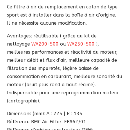
86,90 €.
73,86 €.
Ce filtre à air de remplacement en coton de type
sport est à installer dans la boîte à air d’origine.
Il ne nécessite aucune modification.
Avantages: réutilisable ( grâce au kit de
nettoyage
WA200-500
ou
WA250-500
),
meilleures performances et réactivité du moteur,
meilleur débit et flux d’air, meilleure capacité de
filtration des impuretés, légère baisse de
consommation en carburant, meilleure sonorité du
moteur (bruit plus rond à haut régime).
Indispensable pour une reprogrammation moteur
(cartographie).
Dimensions (mm): A : 225 | B : 135
Référence BMC Air Filter: FB862/01
Référence d’origine constructeur OEM: