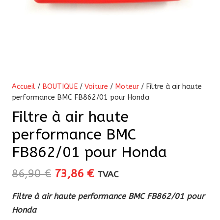
Accueil
/
BOUTIQUE
/
Voiture
/
Moteur
/ Filtre à air haute
performance BMC FB862/01 pour Honda
Filtre à air haute
performance BMC
FB862/01 pour Honda
Le
Le
86,90
€
73,86
€
TVAC
prix
prix
Filtre à air haute performance BMC FB862/01 pour
initial
actuel
Honda
était :
est :