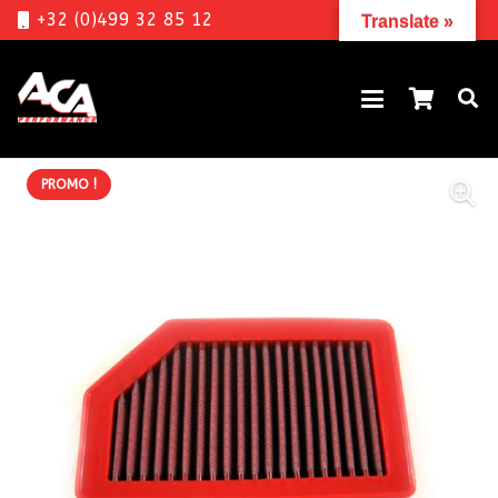
+32 (0)499 32 85 12
Translate »
PROMO !