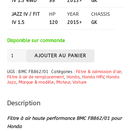
IV 1.3 4WD
99
2013>
GK
JAZZ IV / FIT
HP
YEAR
CHASSIS
IV 1.5
120
2015>
GK
Disponible sur commande
quantité
AJOUTER AU PANIER
de
Filtre
UGS :
BMC FB862/01
Catégories :
Filtre & admission d'air
,
Filtre à air de remplacement
,
Honda
,
Honda HRV
,
Honda
à
Jazz
,
Marque & modèle
,
Moteur
,
Voiture
air
haute
performance
Description
BMC
Filtre à air haute performance BMC FB862/01 pour
FB862/01
Honda
pour