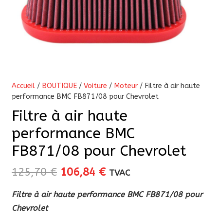
Accueil
/
BOUTIQUE
/
Voiture
/
Moteur
/ Filtre à air haute
performance BMC FB871/08 pour Chevrolet
Filtre à air haute
performance BMC
FB871/08 pour Chevrolet
Le
Le
125,70
€
106,84
€
TVAC
prix
prix
Filtre à air haute performance BMC FB871/08 pour
initial
actuel
Chevrolet
était :
est :