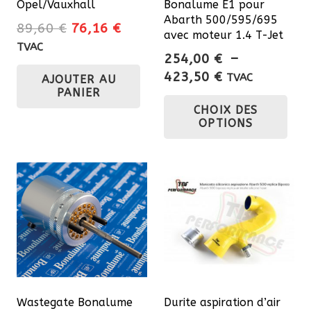
Opel/Vauxhall
Bonalume E1 pour
Abarth 500/595/695
Le
Le
89,60
€
76,16
€
avec moteur 1.4 T-Jet
prix
prix
TVAC
254,00
€
–
initial
actuel
Plage
423,50
€
TVAC
AJOUTER AU
était :
est :
de
PANIER
Ce
89,60 €.
76,16 €.
CHOIX DES
prix :
pro
OPTIONS
254,00 €
a
à
plu
423,50 €
var
Les
opt
pe
êtr
cho
sur
Wastegate Bonalume
Durite aspiration d’air
la