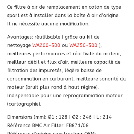
125,70 €.
106,84 €.
Ce filtre à air de remplacement en coton de type
sport est à installer dans la boîte à air d’origine.
Il ne nécessite aucune modification.
Avantages: réutilisable ( grâce au kit de
nettoyage
WA200-500
ou
WA250-500
),
meilleures performances et réactivité du moteur,
meilleur débit et flux d’air, meilleure capacité de
filtration des impuretés, légère baisse de
consommation en carburant, meilleure sonorité du
moteur (bruit plus rond à haut régime).
Indispensable pour une reprogrammation moteur
(cartographie).
Dimensions (mm): Ø1 : 128 | Ø2 : 246 | L : 214
Référence BMC Air Filter: FB871/08
Référence d’origine constructeur OEM: