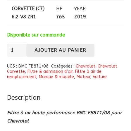
CORVETTE (C7)
HP
YEAR
6.2 V8 ZR1
765
2019
Disponible sur commande
quantité
AJOUTER AU PANIER
de
Filtre
UGS :
BMC FB871/08
Catégories :
Chevrolet
,
Chevrolet
Corvette
,
Filtre & admission d'air
,
Filtre à air de
à
remplacement
,
Marque & modèle
,
Moteur
,
Voiture
air
haute
performance
Description
BMC
Filtre à air haute performance BMC FB871/08 pour
FB871/08
Chevrolet
pour
Chevrolet