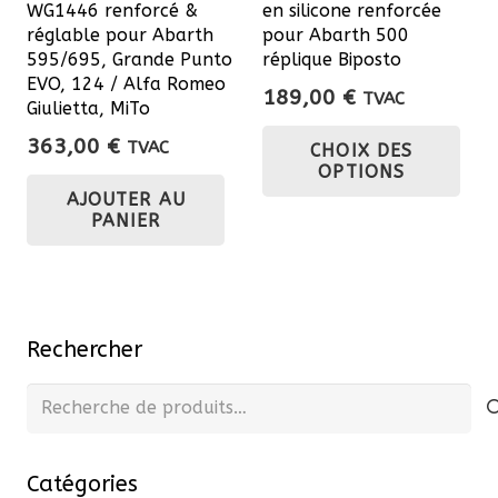
WG1446 renforcé &
en silicone renforcée
pa
réglable pour Abarth
pour Abarth 500
du
595/695, Grande Punto
réplique Biposto
EVO, 124 / Alfa Romeo
pro
189,00
€
TVAC
Giulietta, MiTo
Ce
363,00
€
TVAC
CHOIX DES
pro
OPTIONS
a
AJOUTER AU
plu
PANIER
var
Les
opt
pe
Rechercher
êtr
Recherche
cho
pour :
sur
la
Catégories