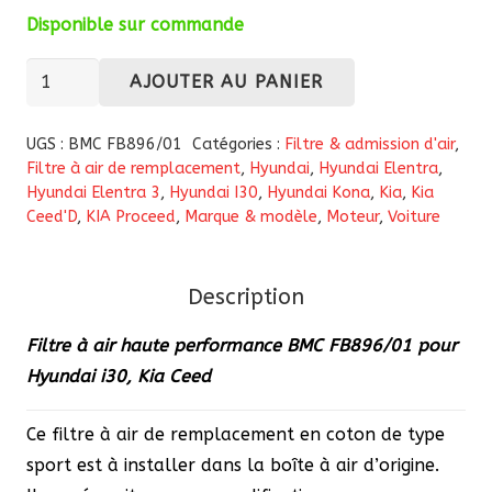
Disponible sur commande
quantité
AJOUTER AU PANIER
de
Filtre
UGS :
BMC FB896/01
Catégories :
Filtre & admission d'air
,
à
Filtre à air de remplacement
,
Hyundai
,
Hyundai Elentra
,
Hyundai Elentra 3
,
Hyundai I30
,
Hyundai Kona
,
Kia
,
Kia
air
Ceed'D
,
KIA Proceed
,
Marque & modèle
,
Moteur
,
Voiture
haute
performance
BMC
Description
FB896/01
Filtre à air haute performance BMC FB896/01 pour
pour
Hyundai i30, Kia Ceed
Hyundai
i30,
Ce filtre à air de remplacement en coton de type
Kia
sport est à installer dans la boîte à air d’origine.
Ceed