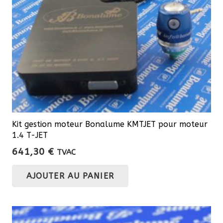
sur
la
page
du
produit
Kit gestion moteur Bonalume KMTJET pour moteur
1.4 T-JET
641,30
€
TVAC
AJOUTER AU PANIER