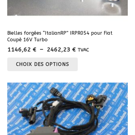
Bielles forgées “ItalianRP” IRPR054 pour Fiat
Coupè 16V Turbo
Plage
1146,62
€
–
2462,23
€
TVAC
de
Ce
CHOIX DES OPTIONS
prix :
produit
1146,62 €
a
à
plusieurs
2462,23 €
variations.
Les
options
peuvent
être
choisies