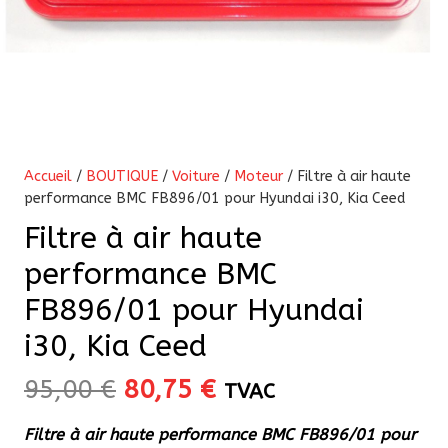
Accueil
/
BOUTIQUE
/
Voiture
/
Moteur
/ Filtre à air haute
performance BMC FB896/01 pour Hyundai i30, Kia Ceed
Filtre à air haute
performance BMC
FB896/01 pour Hyundai
i30, Kia Ceed
Le
Le
95,00
€
80,75
€
TVAC
prix
prix
Filtre à air haute performance BMC FB896/01 pour
initial
actuel