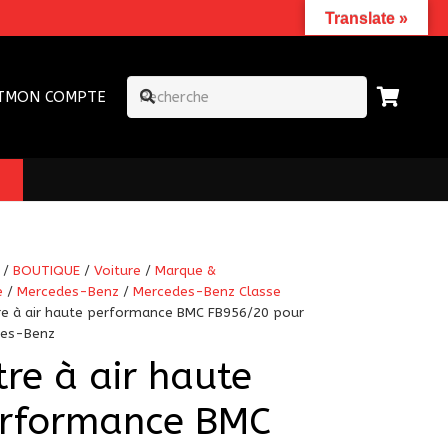
Translate »
T
MON COMPTE
/
BOUTIQUE
/
Voiture
/
Marque &
e
/
Mercedes-Benz
/
Mercedes-Benz Classe
tre à air haute performance BMC FB956/20 pour
des-Benz
ltre à air haute
rformance BMC