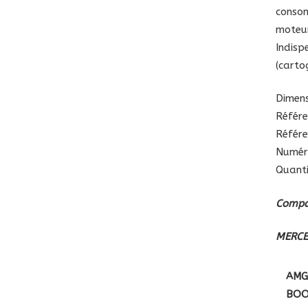
consom
moteur
Indis
(carto
Dimens
Référe
Référe
Numér
Quanti
Compat
MERCE
AMG
BOO