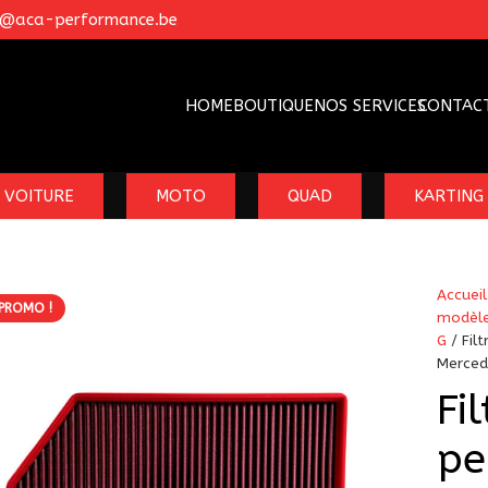
o@aca-performance.be
HOME
BOUTIQUE
NOS SERVICES
CONTAC
VOITURE
MOTO
QUAD
KARTING
Accueil
PROMO !
modèl
G
/ Fil
Merce
Fi
pe