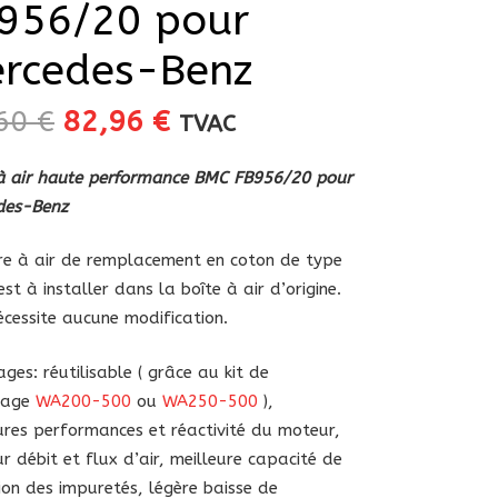
956/20 pour
rcedes-Benz
Le
Le
,60
€
82,96
€
TVAC
prix
prix
initial
actuel
 à air haute performance BMC FB956/20 pour
était :
est :
des-Benz
97,60 €.
82,96 €.
tre à air de remplacement en coton de type
est à installer dans la boîte à air d’origine.
nécessite aucune modification.
ges: réutilisable ( grâce au kit de
yage
WA200-500
ou
WA250-500
),
ures performances et réactivité du moteur,
ur débit et flux d’air, meilleure capacité de
tion des impuretés, légère baisse de