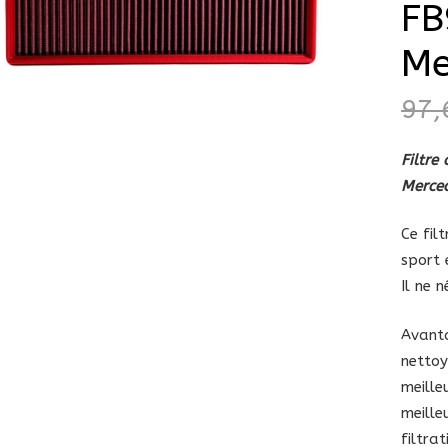
FB
Me
97
Filtre
Merce
Ce fil
sport 
Il ne 
Avanta
netto
meille
meille
filtra