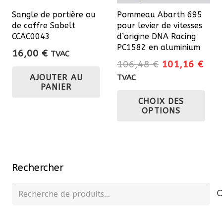
sur
Sangle de portière ou
Pommeau Abarth 695
la
de coffre Sabelt
pour levier de vitesses
page
CCAC0043
d’origine DNA Racing
du
PC1582 en aluminium
16,00
€
TVAC
produit
Le
Le
106,48
€
101,16
€
prix
prix
AJOUTER AU
TVAC
PANIER
initial
actu
Ce
CHOIX DES
était :
est 
pro
OPTIONS
106,48 €.
101
a
plu
var
Les
Rechercher
opt
pe
Recherche
êtr
pour :
cho