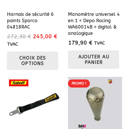
Harnais de sécurité 6
Manomètre universel 4
points Sparco
en 1 « Depo Racing
04818RAC
WA60014B » digital &
analogique
Le
Le
272,30
€
245,00
€
179,90
€
prix
prix
TVAC
TVAC
initial
actuel
Ce
AJOUTER AU
CHOIX DES
était :
est :
produit
PANIER
OPTIONS
272,30 €.
245,00 €.
a
plusieurs
variations.
PROMO !
Les
options
peuvent
être
choisies