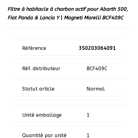
pour
Filtre à habitacle à charbon actif pour Abarth 500,
Abarth
Fiat Panda & Lancia Y
|
Magneti Marelli BCF409C
500,
Fiat
Panda
&
Référence
350203064091
Lancia
Y
Réf. distributeur
BCF409C
|
Magneti
Statut article
Normal
Marelli
BCF409C
Unité emballage
1
Quantité par unité
1