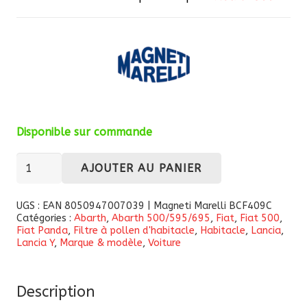
Disponible sur commande
quantité
AJOUTER AU PANIER
de
Filtre
UGS :
EAN 8050947007039 | Magneti Marelli BCF409C
Catégories :
Abarth
,
Abarth 500/595/695
,
Fiat
,
Fiat 500
,
à
Fiat Panda
,
Filtre à pollen d'habitacle
,
Habitacle
,
Lancia
,
habitacle
Lancia Y
,
Marque & modèle
,
Voiture
à
charbon
Description
actif