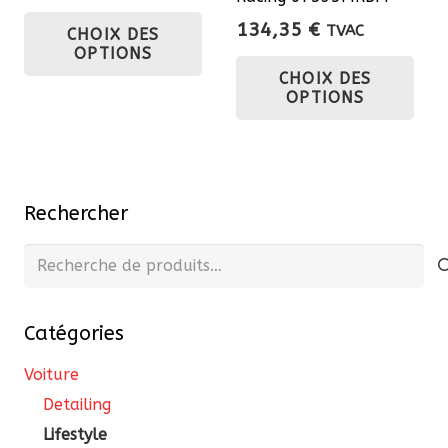
Ce
produit
pro
134,35
€
TVAC
CHOIX DES
produit
OPTIONS
Ce
a
CHOIX DES
pro
plusieurs
OPTIONS
a
variations.
plu
Les
var
options
Les
peuvent
Rechercher
opt
être
pe
Recherche
choisies
êtr
pour :
sur
cho
la
Catégories
sur
page
la
Voiture
du
pa
produit
Detailing
du
Lifestyle
pro