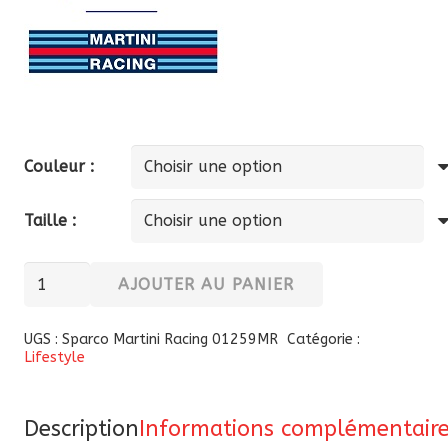
Couleur :
Taille :
quantité
AJOUTER AU PANIER
de
Gilet
UGS :
Sparco Martini Racing 01259MR
Catégorie :
Lifestyle
coupe-
vent
Sparco
Description
Informations complémentair
Martini