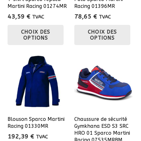
Martini Racing 01274MR
Racing 01396MR
43,59
€
78,65
€
TVAC
TVAC
Ce
Ce
CHOIX DES
CHOIX DES
produit
pro
OPTIONS
OPTIONS
a
a
plusieurs
plu
variations.
var
Les
Les
options
opt
peuvent
pe
être
êtr
choisies
cho
sur
sur
Blouson Sparco Martini
Chaussure de sécurité
la
la
Racing 01330MR
Gymkhana ESD S3 SRC
page
pa
HRO 01 Sparco Martini
192,39
€
TVAC
du
du
Racing 07535MRBM