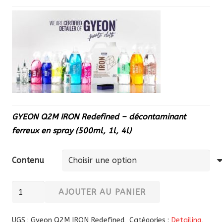
GYEON Q2M IRON Redefined – décontaminant
ferreux en spray (500ml, 1l, 4l)
Contenu
quantité
AJOUTER AU PANIER
de
GYEON
UGS :
Gyeon Q2M IRON Redefined
Catégories :
Detailing
,