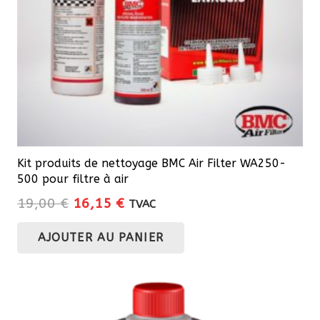
Kit produits de nettoyage BMC Air Filter WA250-
500 pour filtre à air
Le
Le
19,00
€
16,15
€
TVAC
prix
prix
AJOUTER AU PANIER
initial
actuel
était :
est :
19,00 €.
16,15 €.