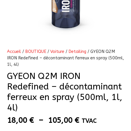
Accueil
/
BOUTIQUE
/
Voiture
/
Detailing
/ GYEON Q2M
IRON Redefined – décontaminant ferreux en spray (500ml,
1l, 4l)
GYEON Q2M IRON
Redefined – décontaminant
ferreux en spray (500ml, 1l,
4l)
Plage
18,00
€
–
105,00
€
TVAC
de