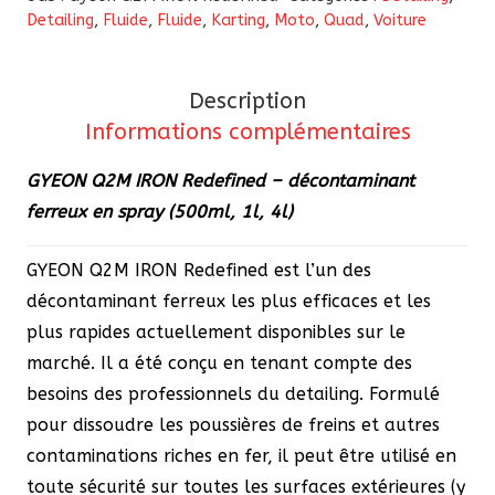
Q2M
Detailing
,
Fluide
,
Fluide
,
Karting
,
Moto
,
Quad
,
Voiture
IRON
Redefined
Description
–
Informations complémentaires
décontaminant
ferreux
GYEON Q2M IRON Redefined – décontaminant
en
ferreux en spray (500ml, 1l, 4l)
spray
(500ml,
GYEON Q2M IRON Redefined est l’un des
1l,
décontaminant ferreux les plus efficaces et les
4l)
plus rapides actuellement disponibles sur le
marché. Il a été conçu en tenant compte des
besoins des professionnels du detailing. Formulé
pour dissoudre les poussières de freins et autres
contaminations riches en fer, il peut être utilisé en
toute sécurité sur toutes les surfaces extérieures (y