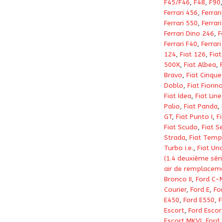
F45/F46
,
F48
,
F90
Ferrari 456
,
Ferrar
Ferrari 550
,
Ferrar
Ferrari Dino 246
,
F
Ferrari F40
,
Ferrar
124
,
Fiat 126
,
Fia
500X
,
Fiat Albea
,
Bravo
,
Fiat Cinqu
Doblo
,
Fiat Fiorin
Fiat Idea
,
Fiat Lin
Palio
,
Fiat Panda
,
GT
,
Fiat Punto I
,
F
Fiat Scudo
,
Fiat Se
Strada
,
Fiat Temp
Turbo i.e.
,
Fiat Uno
(1.4 deuxième séri
air de remplacem
Bronco II
,
Ford C-
Courier
,
Ford E
,
Fo
E450
,
Ford E550
,
F
Escort
,
Ford Escort
Escort MKVI
,
Ford 