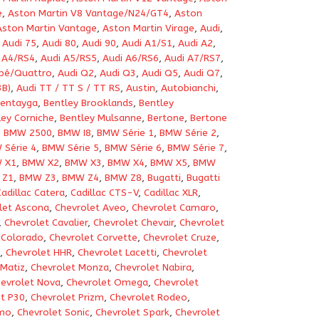
e
,
Aston Martin V8 Vantage/N24/GT4
,
Aston
Aston Martin Vantage
,
Aston Martin Virage
,
Audi
,
,
Audi 75
,
Audi 80
,
Audi 90
,
Audi A1/S1
,
Audi A2
,
 A4/RS4
,
Audi A5/RS5
,
Audi A6/RS6
,
Audi A7/RS7
,
pé/Quattro
,
Audi Q2
,
Audi Q3
,
Audi Q5
,
Audi Q7
,
3B)
,
Audi TT / TT S / TT RS
,
Austin
,
Autobianchi
,
Bentayga
,
Bentley Brooklands
,
Bentley
ley Corniche
,
Bentley Mulsanne
,
Bertone
,
Bertone
,
BMW 2500
,
BMW I8
,
BMW Série 1
,
BMW Série 2
,
Série 4
,
BMW Série 5
,
BMW Série 6
,
BMW Série 7
,
 X1
,
BMW X2
,
BMW X3
,
BMW X4
,
BMW X5
,
BMW
 Z1
,
BMW Z3
,
BMW Z4
,
BMW Z8
,
Bugatti
,
Bugatti
Cadillac Catera
,
Cadillac CTS-V
,
Cadillac XLR
,
let Ascona
,
Chevrolet Aveo
,
Chevrolet Camaro
,
,
Chevrolet Cavalier
,
Chevrolet Chevair
,
Chevrolet
 Colorado
,
Chevrolet Corvette
,
Chevrolet Cruze
,
,
Chevrolet HHR
,
Chevrolet Lacetti
,
Chevrolet
 Matiz
,
Chevrolet Monza
,
Chevrolet Nabira
,
evrolet Nova
,
Chevrolet Omega
,
Chevrolet
t P30
,
Chevrolet Prizm
,
Chevrolet Rodeo
,
emo
,
Chevrolet Sonic
,
Chevrolet Spark
,
Chevrolet