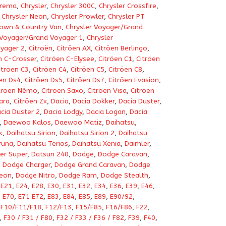
prema
,
Chrysler
,
Chrysler 300C
,
Chrysler Crossfire
,
,
Chrysler Neon
,
Chrysler Prowler
,
Chrysler PT
Town & Country Van
,
Chrysler Voyager/Grand
 Voyager/Grand Voyager 1
,
Chrysler
yager 2
,
Citroën
,
Citröen AX
,
Citröen Berlingo
,
n C-Crosser
,
Citröen C-Elysee
,
Citröen C1
,
Citröen
itröen C3
,
Citröen C4
,
Citröen C5
,
Citröen C8
,
en Ds4
,
Citröen Ds5
,
Citröen Ds7
,
Citröen Evasion
,
tröen Némo
,
Citröen Saxo
,
Citröen Visa
,
Citröen
ara
,
Citröen Zx
,
Dacia
,
Dacia Dokker
,
Dacia Duster
,
cia Duster 2
,
Dacia Lodgy
,
Dacia Logan
,
Dacia
,
Daewoo Kalos
,
Daewoo Matiz
,
Daihatsu
,
k
,
Daihatsu Sirion
,
Daihatsu Sirion 2
,
Daihatsu
runa
,
Daihatsu Terios
,
Daihatsu Xenia
,
Daimler
,
er Super
,
Datsun 240
,
Dodge
,
Dodge Caravan
,
,
Dodge Charger
,
Dodge Grand Caravan
,
Dodge
eon
,
Dodge Nitro
,
Dodge Ram
,
Dodge Stealth
,
,
E21
,
E24
,
E28
,
E30
,
E31
,
E32
,
E34
,
E36
,
E39
,
E46
,
,
E70
,
E71 E72
,
E83
,
E84
,
E85
,
E89
,
E90/92
,
,
F10/F11/F18
,
F12/F13
,
F15/F85
,
F16/F86
,
F22
,
,
F30 / F31 / F80
,
F32 / F33 / F36 / F82
,
F39
,
F40
,