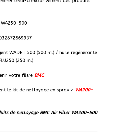
générer celui-ci exclusivement des produits
: WA250-500
8032872869937
gent WADET 500 (500 ml) / huile régénérante
FLU250 (250 ml)
nir votre filtre
BMC
ent le kit de nettoyage en spray >
WA200-
duits de nettoyage BMC Air Filter WA200-500