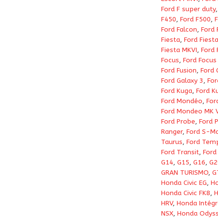
Ford F super duty
F450
,
Ford F500
,
F
Ford Falcon
,
Ford 
Fiesta
,
Ford Fiesta
Fiesta MKVI
,
Ford 
Focus
,
Ford Focus
Ford Fusion
,
Ford 
Ford Galaxy 3
,
For
Ford Kuga
,
Ford K
Ford Mondéo
,
For
Ford Mondeo MK 
Ford Probe
,
Ford 
Ranger
,
Ford S-M
Taurus
,
Ford Tem
Ford Transit
,
Ford
G14
,
G15
,
G16
,
G2
GRAN TURISMO
,
G
Honda Civic EG
,
Ho
Honda Civic FK8
,
H
HRV
,
Honda Intégr
NSX
,
Honda Odys