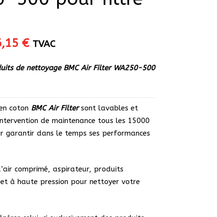
Le
6,15
€
TVAC
ix
prix
itial
actuel
duits de nettoyage BMC Air Filter WA250-500
ait :
est :
,00 €.
16,15 €.
r en coton
BMC Air Filter
sont lavables et
 intervention de maintenance tous les 15000
 garantir dans le temps ses performances
d’air comprimé, aspirateur, produits
jet à haute pression pour nettoyer votre