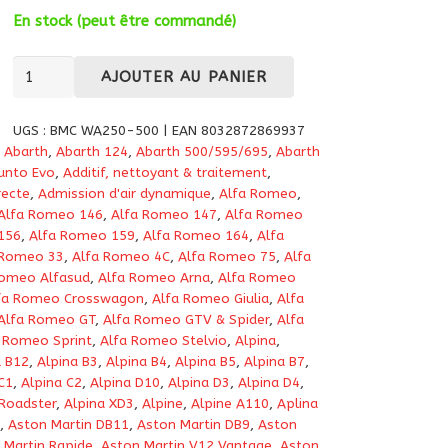
En stock (peut être commandé)
quantité
AJOUTER AU PANIER
de
Kit
UGS :
BMC WA250-500 | EAN 8032872869937
produits
,
Abarth
,
Abarth 124
,
Abarth 500/595/695
,
Abarth
de
unto Evo
,
Additif, nettoyant & traitement
,
recte
,
Admission d'air dynamique
,
Alfa Romeo
,
nettoyage
Alfa Romeo 146
,
Alfa Romeo 147
,
Alfa Romeo
BMC
156
,
Alfa Romeo 159
,
Alfa Romeo 164
,
Alfa
Air
 Romeo 33
,
Alfa Romeo 4C
,
Alfa Romeo 75
,
Alfa
Filter
Romeo Alfasud
,
Alfa Romeo Arna
,
Alfa Romeo
fa Romeo Crosswagon
,
Alfa Romeo Giulia
,
Alfa
WA250-
Alfa Romeo GT
,
Alfa Romeo GTV & Spider
,
Alfa
500
 Romeo Sprint
,
Alfa Romeo Stelvio
,
Alpina
,
pour
a B12
,
Alpina B3
,
Alpina B4
,
Alpina B5
,
Alpina B7
,
filtre
C1
,
Alpina C2
,
Alpina D10
,
Alpina D3
,
Alpina D4
,
 Roadster
,
Alpina XD3
,
Alpine
,
Alpine A110
,
Aplina
à
,
Aston Martin DB11
,
Aston Martin DB9
,
Aston
air
 Martin Rapide
,
Aston Martin V12 Vantage
,
Aston