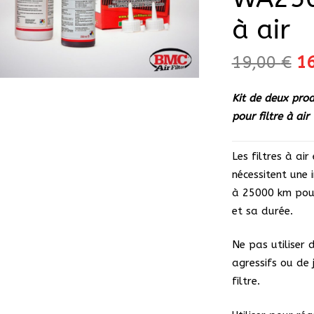
à air
Le
19,00
€
1
pr
in
Kit de deux pro
ét
pour filtre à air
19
Les filtres à ai
nécessitent une
à 25000 km pour
et sa durée.
Ne pas utiliser 
agressifs ou de 
filtre.