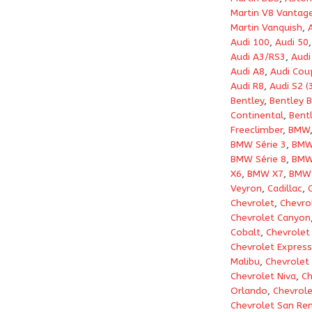
Martin V8 Vantag
Martin Vanquish
,
Audi 100
,
Audi 50
Audi A3/RS3
,
Audi
Audi A8
,
Audi Cou
Audi R8
,
Audi S2 (
Bentley
,
Bentley 
Continental
,
Bent
Freeclimber
,
BMW
BMW Série 3
,
BMW 
BMW Série 8
,
BMW
X6
,
BMW X7
,
BMW
Veyron
,
Cadillac
,
Chevrolet
,
Chevro
Chevrolet Canyon
Cobalt
,
Chevrolet
Chevrolet Express
Malibu
,
Chevrolet
Chevrolet Niva
,
Ch
Orlando
,
Chevrole
Chevrolet San R