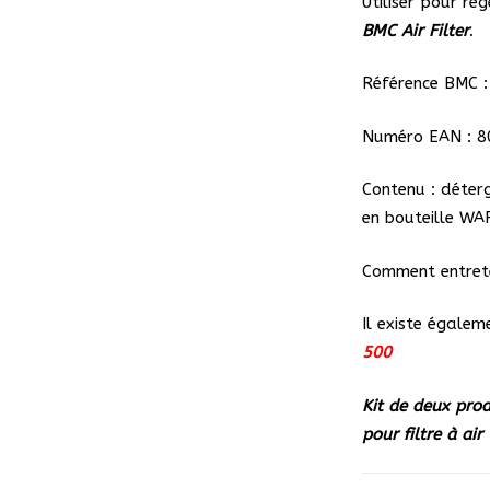
Utiliser pour ré
BMC Air Filter
.
Référence BMC 
Numéro EAN : 
Contenu : déter
en bouteille WA
Comment entrete
Il existe égalem
500
Kit de deux pro
pour filtre à air