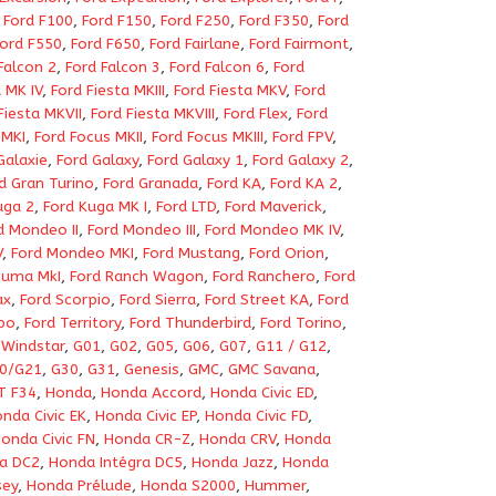
,
Ford F100
,
Ford F150
,
Ford F250
,
Ford F350
,
Ford
ord F550
,
Ford F650
,
Ford Fairlane
,
Ford Fairmont
,
Falcon 2
,
Ford Falcon 3
,
Ford Falcon 6
,
Ford
 MK IV
,
Ford Fiesta MKIII
,
Ford Fiesta MKV
,
Ford
Fiesta MKVII
,
Ford Fiesta MKVIII
,
Ford Flex
,
Ford
 MKI
,
Ford Focus MKII
,
Ford Focus MKIII
,
Ford FPV
,
Galaxie
,
Ford Galaxy
,
Ford Galaxy 1
,
Ford Galaxy 2
,
d Gran Turino
,
Ford Granada
,
Ford KA
,
Ford KA 2
,
uga 2
,
Ford Kuga MK I
,
Ford LTD
,
Ford Maverick
,
d Mondeo II
,
Ford Mondeo III
,
Ford Mondeo MK IV
,
V
,
Ford Mondeo MKI
,
Ford Mustang
,
Ford Orion
,
Puma MkI
,
Ford Ranch Wagon
,
Ford Ranchero
,
Ford
ax
,
Ford Scorpio
,
Ford Sierra
,
Ford Street KA
,
Ford
po
,
Ford Territory
,
Ford Thunderbird
,
Ford Torino
,
 Windstar
,
G01
,
G02
,
G05
,
G06
,
G07
,
G11 / G12
,
0/G21
,
G30
,
G31
,
Genesis
,
GMC
,
GMC Savana
,
T F34
,
Honda
,
Honda Accord
,
Honda Civic ED
,
nda Civic EK
,
Honda Civic EP
,
Honda Civic FD
,
onda Civic FN
,
Honda CR-Z
,
Honda CRV
,
Honda
a DC2
,
Honda Intégra DC5
,
Honda Jazz
,
Honda
sey
,
Honda Prélude
,
Honda S2000
,
Hummer
,