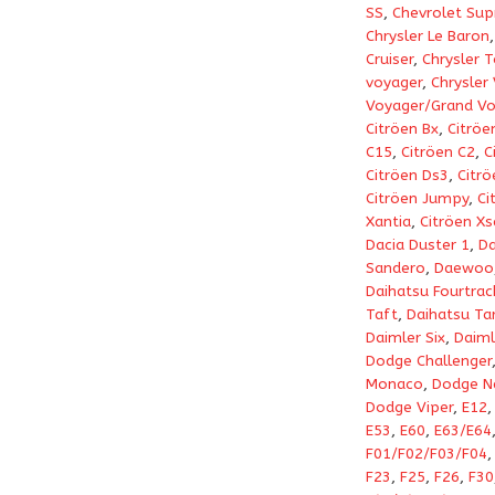
SS
,
Chevrolet Su
Chrysler Le Baron
Cruiser
,
Chrysler 
voyager
,
Chrysler
Voyager/Grand Vo
Citröen Bx
,
Citröe
C15
,
Citröen C2
,
C
Citröen Ds3
,
Citrö
Citröen Jumpy
,
Ci
Xantia
,
Citröen Xs
Dacia Duster 1
,
Da
Sandero
,
Daewoo
Daihatsu Fourtrac
Taft
,
Daihatsu Ta
Daimler Six
,
Daiml
Dodge Challenger
Monaco
,
Dodge N
Dodge Viper
,
E12
E53
,
E60
,
E63/E64
F01/F02/F03/F04
F23
,
F25
,
F26
,
F30