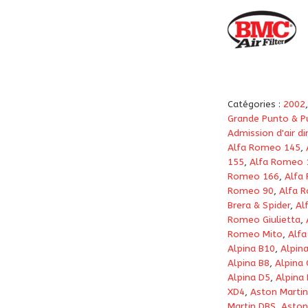
Catégories :
2002
Grande Punto & P
Admission d'air di
Alfa Romeo 145
,
155
,
Alfa Romeo 
Romeo 166
,
Alfa
Romeo 90
,
Alfa 
Brera & Spider
,
Al
Romeo Giulietta
,
Romeo Mito
,
Alfa
Alpina B10
,
Alpin
Alpina B8
,
Alpina 
Alpina D5
,
Alpina
XD4
,
Aston Martin
Martin DBS
,
Aston