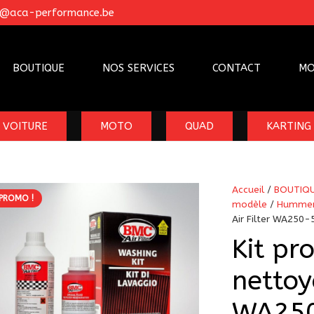
o@aca-performance.be
BOUTIQUE
NOS SERVICES
CONTACT
MO
VOITURE
MOTO
QUAD
KARTING
Accueil
/
BOUTIQ
PROMO !
modèle
/
Humme
Air Filter WA250-5
Kit pr
nettoy
WA250