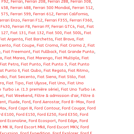
,
F92
,
Ferrari
,
Ferrari 208
,
Ferrari 288
,
Ferrari 308
,
i 458
,
Ferrari 488
,
Ferrari 500 Mondial
,
Ferrari 512
,
i 575
,
Ferrari 599
,
Ferrari 612
,
Ferrari California
,
errari Enzo
,
Ferrari F12
,
Ferrari F355
,
Ferrari F360
,
i F430
,
Ferrari F8
,
Ferrari FF
,
Ferrari GTC4
,
Fiat
,
Fiat
t 127
,
Fiat 131
,
Fiat 132
,
Fiat 500
,
Fiat 500L
,
Fiat
Fiat Argenta
,
Fiat Barchetta
,
Fiat Brava
,
Fiat
ecento
,
Fiat Coupe
,
Fiat Croma
,
Fiat Croma 2
,
Fiat
o
,
Fiat Freemont
,
Fiat Fullback
,
Fiat Grande Punto
,
ea
,
Fiat Marea
,
Fiat Marengo
,
Fiat Multipla
,
Fiat
Fiat Petra
,
Fiat Punto
,
Fiat Punto 3
,
Fiat Punto
iat Punto II
,
Fiat Qubo
,
Fiat Regata
,
Fiat Ritmo
,
dici
,
Fiat Seicento
,
Fiat Siena
,
Fiat Stilo
,
Fiat
ra
,
Fiat Tipo
,
Fiat Ulysse
,
Fiat Uno
,
Fiat Uno
 Turbo i.e. (1.3 première série)
,
Fiat Uno Turbo i.e.
e)
,
Fiat Weekend
,
Filtre & admission d'air
,
Filtre à
ent
,
Fluide
,
Ford
,
Ford Aerostar
,
Ford B-Max
,
Ford
Max
,
Ford Capri III
,
Ford Contour
,
Ford Cougar
,
Ford
rd E100
,
Ford E150
,
Ford E250
,
Ford E350
,
Ford
ord Econoline
,
Ford Ecosport
,
Ford Edge
,
Ford
 MK III
,
Ford Escort MkII
,
Ford Escort MKV
,
Ford
Excursion
,
Ford Expedition
,
Ford Explorer
,
Ford F
,