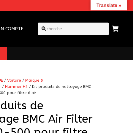
Translate »
N COMPTE
UE
/
Voiture
/
Marque &
r
/
Hummer H3
/ Kit produits de nettoyage BMC
00 pour filtre à air
oduits de
age BMC Air Filter
-500 pour filtre