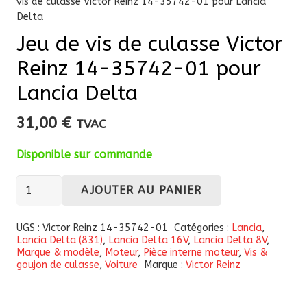
vis de culasse Victor Reinz 14-35742-01 pour Lancia
Delta
Jeu de vis de culasse Victor
Reinz 14-35742-01 pour
Lancia Delta
31,00
€
TVAC
Disponible sur commande
quantité
AJOUTER AU PANIER
de
Jeu
UGS :
Victor Reinz 14-35742-01
Catégories :
Lancia
,
Lancia Delta (831)
,
Lancia Delta 16V
,
Lancia Delta 8V
,
de
Marque & modèle
,
Moteur
,
Pièce interne moteur
,
Vis &
vis
goujon de culasse
,
Voiture
Marque :
Victor Reinz
de
culasse