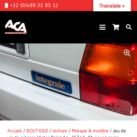
+32 (0)499 32 85 12
Translate »
Accueil
/
BOUTIQUE
/
Voiture
/
Marque & modèle
/ Jeu de