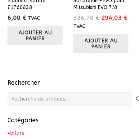
Magneti Marelli
Bonalume PEVO pour
71760838
Mitsubishi EVO 7/8
Le
Le
6,00
€
326,70
€
294,03
€
TVAC
prix
prix
TVAC
AJOUTER AU
initial
actu
PANIER
AJOUTER AU
était :
est 
PANIER
326,70 €.
294
Rechercher
Recherche
pour :
Catégories
Voiture