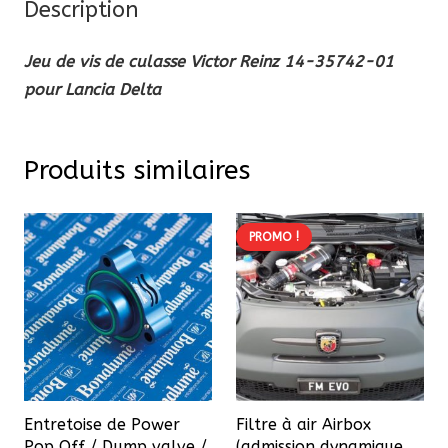
Description
Victor
Reinz
Jeu de vis de culasse Victor Reinz 14-35742-01
14-
pour Lancia Delta
35742-
01
pour
Produits similaires
Lancia
Delta
PROMO !
Entretoise de Power
Filtre à air Airbox
Pop Off / Dump valve /
(admission dynamique