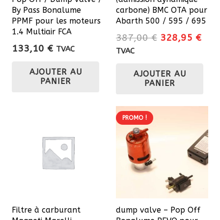
By Pass Bonalume
carbone) BMC OTA pour
PPMF pour les moteurs
Abarth 500 / 595 / 695
1.4 Multiair FCA
Le
Le
387,00
€
328,95
€
133,10
€
prix
prix
TVAC
TVAC
initial
actu
AJOUTER AU
AJOUTER AU
était :
est 
PANIER
PANIER
387,00 €.
328
PROMO !
Filtre à carburant
dump valve – Pop Off