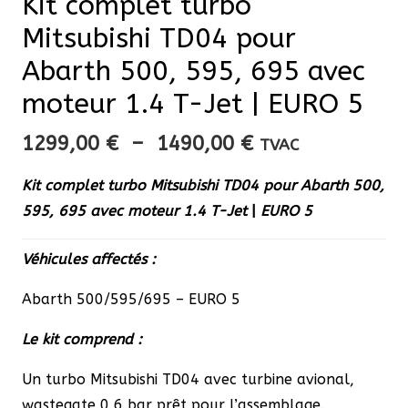
Kit complet turbo
Mitsubishi TD04 pour
Abarth 500, 595, 695 avec
moteur 1.4 T-Jet | EURO 5
Plage
1299,00
€
–
1490,00
€
TVAC
de
Kit complet turbo Mitsubishi TD04 pour Abarth 500,
prix :
595, 695
avec moteur 1.4 T-Jet
|
EURO 5
1299,00 €
à
Véhicules affectés :
1490,00 €
Abarth 500/595/695 – EURO 5
Le kit comprend :
Un turbo Mitsubishi TD04 avec turbine avional,
wastegate 0,6 bar prêt pour l’assemblage.