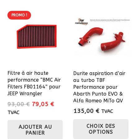
PROMO !
Filtre à air haute
Durite aspiration d’air
performance “BMC Air
au turbo TBF
Filters FB01164” pour
Performance pour
JEEP Wrangler
Abarth Punto EVO &
Alfa Romeo MiTo QV
Le
Le
93,00
€
79,05
€
135,00
€
prix
prix
TVAC
TVAC
Ce
initial
actuel
CHOIX DES
AJOUTER AU
était :
est :
pro
OPTIONS
PANIER
93,00 €.
79,05 €.
a