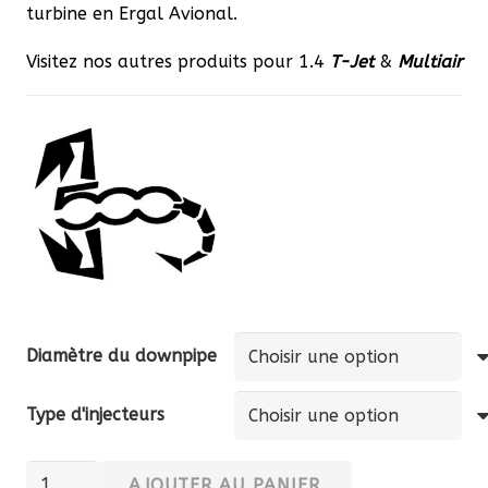
turbine en Ergal Avional.
Visitez nos autres produits pour 1.4
T-Jet
&
Multiair
Diamètre du downpipe
Type d'injecteurs
quantité
AJOUTER AU PANIER