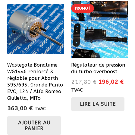
PROMO !
Wastegate Bonalume
Régulateur de pression
WG1446 renforcé &
du turbo overboost
réglable pour Abarth
Le
Le
217,80
€
196,02
€
595/695, Grande Punto
prix
prix
TVAC
EVO, 124 / Alfa Romeo
initial
actu
Giulietta, MiTo
LIRE LA SUITE
était :
est 
363,00
€
TVAC
217,80 €.
196
AJOUTER AU
PANIER