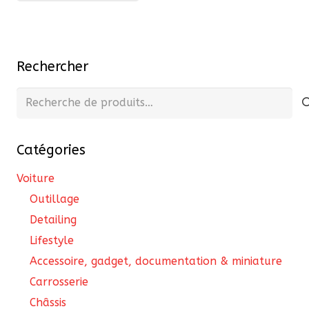
plu
var
Les
Rechercher
opt
pe
Recherche
êtr
pour :
cho
Catégories
sur
la
Voiture
pa
Outillage
du
Detailing
pro
Lifestyle
Accessoire, gadget, documentation & miniature
Carrosserie
Châssis