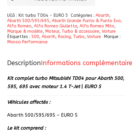
de
Kit
UGS :
Kit turbo TD04 - EURO 5
Catégories :
Abarth
,
Abarth 500/595/695
,
Abarth Grande Punto & Punto Evo
,
complet
Alfa Romeo
,
Alfa Romeo Giulietta
,
Alfa Romeo Mito
,
turbo
Marque & modèle
,
Moteur
,
Turbo & accessoire
,
Voiture
Étiquettes :
500
,
Abarth
,
Racing
,
Turbo
,
Voiture
Marque :
Mitsubishi
Monza Performance
TD04
pour
Description
Informations complémentair
Abarth
500,
Kit complet turbo Mitsubishi TD04 pour Abarth 500,
595,
595, 695
avec moteur 1.4 T-Jet
|
EURO 5
695
avec
Véhicules affectés :
moteur
1.4
Abarth 500/595/695 – EURO 5
T-
Le kit comprend :
Jet