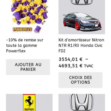
-10% de remise sur
Kit d’amortisseur Nitron
toute la gamme
NTR R1/R3 Honda Civic
Powerflex
FD2
3554,01
€
–
AJOUTER AU
Plage
4693,51
€
TVAC
PANIER
de
Ce
CHOIX DES
prix :
pro
OPTIONS
3554,01 €
a
à
plu
4693,51 €
var
Les