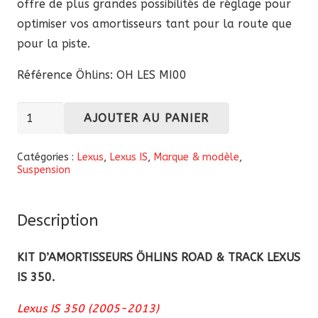
offre de plus grandes possibilités de réglage pour
optimiser vos amortisseurs tant pour la route que
pour la piste.
Référence Öhlins: OH LES MI00
quantité
AJOUTER AU PANIER
de
Kit
Catégories :
Lexus
,
Lexus IS
,
Marque & modèle
,
Suspension
d’amortisseurs
Öhlins
Road
Description
&
Track
KIT D’AMORTISSEURS ÖHLINS ROAD & TRACK LEXUS
Lexus
IS 350.
Is
Lexus IS 350 (2005-2013)
350