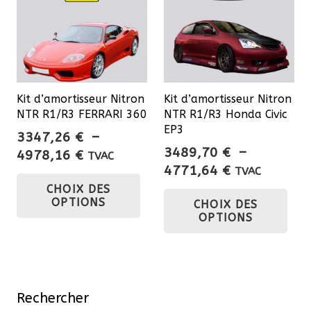
opt
pe
êtr
cho
sur
Kit d’amortisseur Nitron
Kit d’amortisseur Nitron
la
NTR R1/R3 FERRARI 360
NTR R1/R3 Honda Civic
pa
EP3
3347,26
€
–
du
3489,70
€
–
Plage
4978,16
€
TVAC
pro
Plage
4771,64
€
de
TVAC
Ce
de
Ce
CHOIX DES
prix :
produit
OPTIONS
CHOIX DES
prix :
3347,26 €
pro
a
OPTIONS
3489,70 €
à
a
plusieurs
à
4978,16 €
plu
variations.
4771,64 €
var
Les
Les
options
Rechercher
opt
peuvent