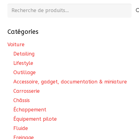
pe
Recherche
être
êtr
pour :
choisies
cho
sur
Catégories
sur
la
la
page
Voiture
pa
du
Detailing
du
produit
Lifestyle
pro
Outillage
Accessoire, gadget, documentation & miniature
Carrosserie
Châssis
Échappement
Équipement pilote
Fluide
Freinage