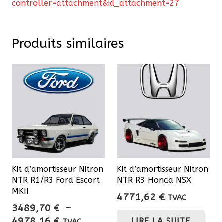
controller=attachment&id_attachment=27
Produits similaires
Kit d’amortisseur Nitron
Kit d’amortisseur Nitron
NTR R1/R3 Ford Escort
NTR R3 Honda NSX
MKII
4771,62
€
TVAC
3489,70
€
–
Plage
4978,16
€
LIRE LA SUITE
TVAC