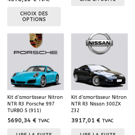
de
Ce
CHOIX DES
prix :
produit
OPTIONS
3489,70 €
a
à
plusieurs
4978,16 €
variations.
Les
options
peuvent
être
choisies
sur
Kit d’amortisseur Nitron
Kit d’amortisseur Nitron
la
NTR R3 Porsche 997
NTR R3 Nissan 300ZX
page
TURBO S (911)
Z32
du
5690,34
€
3917,01
€
TVAC
TVAC
produit