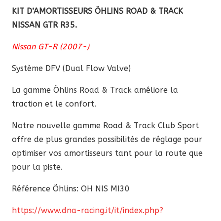
Track
KIT D’AMORTISSEURS ÖHLINS ROAD & TRACK
Nissan
NISSAN GTR R35.
GT-
Nissan GT-R (2007-)
R
R35
Système DFV (Dual Flow Valve)
La
gamme Öhlins Road & Track améliore la
traction et le confort.
Notre nouvelle gamme Road & Track Club Sport
offre de plus grandes possibilités de réglage pour
optimiser vos amortisseurs tant pour la route que
pour la piste.
Référence Öhlins: OH NIS MI30
https://www.dna-racing.it/it/index.php?