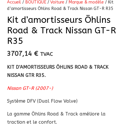
Accueil
/
BOUTIQUE
/
Voiture
/
Marque & modèle
/ Kit
d’amortisseurs Öhlins Road & Track Nissan GT-R R35
Kit d’amortisseurs Öhlins
Road & Track Nissan GT-R
R35
3707,14
€
TVAC
KIT D’AMORTISSEURS ÖHLINS ROAD & TRACK
NISSAN GTR R35.
Nissan GT-R (2007-)
Système DFV (Dual Flow Valve)
La
gamme Öhlins Road & Track améliore la
traction et le confort.