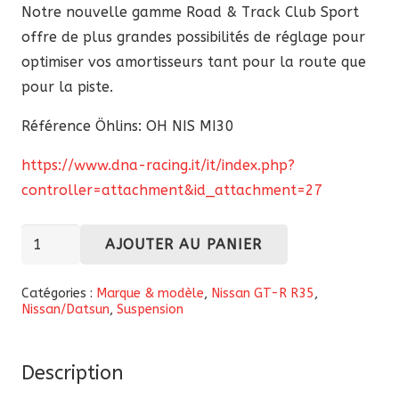
Notre nouvelle gamme Road & Track Club Sport
offre de plus grandes possibilités de réglage pour
optimiser vos amortisseurs tant pour la route que
pour la piste.
Référence Öhlins: OH NIS MI30
https://www.dna-racing.it/it/index.php?
controller=attachment&id_attachment=27
quantité
AJOUTER AU PANIER
de
Kit
Catégories :
Marque & modèle
,
Nissan GT-R R35
,
Nissan/Datsun
,
Suspension
d'amortisseurs
Öhlins
Road
Description
&