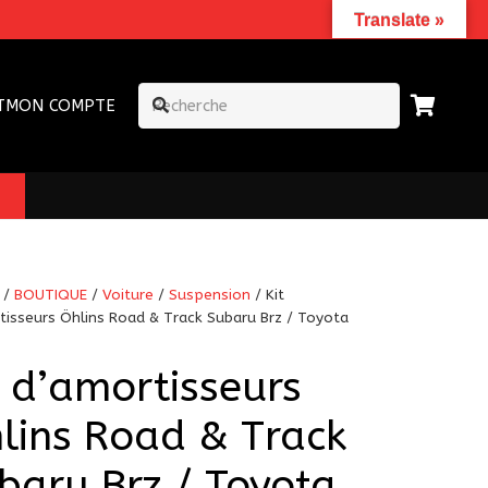
Translate »
T
MON COMPTE
/
BOUTIQUE
/
Voiture
/
Suspension
/ Kit
tisseurs Öhlins Road & Track Subaru Brz / Toyota
t d’amortisseurs
lins Road & Track
baru Brz / Toyota