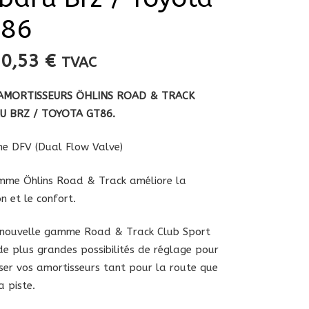
T86
10,53
€
TVAC
’AMORTISSEURS ÖHLINS ROAD & TRACK
U BRZ / TOYOTA GT86.
e DFV (Dual Flow Valve)
me Öhlins Road & Track améliore la
on et le confort.
 nouvelle gamme Road & Track Club Sport
de plus grandes possibilités de réglage pour
ser vos amortisseurs tant pour la route que
a piste.