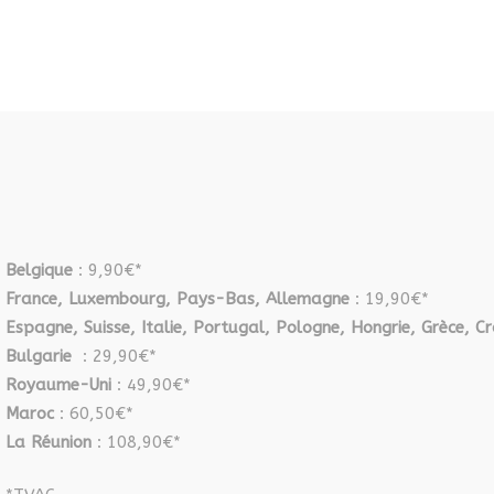
3917,01 €
variations.
Les
options
peuvent
être
choisies
sur
la
page
Belgique
: 9,90€*
du
France, Luxembourg, Pays-Bas, Allemagne
: 19,90€*
produit
Espagne, Suisse, Italie, Portugal, Pologne, Hongrie, Grèce, Cr
Bulgarie
: 29,90€*
Royaume-Uni
: 49,90€*
Maroc
: 60,50€*
La Réunion
: 108,90€*