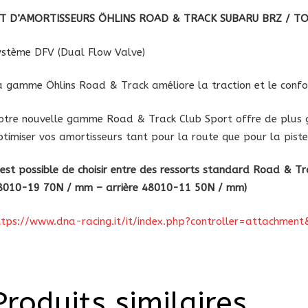
Track
IT D’AMORTISSEURS ÖHLINS ROAD & TRACK SUBARU BRZ / T
Subar
Brz
ystème DFV (Dual Flow Valve)
/
Toyot
a
gamme Öhlins Road & Track améliore la traction et le confo
GT86
otre nouvelle gamme Road & Track Club Sport offre de plus g
ptimiser vos amortisseurs tant pour la route que pour la piste
l est possible de choisir entre des ressorts standard Road & Tr
8010-19 70N / mm – arrière 48010-11 50N / mm)
ttps://www.dna-racing.it/it/index.php?controller=attachme
Produits similaires