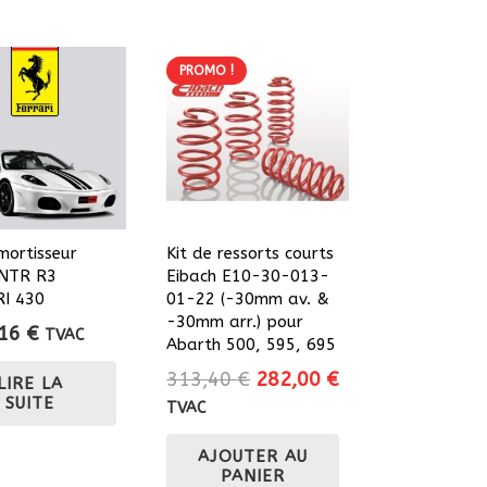
PROMO !
mortisseur
Kit de ressorts courts
 NTR R3
Eibach E10-30-013-
I 430
01-22 (-30mm av. &
-30mm arr.) pour
,16
€
TVAC
Abarth 500, 595, 695
Le
Le
313,40
€
282,00
€
LIRE LA
SUITE
prix
prix
TVAC
initial
actuel
AJOUTER AU
était :
est :
PANIER
313,40 €.
282,00 €.