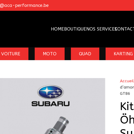
o@aca-performance.be
HOME
BOUTIQUE
NOS SERVICES
CONTAC
VOITURE
MOTO
QUAD
KARTING
Accueil
d’amor
GT86
Ki
Öh
Su