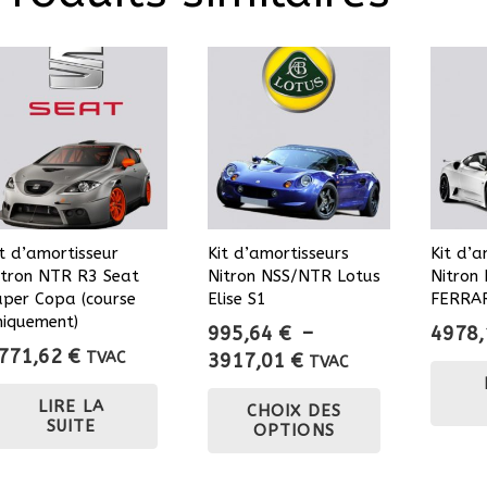
it d’amortisseur
Kit d’amortisseurs
Kit d’a
itron NTR R3 Seat
Nitron NSS/NTR Lotus
Nitron
uper Copa (course
Elise S1
FERRAR
niquement)
995,64
€
–
4978
771,62
€
Plage
TVAC
3917,01
€
TVAC
de
Ce
LIRE LA
CHOIX DES
prix :
produit
SUITE
OPTIONS
995,64 €
a
à
plusieurs