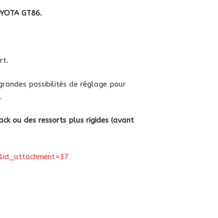
OYOTA GT86.
u
a
rt.
randes possibilités de réglage pour
.
ack ou des ressorts plus rigides (avant
nt&id_attachment=37