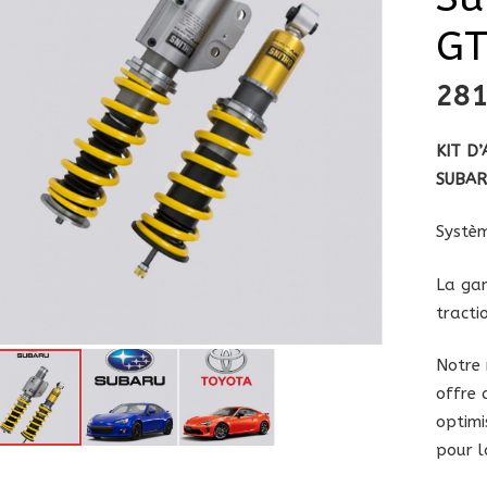
G
28
KIT D
SUBAR
Systèm
La
gam
tracti
Notre
offre 
optimi
pour l