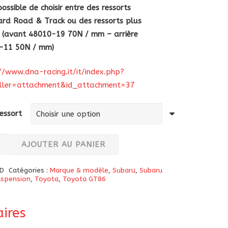
 possible de choisir entre des ressorts
rd Road & Track ou des ressorts plus
s (avant 48010-19 70N / mm – arrière
-11 50N / mm)
//www.dna-racing.it/it/index.php?
oller=attachment&id_attachment=37
essort
té
AJOUTER AU PANIER
D
Catégories :
Marque & modèle
,
Subaru
,
Subaru
tisseurs
uspension
,
Toyota
,
Toyota GT86
ires