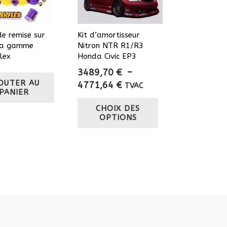
e remise sur
Kit d’amortisseur
la gamme
Nitron NTR R1/R3
lex
Honda Civic EP3
3489,70
€
–
OUTER AU
Plage
4771,64
€
TVAC
PANIER
de
Ce
CHOIX DES
prix :
produit
OPTIONS
3489,70 €
a
à
plusieurs
4771,64 €
variations.
Les
options
peuvent
être
choisies