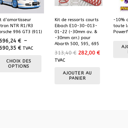
it d’amortisseur
Kit de ressorts courts
-10% d
itron NTR R1/R3
Eibach E10-30-013-
toute 
orsche 996 GT3 (911)
01-22 (-30mm av. &
Powerf
-30mm arr.) pour
696,24
€
–
Abarth 500, 595, 695
AJ
Plage
690,35
€
TVAC
Le
Le
313,40
€
282,00
€
de
Ce
prix
prix
TVAC
CHOIX DES
prix :
produit
OPTIONS
initial
actuel
3696,24 €
a
AJOUTER AU
était :
est :
à
plusieurs
PANIER
313,40 €.
282,00 €.
5690,35 €
variations.
Les
options
peuvent
être
choisies