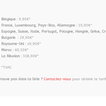
sur
la
page
Belgique
: 9,90€*
du
France, Luxembourg, Pays-Bas, Allemagne
: 19,90€*
produit
Espagne, Suisse, Italie, Portugal, Pologne, Hongrie, Grèce, Cr
Bulgarie
: 29,90€*
Royaume-Uni
: 49,90€*
Maroc
: 60,50€*
La Réunion
: 108,90€*
*TVAC
rouve pas dans la liste ?
Contactez-nous
pour obtenir le tarif