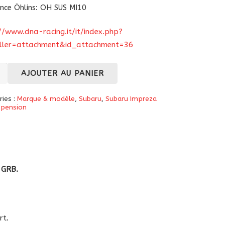
nce Öhlins: OH SUS MI10
//www.dna-racing.it/it/index.php?
oller=attachment&id_attachment=36
té
AJOUTER AU PANIER
ries :
Marque & modèle
,
Subaru
,
Subaru Impreza
tisseurs
spension
 GRB.
u
za
rt.