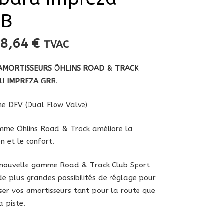
RB
88,64
€
TVAC
’AMORTISSEURS ÖHLINS ROAD & TRACK
U IMPREZA GRB.
e DFV (Dual Flow Valve)
me Öhlins Road & Track améliore la
on et le confort.
 nouvelle gamme Road & Track Club Sport
de plus grandes possibilités de réglage pour
ser vos amortisseurs tant pour la route que
a piste.