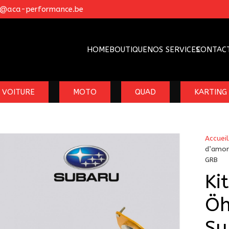
o@aca-performance.be
HOME
BOUTIQUE
NOS SERVICES
CONTAC
VOITURE
MOTO
QUAD
KARTING
Accueil
d’amor
GRB
Ki
Öh
Su