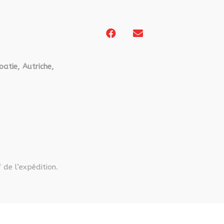
sur
la
page
du
produit
oatie, Autriche,
 de l’expédition.