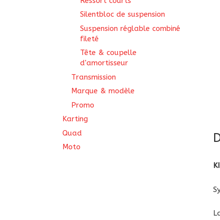
Ressort courts
Silentbloc de suspension
Suspension réglable combiné
fileté
Tête & coupelle
d'amortisseur
Transmission
Marque & modèle
Promo
Karting
Quad
D
Moto
K
S
L