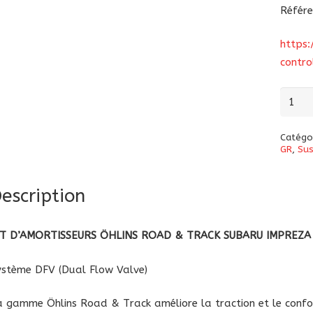
Référe
https:
contr
quanti
de
Kit
Catégo
d’amor
GR
,
Su
Öhlins
Road
escription
&
Track
IT D’AMORTISSEURS ÖHLINS ROAD & TRACK SUBARU IMPREZA
Subar
Impre
ystème DFV (Dual Flow Valve)
GRB
a
gamme Öhlins Road & Track améliore la traction et le confo