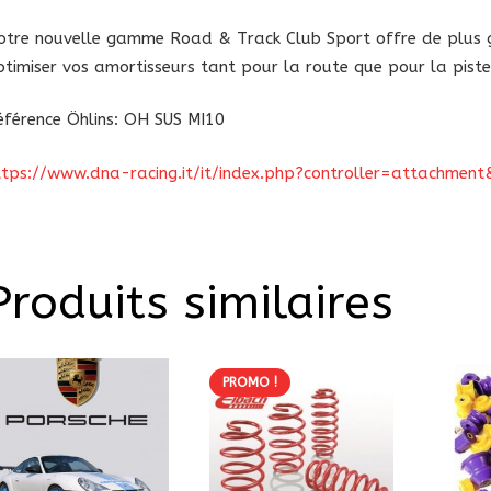
otre nouvelle gamme Road & Track Club Sport offre de plus g
ptimiser vos amortisseurs tant pour la route que pour la piste
éférence Öhlins: OH SUS MI10
ttps://www.dna-racing.it/it/index.php?controller=attachme
Produits similaires
PROMO !