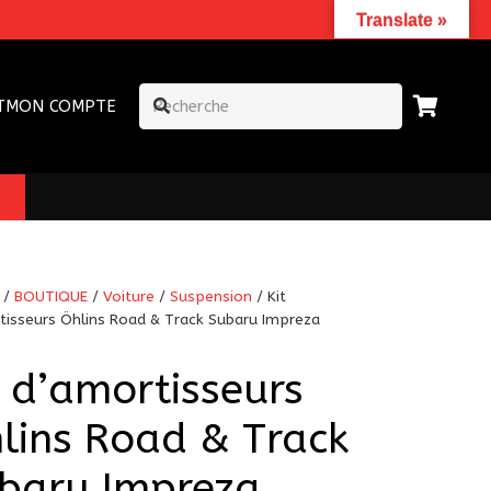
Translate »
T
MON COMPTE
/
BOUTIQUE
/
Voiture
/
Suspension
/ Kit
tisseurs Öhlins Road & Track Subaru Impreza
t d’amortisseurs
lins Road & Track
baru Impreza