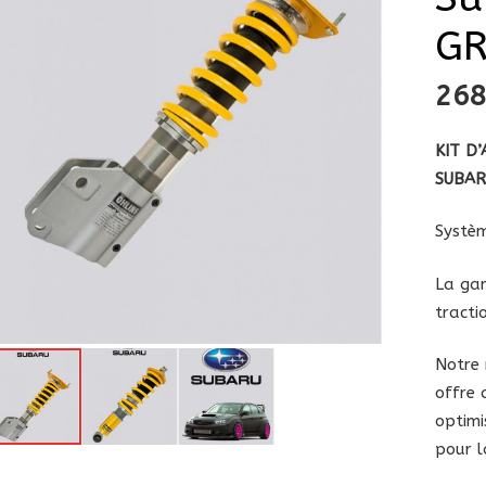
G
26
KIT D
SUBAR
Systèm
La
gam
tracti
Notre
offre 
optimi
pour l