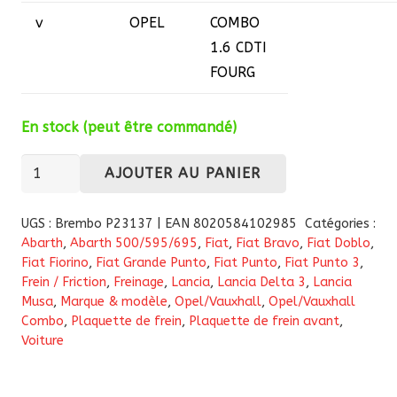
v
OPEL
COMBO
1.6 CDTI
FOURG
En stock (peut être commandé)
quantité
AJOUTER AU PANIER
de
Kit
UGS :
Brembo P23137 | EAN 8020584102985
Catégories :
de
Abarth
,
Abarth 500/595/695
,
Fiat
,
Fiat Bravo
,
Fiat Doblo
,
Fiat Fiorino
,
Fiat Grande Punto
,
Fiat Punto
,
Fiat Punto 3
,
4
Frein / Friction
,
Freinage
,
Lancia
,
Lancia Delta 3
,
Lancia
plaquettes
Musa
,
Marque & modèle
,
Opel/Vauxhall
,
Opel/Vauxhall
de
Combo
,
Plaquette de frein
,
Plaquette de frein avant
,
freins
Voiture
avant
Brembo