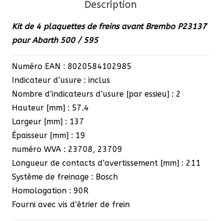
Description
P23137
pour
Kit de 4 plaquettes de freins avant Brembo P23137
Abarth
pour Abarth 500 / 595
500/595
Numéro EAN : 8020584102985
Indicateur d’usure : inclus
Nombre d’indicateurs d’usure [par essieu] : 2
Hauteur [mm] : 57.4
Largeur [mm] : 137
Épaisseur [mm] : 19
numéro WVA : 23708, 23709
Longueur de contacts d’avertissement [mm] : 211
Système de freinage : Bosch
Homologation : 90R
Fourni avec vis d’étrier de frein