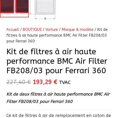
Accueil
/
BOUTIQUE
/
Voiture
/
Marque & modèle
/ Kit de
filtres à air haute performance BMC Air Filter FB208/03
pour Ferrari 360
Kit de filtres à air haute
performance BMC Air Filter
FB208/03 pour Ferrari 360
Le
Le
227,40
€
193,29
€
TVAC
prix
prix
Kit de deux filtres à air haute performance BMC Air
initial
actuel
Filter FB208/03 pour Ferrari 360
était :
est :
227,40 €.
193,29 €.
Ce kit de filtres à air de remplacement en coton de