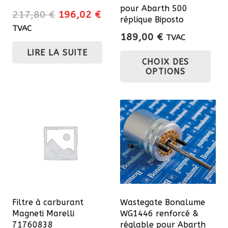
pour Abarth 500
Le
Le
217,80
€
196,02
€
réplique Biposto
prix
prix
TVAC
189,00
€
TVAC
initial
actuel
Ce
LIRE LA SUITE
était :
est :
CHOIX DES
pro
217,80 €.
196,02 €.
OPTIONS
a
plu
var
Les
opt
pe
êtr
cho
sur
Filtre à carburant
Wastegate Bonalume
la
Magneti Marelli
WG1446 renforcé &
pa
71760838
réglable pour Abarth