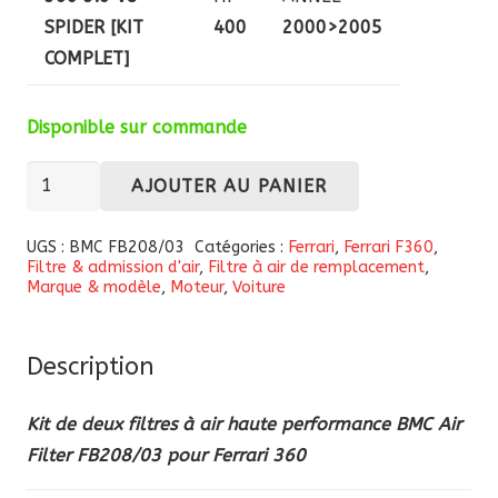
SPIDER [KIT
400
2000>2005
COMPLET]
Disponible sur commande
quantité
AJOUTER AU PANIER
de
Kit
UGS :
BMC FB208/03
Catégories :
Ferrari
,
Ferrari F360
,
Filtre & admission d'air
,
Filtre à air de remplacement
,
de
Marque & modèle
,
Moteur
,
Voiture
filtres
à
air
Description
haute
Kit de deux filtres à air haute performance BMC Air
performance
Filter FB208/03 pour Ferrari 360
BMC
Air