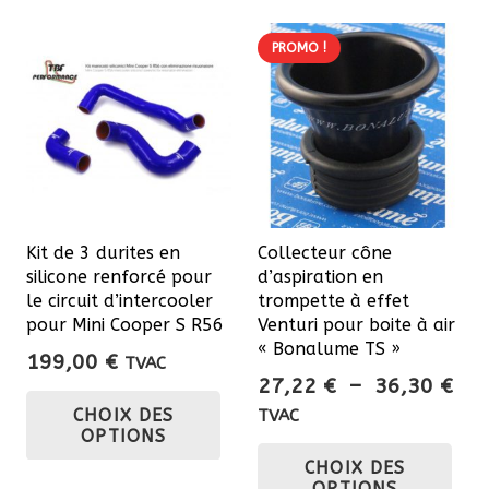
PROMO !
Kit de 3 durites en
Collecteur cône
silicone renforcé pour
d’aspiration en
le circuit d’intercooler
trompette à effet
pour Mini Cooper S R56
Venturi pour boite à air
« Bonalume TS »
199,00
€
TVAC
Pla
27,22
€
–
36,30
€
Ce
de
CHOIX DES
TVAC
produit
OPTIONS
prix
Ce
a
CHOIX DES
27,
pro
plusieurs
OPTIONS