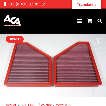
+32 (0)499 32 85 12
Translate »
PROMO !
Accueil
/
BOUTIQUE
/
Voiture
/
Marque &