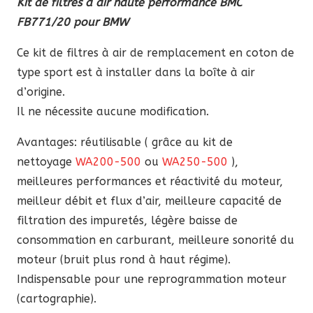
Kit de filtres à air haute performance BMC
performance
FB771/20 pour BMW
BMC
FB771/20
Ce kit de filtres à air de remplacement en coton de
pour
type sport est à installer dans la boîte à air
BMW
d’origine.
Il ne nécessite aucune modification.
Avantages: réutilisable ( grâce au kit de
nettoyage
WA200-500
ou
WA250-500
),
meilleures performances et réactivité du moteur,
meilleur débit et flux d’air, meilleure capacité de
filtration des impuretés, légère baisse de
consommation en carburant, meilleure sonorité du
moteur (bruit plus rond à haut régime).
Indispensable pour une reprogrammation moteur
(cartographie).