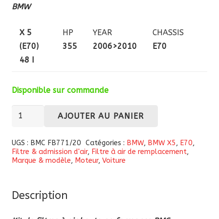
BMW
X 5
HP
YEAR
CHASSIS
(E70)
355
2006>2010
E70
48 I
Disponible sur commande
quantité
AJOUTER AU PANIER
de
Kit
UGS :
BMC FB771/20
Catégories :
BMW
,
BMW X5
,
E70
,
Filtre & admission d'air
,
Filtre à air de remplacement
,
de
Marque & modèle
,
Moteur
,
Voiture
filtres
à
air
Description
haute