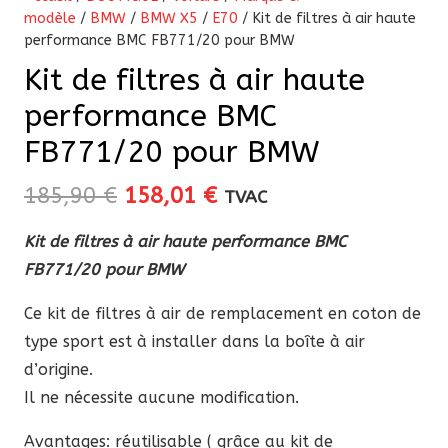
modèle
/
BMW
/
BMW X5
/
E70
/ Kit de filtres à air haute
performance BMC FB771/20 pour BMW
Kit de filtres à air haute
performance BMC
FB771/20 pour BMW
Le
Le
185,90
€
158,01
€
TVAC
prix
prix
Kit de filtres à air haute performance BMC
initial
actuel
FB771/20 pour BMW
était :
est :
185,90 €.
158,01 €.
Ce kit de filtres à air de remplacement en coton de
type sport est à installer dans la boîte à air
d’origine.
Il ne nécessite aucune modification.
Avantages: réutilisable ( grâce au kit de