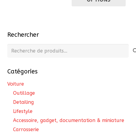
à
a
variations.
36,
plu
Les
var
options
Les
peuvent
Rechercher
opt
être
pe
Recherche
choisies
êtr
pour :
sur
cho
la
Catégories
sur
page
la
du
Voiture
pa
produit
Outillage
du
Detailing
pro
Lifestyle
Accessoire, gadget, documentation & miniature
Carrosserie