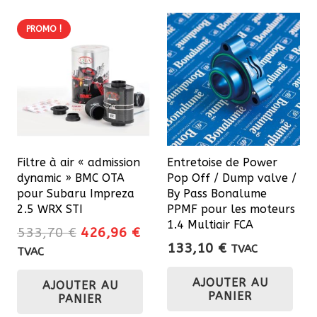
PROMO !
Filtre à air « admission
Entretoise de Power
dynamic » BMC OTA
Pop Off / Dump valve /
pour Subaru Impreza
By Pass Bonalume
2.5 WRX STI
PPMF pour les moteurs
1.4 Multiair FCA
Le
Le
533,70
€
426,96
€
133,10
€
prix
prix
TVAC
TVAC
initial
actuel
AJOUTER AU
AJOUTER AU
était :
est :
PANIER
PANIER
533,70 €.
426,96 €.