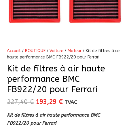
Accueil
/
BOUTIQUE
/
Voiture
/
Moteur
/ Kit de filtres à air
haute performance BMC FB922/20 pour Ferrari
Kit de filtres à air haute
performance BMC
FB922/20 pour Ferrari
Le
Le
227,40
€
193,29
€
TVAC
prix
prix
Kit de filtres à air haute performance BMC
initial
actuel
FB922/20 pour Ferrari
était :
est :