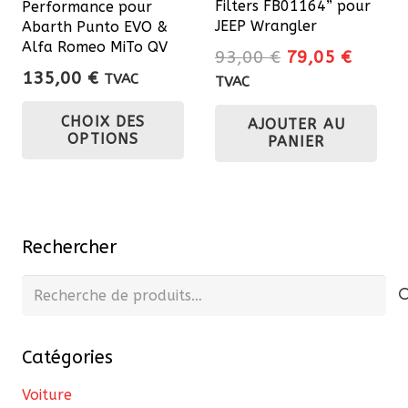
page
Filters FB01164” pour
Performance pour
du
JEEP Wrangler
Abarth Punto EVO &
Alfa Romeo MiTo QV
produit
Le
Le
93,00
€
79,05
€
135,00
€
prix
prix
TVAC
TVAC
Ce
initial
actuel
CHOIX DES
AJOUTER AU
était :
est :
produit
OPTIONS
PANIER
93,00 €.
79,05 
a
plusieurs
variations.
Les
Rechercher
options
peuvent
Recherche
être
pour :
choisies
Catégories
sur
la
Voiture
page