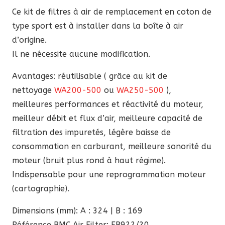
227,40 €.
193,29 €.
Ce kit de filtres à air de remplacement en coton de
type sport est à installer dans la boîte à air
d’origine.
Il ne nécessite aucune modification.
Avantages: réutilisable ( grâce au kit de
nettoyage
WA200-500
ou
WA250-500
),
meilleures performances et réactivité du moteur,
meilleur débit et flux d’air, meilleure capacité de
filtration des impuretés, légère baisse de
consommation en carburant, meilleure sonorité du
moteur (bruit plus rond à haut régime).
Indispensable pour une reprogrammation moteur
(cartographie).
Dimensions (mm): A : 324 | B : 169
Référence BMC Air Filter: FB922/20