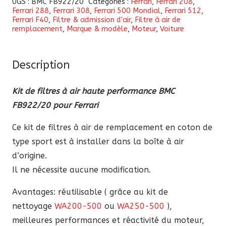
UGS :
BMC FB922/20
Catégories :
Ferrari
,
Ferrari 208
,
Ferrari 288
,
Ferrari 308
,
Ferrari 500 Mondial
,
Ferrari 512
,
de
Ferrari F40
,
Filtre & admission d'air
,
Filtre à air de
filtres
remplacement
,
Marque & modèle
,
Moteur
,
Voiture
à
air
Description
haute
performance
Kit de filtres à air haute performance BMC
BMC
FB922/20 pour Ferrari
FB922/20
pour
Ce kit de filtres à air de remplacement en coton de
Ferrari
type sport est à installer dans la boîte à air
d’origine.
Il ne nécessite aucune modification.
Avantages: réutilisable ( grâce au kit de
nettoyage
WA200-500
ou
WA250-500
),
meilleures performances et réactivité du moteur,