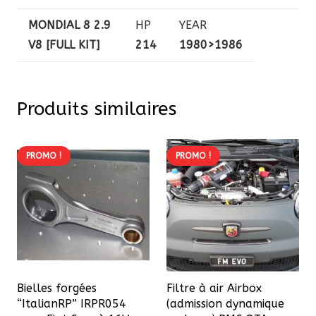
MONDIAL 8 2.9
HP
YEAR
V8 [FULL KIT]
214
1980>1986
Produits similaires
PROMO !
PROMO !
Bielles forgées
Filtre à air Airbox
“ItalianRP” IRPR054
(admission dynamique