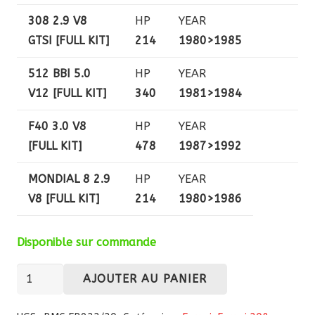
308 2.9 V8
HP
YEAR
GTSI [FULL KIT]
214
1980>1985
512 BBI 5.0
HP
YEAR
V12 [FULL KIT]
340
1981>1984
F40 3.0 V8
HP
YEAR
[FULL KIT]
478
1987>1992
MONDIAL 8 2.9
HP
YEAR
V8 [FULL KIT]
214
1980>1986
Disponible sur commande
quantité
AJOUTER AU PANIER
de
Kit