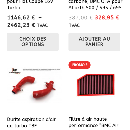
pour Fiat Coupè 16V
carbone) BMC OTA pour
Turbo
Abarth 500 / 595 / 695
Le
Le
1146,62
€
–
387,00
€
328,95
€
Plage
prix
prix
2462,23
€
TVAC
TVAC
de
initial
actu
Ce
CHOIX DES
AJOUTER AU
prix :
était :
est 
produit
OPTIONS
PANIER
1146,62 €
387,00 €.
328
a
à
plusieurs
2462,23 €
variations.
PROMO !
Les
options
peuvent
être
choisies
sur
Filtre à air haute
Durite aspiration d’air
la
performance “BMC Air
au turbo TBF