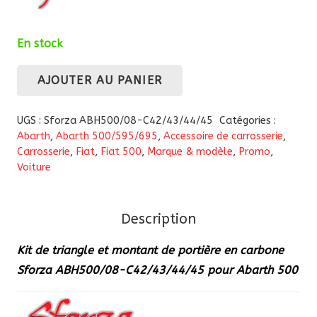
En stock
AJOUTER AU PANIER
quantité
de
UGS :
Sforza ABH500/08-C42/43/44/45
Catégories :
Kit
Abarth
,
Abarth 500/595/695
,
Accessoire de carrosserie
,
de
Carrosserie
,
Fiat
,
Fiat 500
,
Marque & modèle
,
Promo
,
Voiture
triangle
et
montant
Description
de
portière
Kit de triangle et montant de portière en carbone
en
Sforza
ABH500/08-C42/43/44/45
pour Abarth 500
carbone
Sforza