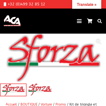
+32 (0)499 32 85 12
Translate »
Accueil
/
BOUTIQUE
/
Voiture
/
Promo
/ Kit de triangle et