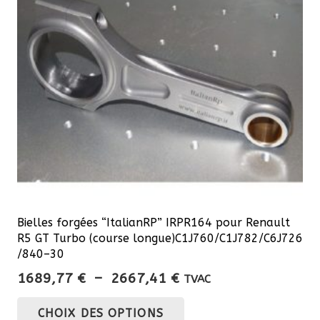
Bielles forgées “ItalianRP” IRPR164 pour Renault
R5 GT Turbo (course longue)C1J760/C1J782/C6J726
/840–30
Plage
1689,77
€
–
2667,41
€
TVAC
de
Ce
CHOIX DES OPTIONS
prix :
produit