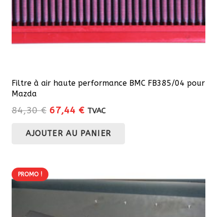
Filtre à air haute performance BMC FB385/04 pour
Mazda
Le
Le
84,30
€
67,44
€
TVAC
prix
prix
AJOUTER AU PANIER
initial
actuel
était :
est :
84,30 €.
67,44 €.
PROMO !