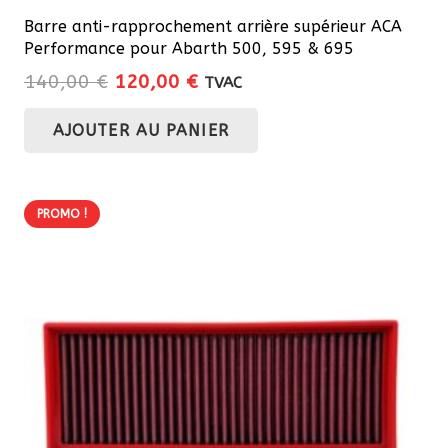
Barre anti-rapprochement arrière supérieur ACA
Performance pour Abarth 500, 595 & 695
Le
Le
140,00
€
120,00
€
TVAC
prix
prix
AJOUTER AU PANIER
initial
actuel
était :
est :
140,00 €.
120,00 €.
PROMO !