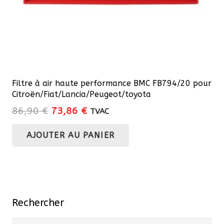
Filtre à air haute performance BMC FB794/20 pour
Citroën/Fiat/Lancia/Peugeot/toyota
Le
Le
86,90
€
73,86
€
TVAC
prix
prix
AJOUTER AU PANIER
initial
actuel
était :
est :
86,90 €.
73,86 €.
Rechercher