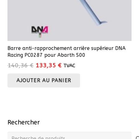
Barre anti-rapprochement arrière supérieur DNA
Racing PC0287 pour Abarth 500
Le
Le
140,36
€
133,35
€
TVAC
prix
prix
AJOUTER AU PANIER
initial
actuel
était :
est :
140,36 €.
133,35 €.
Rechercher
Recherche