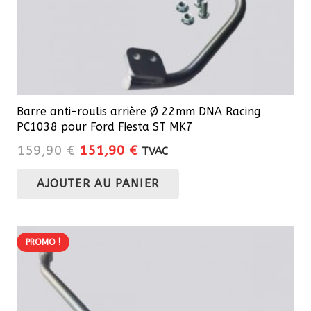
Barre anti-roulis arrière Ø 22mm DNA Racing
PC1038 pour Ford Fiesta ST MK7
Le
Le
159,90
€
151,90
€
TVAC
prix
prix
AJOUTER AU PANIER
initial
actuel
était :
est :
159,90 €.
151,90 €.
PROMO !