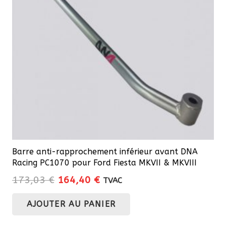
Barre anti-rapprochement inférieur avant DNA
Racing PC1070 pour Ford Fiesta MKVII & MKVIII
Le
Le
173,03
€
164,40
€
TVAC
prix
prix
AJOUTER AU PANIER
initial
actuel
était :
est :