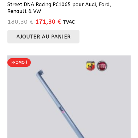
Street DNA Racing PC1065 pour Audi, Ford,
Renault & VW
Le
Le
180,30
€
171,30
€
TVAC
prix
prix
AJOUTER AU PANIER
initial
actuel
était :
est :
180,30 €.
171,30 €.
PROMO !