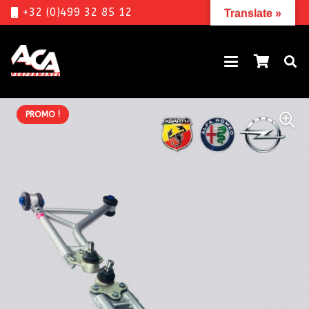
+32 (0)499 32 85 12
Translate »
PROMO !