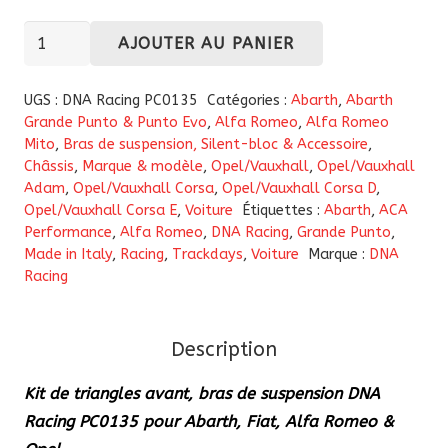
quantité
AJOUTER AU PANIER
de
Kit
UGS :
DNA Racing PC0135
Catégories :
Abarth
,
Abarth
de
Grande Punto & Punto Evo
,
Alfa Romeo
,
Alfa Romeo
Mito
,
Bras de suspension, Silent-bloc & Accessoire
,
triangles
Châssis
,
Marque & modèle
,
Opel/Vauxhall
,
Opel/Vauxhall
avant,
Adam
,
Opel/Vauxhall Corsa
,
Opel/Vauxhall Corsa D
,
bras
Opel/Vauxhall Corsa E
,
Voiture
Étiquettes :
Abarth
,
ACA
de
Performance
,
Alfa Romeo
,
DNA Racing
,
Grande Punto
,
Made in Italy
,
Racing
,
Trackdays
,
Voiture
Marque :
DNA
suspension
Racing
DNA
Racing
PC0135
Description
pour
Kit de triangles avant, bras de suspension DNA
Abarth,
Racing PC0135 pour Abarth, Fiat, Alfa Romeo &
Fiat,