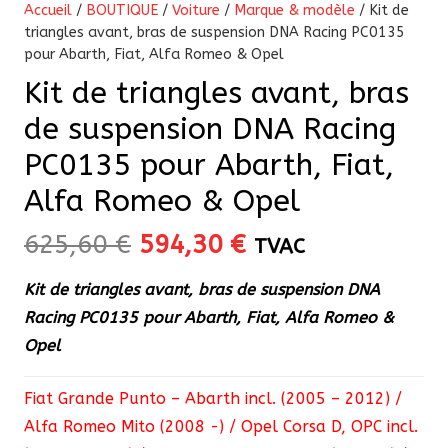
Accueil
/
BOUTIQUE
/
Voiture
/
Marque & modèle
/ Kit de
triangles avant, bras de suspension DNA Racing PC0135
pour Abarth, Fiat, Alfa Romeo & Opel
Kit de triangles avant, bras
de suspension DNA Racing
PC0135 pour Abarth, Fiat,
Alfa Romeo & Opel
Le
Le
625,60
€
594,30
€
TVAC
prix
prix
Kit de triangles avant, bras de suspension DNA
initial
actuel
Racing PC0135 pour Abarth, Fiat, Alfa Romeo &
était :
est :
Opel
625,60 €.
594,30 €.
Fiat Grande Punto – Abarth incl. (2005 – 2012) /
Alfa Romeo Mito (2008 -) / Opel Corsa D, OPC incl.