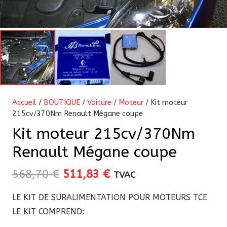
Accueil
/
BOUTIQUE
/
Voiture
/
Moteur
/ Kit moteur
215cv/370Nm Renault Mégane coupe
Kit moteur 215cv/370Nm
Renault Mégane coupe
Le
Le
568,70
€
511,83
€
TVAC
prix
prix
LE KIT DE SURALIMENTATION POUR MOTEURS TCE
initial
actuel
LE KIT COMPREND:
était :
est :