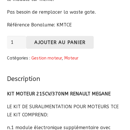
Pas besoin de remplacer la waste gate.
Référence Bonalume: KMTCE
quantité
AJOUTER AU PANIER
de
Kit
Catégories :
Gestion moteur
,
Moteur
moteur
215cv/370Nm
Description
Renault
Mégane
KIT MOTEUR 215CV/370NM RENAULT MEGANE
coupe
LE KIT DE SURALIMENTATION POUR MOTEURS TCE
LE KIT COMPREND:
n.1 module électronique supplémentaire avec