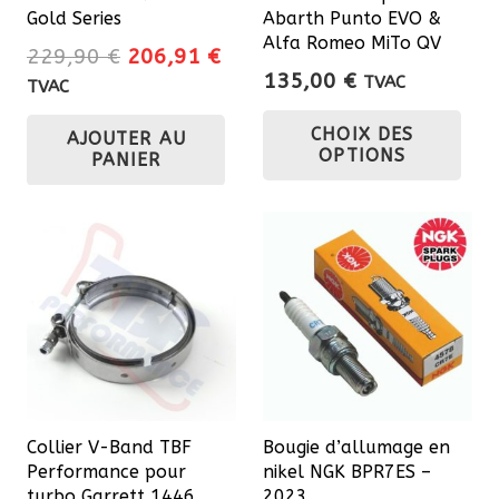
Gold Series
Abarth Punto EVO &
Alfa Romeo MiTo QV
Le
Le
229,90
€
206,91
€
135,00
€
prix
prix
TVAC
TVAC
Ce
initial
actuel
CHOIX DES
AJOUTER AU
était :
est :
pro
OPTIONS
PANIER
229,90 €.
206,91 €.
a
plu
var
Les
opt
pe
êtr
cho
sur
Collier V-Band TBF
Bougie d’allumage en
la
Performance pour
nikel NGK BPR7ES –
pa
turbo Garrett 1446
2023