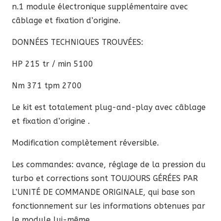
568,70 €.
511,83 €.
n.1 module électronique supplémentaire avec
câblage et fixation d’origine.
DONNÉES TECHNIQUES TROUVÉES:
HP 215 tr / min 5100
Nm 371 tpm 2700
Le kit est totalement plug-and-play avec câblage
et fixation d’origine .
Modification complètement réversible.
Les commandes: avance, réglage de la pression du
turbo et corrections sont TOUJOURS GÉRÉES PAR
L’UNITÉ DE COMMANDE ORIGINALE, qui base son
fonctionnement sur les informations obtenues par
le module lui-même.