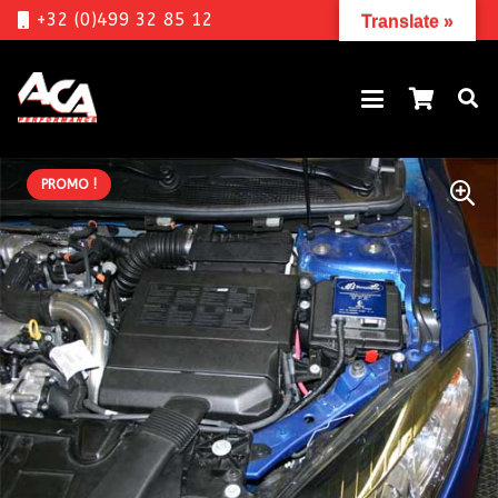
+32 (0)499 32 85 12
Translate »
PROMO !