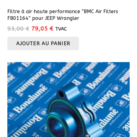
Filtre à air haute performance “BMC Air Filters
FB01164” pour JEEP Wrangler
Le
Le
93,00
€
79,05
€
TVAC
prix
prix
AJOUTER AU PANIER
initial
actuel
était :
est :
93,00 €.
79,05 €.