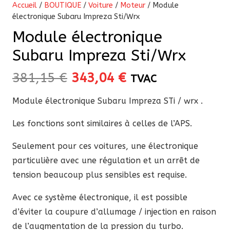
Accueil
/
BOUTIQUE
/
Voiture
/
Moteur
/ Module
électronique Subaru Impreza Sti/Wrx
Module électronique
Subaru Impreza Sti/Wrx
Le
Le
381,15
€
343,04
€
TVAC
prix
prix
Module électronique Subaru Impreza STi / wrx .
initial
actuel
était :
est :
Les fonctions sont similaires à celles de l’APS.
381,15 €.
343,04 €.
Seulement pour ces voitures, une électronique
particulière avec une régulation et un arrêt de
tension beaucoup plus sensibles est requise.
Avec ce système électronique, il est possible
d’éviter la coupure d’allumage / injection en raison
de l’augmentation de la pression du turbo.