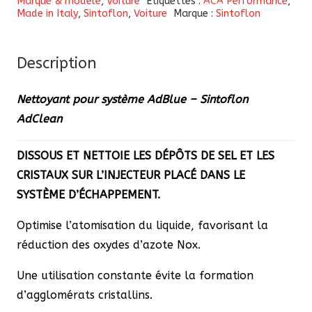
Marque & modèle
,
Voiture
Étiquettes :
ACA Performance
,
système
Made in Italy
,
Sintoflon
,
Voiture
Marque :
Sintoflon
AdBlue
-
Description
Sintoflon
AdClean
Nettoyant pour système AdBlue – Sintoflon
AdClean
DISSOUS ET NETTOIE LES DÉPÔTS DE SEL ET LES
CRISTAUX SUR L’INJECTEUR PLACÉ DANS LE
SYSTÈME D’ÉCHAPPEMENT.
Optimise l’atomisation du liquide, favorisant la
réduction des oxydes d’azote Nox.
Une utilisation constante évite la formation
d’agglomérats cristallins.