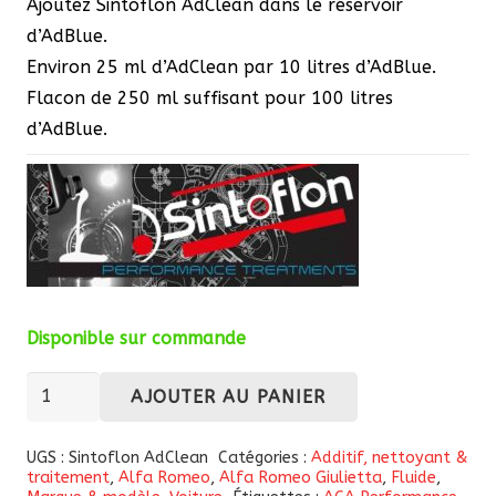
Ajoutez Sintoflon AdClean dans le réservoir
d’AdBlue.
Environ 25 ml d’AdClean par 10 litres d’AdBlue.
Flacon de 250 ml suffisant pour 100 litres
d’AdBlue.
Disponible sur commande
quantité
AJOUTER AU PANIER
de
Nettoyant
UGS :
Sintoflon AdClean
Catégories :
Additif, nettoyant &
traitement
,
Alfa Romeo
,
Alfa Romeo Giulietta
,
Fluide
,
pour