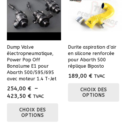
Dump Valve
Durite aspiration d’air
électropneumatique,
en silicone renforcée
Power Pop Off
pour Abarth 500
Bonalume E1 pour
réplique Biposto
Abarth 500/595/695
189,00
€
TVAC
avec moteur 1.4 T-Jet
Ce
254,00
€
–
CHOIX DES
pro
Plage
OPTIONS
423,50
€
TVAC
a
de
Ce
plu
CHOIX DES
prix :
produit
OPTIONS
var
254,00 €
a
Les
à
plusieurs