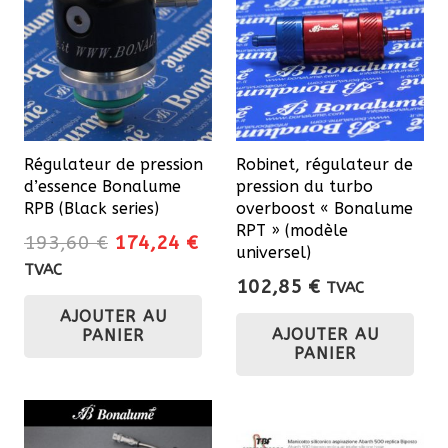
Régulateur de pression
Robinet, régulateur de
d’essence Bonalume
pression du turbo
RPB (Black series)
overboost « Bonalume
RPT » (modèle
Le
Le
193,60
€
174,24
€
universel)
prix
prix
TVAC
102,85
€
TVAC
initial
actuel
AJOUTER AU
était :
est :
AJOUTER AU
PANIER
193,60 €.
174,24 €.
PANIER