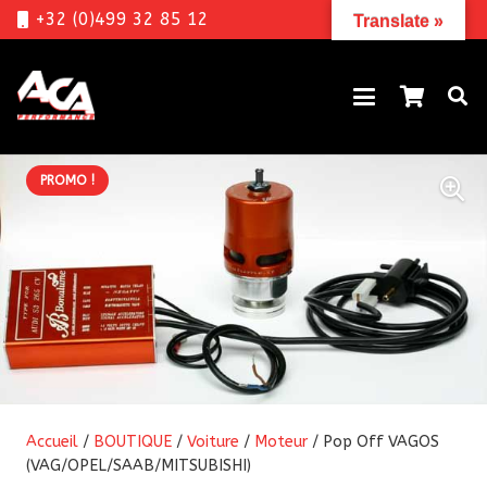
+32 (0)499 32 85 12
Translate »
PROMO !
Accueil
/
BOUTIQUE
/
Voiture
/
Moteur
/ Pop Off VAGOS
(VAG/OPEL/SAAB/MITSUBISHI)