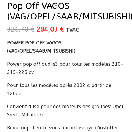
Pop Off VAGOS
(VAG/OPEL/SAAB/MITSUBISHI
Le
Le
326,70
€
294,03
€
TVAC
prix
prix
POWER POP OFF VAGOS
initial
actuel
(VAG/OPEL/SAAB/MITSUBISHI)
était :
est :
326,70 €.
294,03 €.
Power pop off audi s3 pour tous les modèles 210-
215-225 cv.
Pour tous les modèles après 2002 a partir de
180cv.
Convient aussi pour des moteurs des groupes: Opel,
Saab, Mitsubishi.
Beaucoup d’entre vous auront essayé d’installer