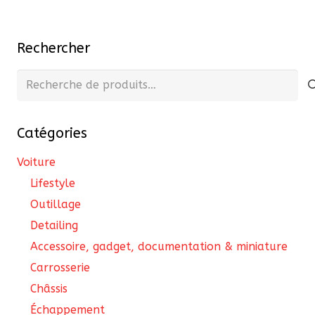
opt
423,50 €
variations.
pe
Les
êtr
Rechercher
options
cho
peuvent
Recherche
sur
être
pour :
la
choisies
pa
Catégories
sur
du
la
Voiture
pro
page
Lifestyle
du
Outillage
produit
Detailing
Accessoire, gadget, documentation & miniature
Carrosserie
Châssis
Échappement