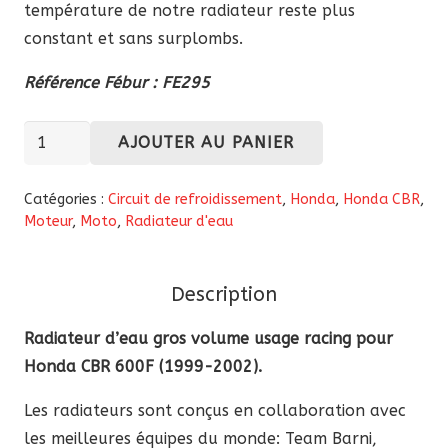
température de notre radiateur reste plus
constant et sans surplombs.
Référence Fébur : FE295
quantité
AJOUTER AU PANIER
de
Radiateur
Catégories :
Circuit de refroidissement
,
Honda
,
Honda CBR
,
d’eau
Moteur
,
Moto
,
Radiateur d'eau
gros
volume
Description
route
Honda
Radiateur d’eau gros volume usage racing pour
CBR
Honda CBR 600F (1999-2002).
600
Les radiateurs sont conçus en collaboration avec
F
les meilleures équipes du monde: Team Barni,
(1999-