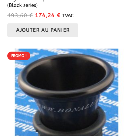
(Black series)
Le
Le
193,60
€
174,24
€
TVAC
prix
prix
AJOUTER AU PANIER
initial
actuel
était :
est :
193,60 €.
174,24 €.
PROMO !