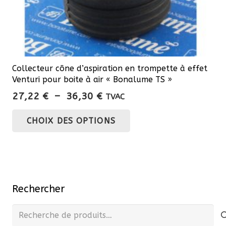
Collecteur cône d’aspiration en trompette à effet
Venturi pour boite à air « Bonalume TS »
Plage
27,22
€
–
36,30
€
TVAC
de
Ce
CHOIX DES OPTIONS
prix :
produit
27,22 €
a
à
plusieurs
36,30 €
variations.
Les
Rechercher
options
peuvent
Recherche
être
pour :