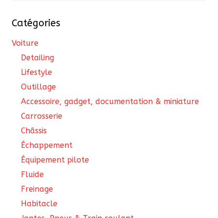
choisies
Catégories
sur
la
Voiture
page
Detailing
du
Lifestyle
produit
Outillage
Accessoire, gadget, documentation & miniature
Carrosserie
Châssis
Échappement
Équipement pilote
Fluide
Freinage
Habitacle