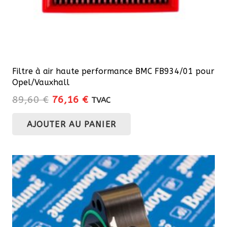
Filtre à air haute performance BMC FB934/01 pour
Opel/Vauxhall
Le
Le
89,60
€
76,16
€
TVAC
prix
prix
AJOUTER AU PANIER
initial
actuel
était :
est :
89,60 €.
76,16 €.