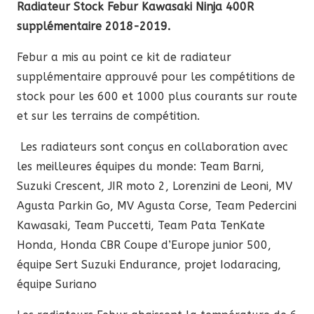
Radiateur Stock Febur Kawasaki Ninja 400R
prix :
supplémentaire 2018-2019.
605,00 €
à
Febur a mis au point ce kit de radiateur
640,70 €
supplémentaire approuvé pour les compétitions de
stock pour les 600 et 1000 plus courants sur route
et sur les terrains de compétition.
Les radiateurs sont conçus en collaboration avec
les meilleures équipes du monde: Team Barni,
Suzuki Crescent, JIR moto 2, Lorenzini de Leoni, MV
Agusta Parkin Go, MV Agusta Corse, Team Pedercini
Kawasaki, Team Puccetti, Team Pata TenKate
Honda, Honda CBR Coupe d’Europe junior 500,
équipe Sert Suzuki Endurance, projet Iodaracing,
équipe Suriano