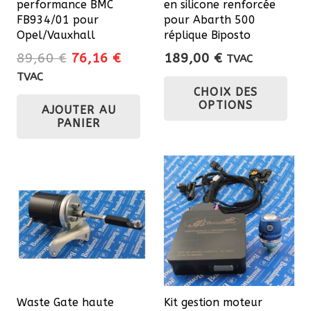
performance BMC
en silicone renforcée
FB934/01 pour
pour Abarth 500
Opel/Vauxhall
réplique Biposto
Le
Le
89,60
€
76,16
€
189,00
€
TVAC
prix
prix
Ce
TVAC
CHOIX DES
initial
actuel
pro
OPTIONS
AJOUTER AU
était :
est :
a
PANIER
89,60 €.
76,16 €.
plu
var
Les
opt
pe
êtr
cho
sur
la
Waste Gate haute
Kit gestion moteur
pa