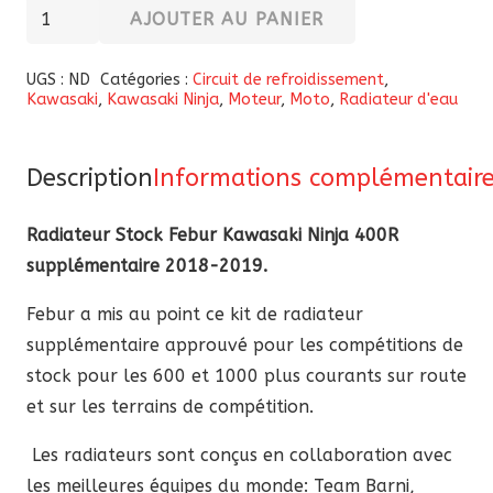
quantité
AJOUTER AU PANIER
de
Radiateur
UGS :
ND
Catégories :
Circuit de refroidissement
,
Kawasaki
,
Kawasaki Ninja
,
Moteur
,
Moto
,
Radiateur d'eau
Stock
Febur
supplémentaire
Description
Informations complémentair
pour
Kawasaki
Radiateur Stock Febur Kawasaki Ninja 400R
Ninja
supplémentaire 2018-2019.
400
Febur a mis au point ce kit de radiateur
R
supplémentaire approuvé pour les compétitions de
(2018-
stock pour les 600 et 1000 plus courants sur route
2019)
et sur les terrains de compétition.
Les radiateurs sont conçus en collaboration avec
les meilleures équipes du monde: Team Barni,