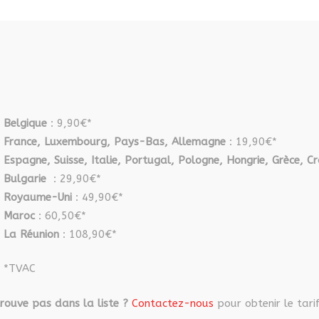
options
peuvent
être
choisies
sur
la
Belgique
: 9,90€*
page
France, Luxembourg, Pays-Bas, Allemagne
du
: 19,90€*
Espagne, Suisse, Italie, Portugal, Pologne, Hongrie, Grèce, Cr
produit
Bulgarie
: 29,90€*
Royaume-Uni
: 49,90€*
Maroc
: 60,50€*
La Réunion
: 108,90€*
*TVAC
rouve pas dans la liste ?
Contactez-nous
pour obtenir le tarif