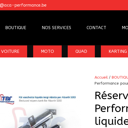
o@aca-performance.be
BOUTIQUE
NOS SERVICES
CONTACT
MO
VOITURE
MOTO
QUAD
KARTING
Accueil
/
BOUTIQ
Performance pour 
Réserv
Perfo
liquid