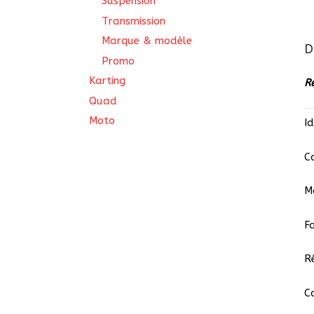
Suspension
Transmission
Marque & modèle
D
Promo
Karting
R
Quad
Moto
I
C
M
F
R
C