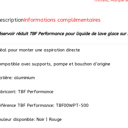
moteur
,
Marque &
TBF
Performance
escription
Informations complémentaires
pour
liquide
éservoir réduit TBF Performance pour liquide de lave glace sur
de
lave
déal pour monter une aspiration directe
glace
sur
ompatible avec supports, pompe et bouchon d’origine
Abarth
500
atière: aluminium
abricant: TBF Performance
éférence TBF Performance: TBF00WPT-500
ouleur disponible: Noir | Rouge