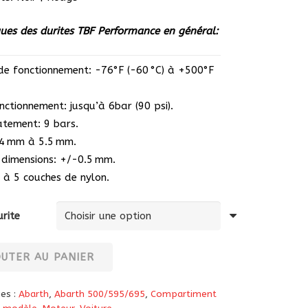
ues des durites TBF Performance en général:
e fonctionnement: -76°F (-60 °C) à +500°F
nctionnement: jusqu’à 6bar (90 psi).
atement: 9 bars.
 4 mm à 5.5 mm.
 dimensions: +/-0.5 mm.
 à 5 couches de nylon.
rite
OUTER AU PANIER
ies :
Abarth
,
Abarth 500/595/695
,
Compartiment