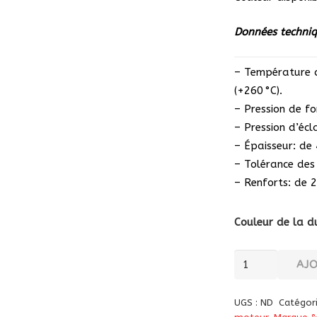
Données techniq
– Température d
(+260 °C).
– Pression de fo
– Pression d’écl
– Épaisseur: de
– Tolérance des
– Renforts: de 2
Couleur de la du
quantité
AJ
de
Réservoir
UGS :
ND
Catégor
réduit