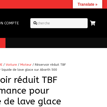
Translate »
N COMPTE
UE
/
Voiture
/
Moteur
/ Réservoir réduit TBF
liquide de lave glace sur Abarth 500
oir réduit TBF
rmance pour
e de lave glace