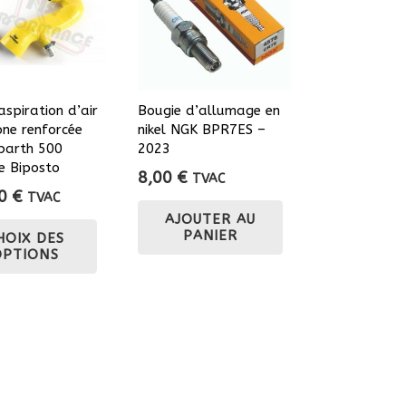
aspiration d’air
Bougie d’allumage en
cone renforcée
nikel NGK BPR7ES –
barth 500
2023
e Biposto
8,00
€
TVAC
00
€
TVAC
Ce
AJOUTER AU
PANIER
HOIX DES
produit
OPTIONS
a
plusieurs
variations.
Les
options
peuvent