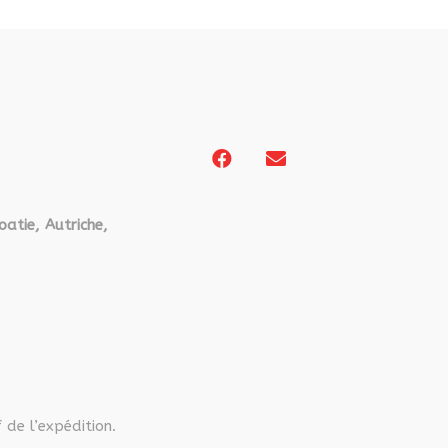
être
choisies
sur
la
page
du
produit
oatie, Autriche,
 de l’expédition.