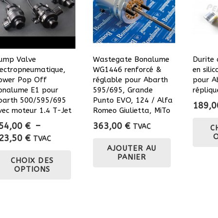
ump Valve
Wastegate Bonalume
Durite 
lectropneumatique,
WG1446 renforcé &
en sili
ower Pop Off
réglable pour Abarth
pour A
onalume E1 pour
595/695, Grande
répliqu
barth 500/595/695
Punto EVO, 124 / Alfa
189,
vec moteur 1.4 T-Jet
Romeo Giulietta, MiTo
54,00
€
–
363,00
€
TVAC
C
Plage
23,50
€
TVAC
AJOUTER AU
de
Ce
PANIER
CHOIX DES
prix :
produit
OPTIONS
254,00 €
a
à
plusieurs
423,50 €
variations.
Les