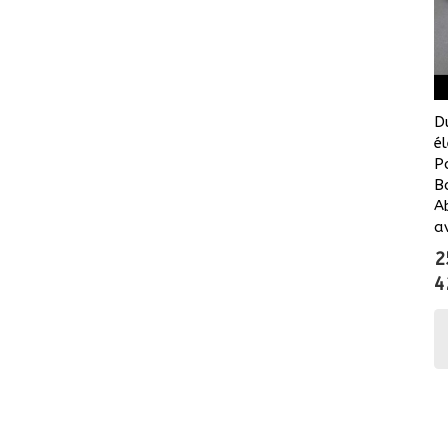
D
é
P
B
A
a
2
4