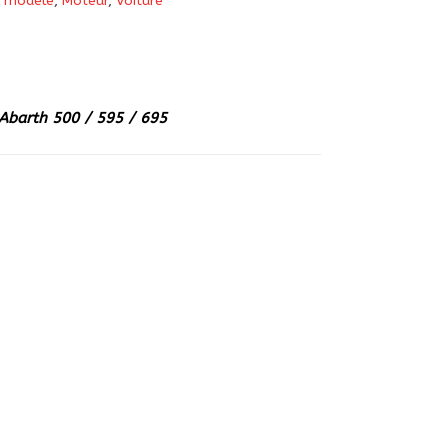
 modèle
,
Moteur
,
Voiture
 Abarth 500 / 595 / 695