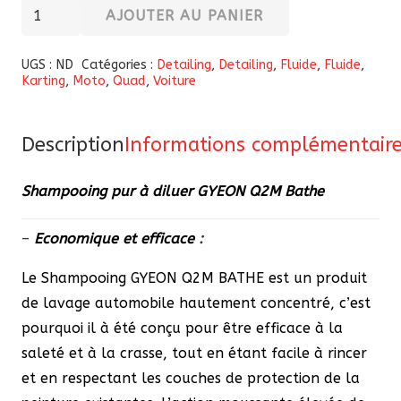
quantité
AJOUTER AU PANIER
de
Shampooing
UGS :
ND
Catégories :
Detailing
,
Detailing
,
Fluide
,
Fluide
,
Karting
,
Moto
,
Quad
,
Voiture
pur
à
diluer
Description
Informations complémentair
GYEON
Q2M
Shampooing pur à diluer GYEON Q2M Bathe
Bathe
–
Economique et efficace
:
Le Shampooing GYEON Q2M BATHE est un produit
de lavage automobile hautement concentré, c’est
pourquoi il à été conçu pour être efficace à la
saleté et à la crasse, tout en étant facile à rincer
et en respectant les couches de protection de la