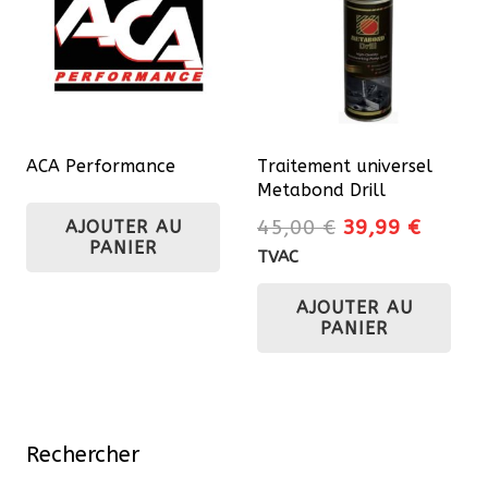
peuvent
opt
être
pe
choisies
êtr
sur
cho
la
sur
page
ACA Performance
Traitement universel
la
du
Metabond Drill
pa
produit
Le
Le
45,00
€
39,99
€
AJOUTER AU
du
PANIER
prix
prix
TVAC
pro
initial
actuel
AJOUTER AU
était :
est :
PANIER
45,00 €.
39,99 
Rechercher