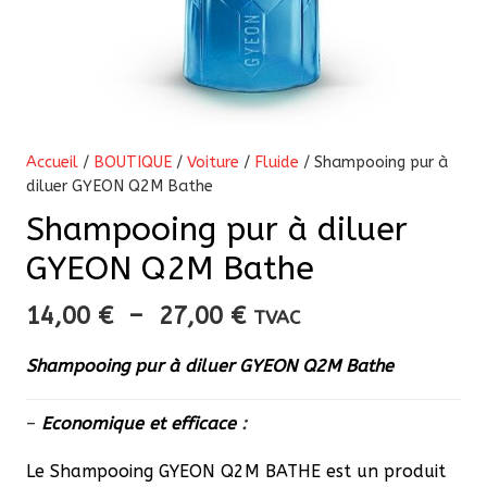
Accueil
/
BOUTIQUE
/
Voiture
/
Fluide
/ Shampooing pur à
diluer GYEON Q2M Bathe
Shampooing pur à diluer
GYEON Q2M Bathe
Plage
14,00
€
–
27,00
€
TVAC
de
Shampooing pur à diluer GYEON Q2M Bathe
prix :
14,00 €
–
Economique et efficace
:
à
27,00 €
Le Shampooing GYEON Q2M BATHE est un produit