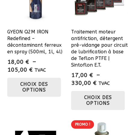
GYEON Q2M IRON
Traitement moteur
Redefined –
antifriction, détergent
décontaminant ferreux
pré-vidange pour circuit
en spray (500ml, 1l, 4l)
de lubrification à base
de Teflon PTFE |
18,00
€
–
Sintoflon E.T.
Plage
105,00
€
TVAC
17,00
€
–
de
Ce
Plage
330,00
€
TVAC
CHOIX DES
prix :
produit
de
OPTIONS
Ce
18,00 €
a
CHOIX DES
prix :
pro
à
plusieurs
OPTIONS
17,00 €
a
105,00 €
variations.
à
plu
Les
330,00 €
var
PROMO !
options
Les