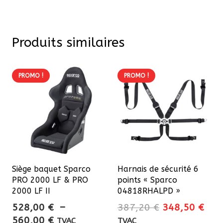
Produits similaires
PROMO !
PROMO !
Siège baquet Sparco
Harnais de sécurité 6
PRO 2000 LF & PRO
points « Sparco
2000 LF II
04818RHALPD »
Le
Le
528,00
€
–
387,20
€
348,50
€
Plage
prix
prix
560,00
€
TVAC
TVAC