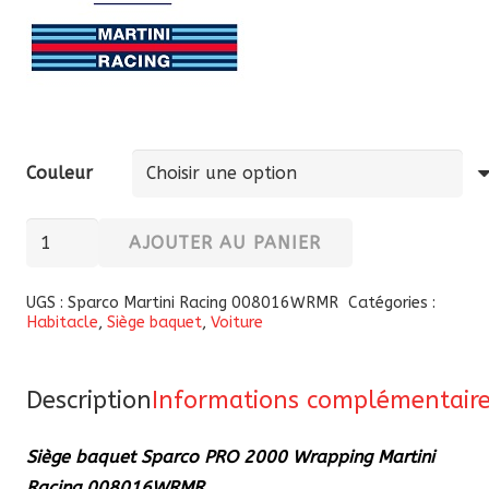
Couleur
quantité
AJOUTER AU PANIER
de
Siège
UGS :
Sparco Martini Racing 008016WRMR
Catégories :
Habitacle
,
Siège baquet
,
Voiture
baquet
Sparco
PRO
Description
Informations complémentair
2000
Wrapping
Siège baquet Sparco PRO 2000 Wrapping Martini
Martini
Racing 008016WRMR