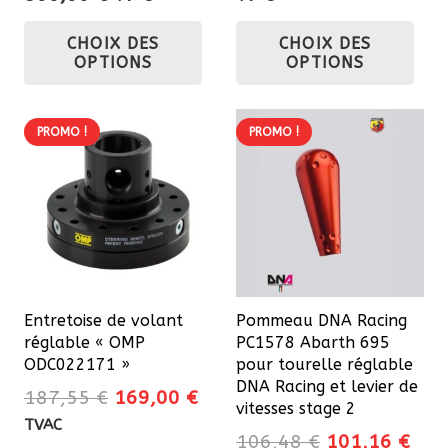
de
initial
actu
Ce
Ce
CHOIX DES
CHOIX DES
prix :
était :
est 
produit
pro
OPTIONS
OPTIONS
528,00 €
387,20 €.
348
a
a
à
plusieurs
plu
560,00 €
variations.
var
PROMO !
PROMO !
Les
Les
options
opt
peuvent
pe
être
êtr
choisies
cho
sur
sur
Entretoise de volant
Pommeau DNA Racing
la
la
réglable « OMP
PC1578 Abarth 695
page
pa
ODC022171 »
pour tourelle réglable
du
du
DNA Racing et levier de
Le
Le
187,55
€
169,00
€
vitesses stage 2
produit
pro
prix
prix
TVAC
Le
Le
106,48
€
101,16
€