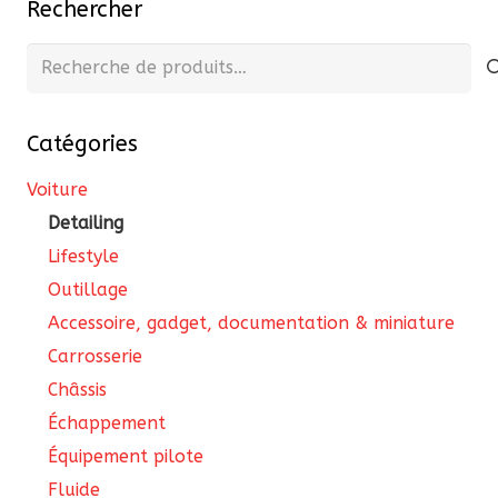
Rechercher
options
peuvent
Recherche
être
pour :
choisies
Catégories
sur
la
Voiture
page
Detailing
du
Lifestyle
produit
Outillage
Accessoire, gadget, documentation & miniature
Carrosserie
Châssis
Échappement
Équipement pilote
Fluide