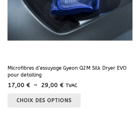
Microfibres d’essuyage Gyeon Q2M Silk Dryer EVO
pour detailing
Plage
17,00
€
–
29,00
€
TVAC
de
Ce
CHOIX DES OPTIONS
prix :
produit
17,00 €
a
à
plusieurs
29,00 €
variations.
Les