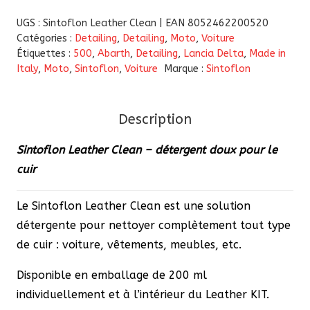
Sintoflon
UGS :
Sintoflon Leather Clean | EAN 8052462200520
Leather
Catégories :
Detailing
,
Detailing
,
Moto
,
Voiture
Étiquettes :
500
,
Abarth
,
Detailing
,
Lancia Delta
,
Made in
Clean
Italy
,
Moto
,
Sintoflon
,
Voiture
Marque :
Sintoflon
-
détergent
doux
Description
pour
Sintoflon Leather Clean – détergent doux pour le
le
cuir
cuir
Le Sintoflon Leather Clean est une solution
détergente pour nettoyer complètement tout type
de cuir : voiture, vêtements, meubles, etc.
Disponible en emballage de 200 ml
individuellement et à l’intérieur du Leather KIT.