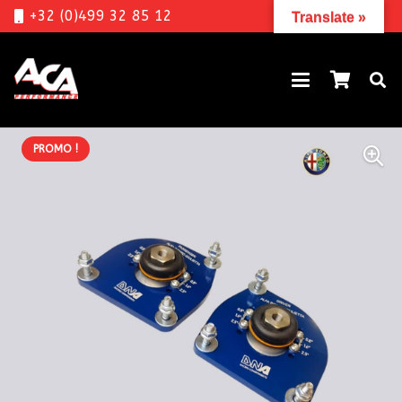
+32 (0)499 32 85 12
Translate »
PROMO !