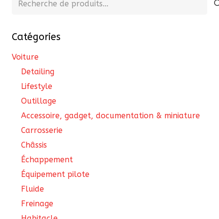
être
pour :
choisies
Catégories
sur
la
Voiture
page
Detailing
du
Lifestyle
produit
Outillage
Accessoire, gadget, documentation & miniature
Carrosserie
Châssis
Échappement
Équipement pilote
Fluide
Freinage
Habitacle