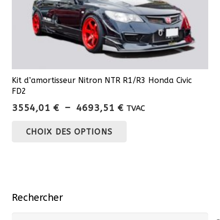
Kit d’amortisseur Nitron NTR R1/R3 Honda Civic
FD2
Plage
3554,01
€
–
4693,51
€
TVAC
de
Ce
CHOIX DES OPTIONS
prix :
produit
3554,01 €
a
à
plusieurs
4693,51 €
variations.
Les
Rechercher
options
peuvent
Recherche