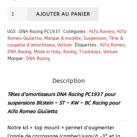
quantité
AJOUTER AU PANIER
de
Têtes
UGS :
DNA Racing PC1937
Catégories :
Alfa Romeo
,
Alfa
d'amortisseurs
Romeo Giulietta
,
Marque & modèle
,
Suspension
,
Tête &
coupelle d'amortisseur
,
Voiture
Étiquettes :
Alfa Romeo
,
DNA
DNA Racing
,
Made in Italy
,
Racing
,
Trackdays
,
Voiture
Racing
Marque :
DNA Racing
PC1937
pour
suspensions
Description
Bilstein,
Têtes d’amortisseurs DNA Racing PC1937 pour
KW
suspensions Bilstein – ST – KW – BC Racing pour
pour
Alfa Romeo Giulietta
Alfa
Romeo
Notre kit « top mount » permet d’augmenter
Giulietta
l’angle de carrossage (camber) jusqu’à -3° et la