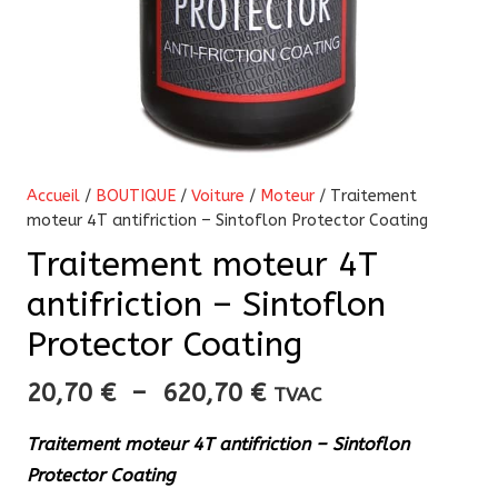
Accueil
/
BOUTIQUE
/
Voiture
/
Moteur
/ Traitement
moteur 4T antifriction – Sintoflon Protector Coating
Traitement moteur 4T
antifriction – Sintoflon
Protector Coating
Plage
20,70
€
–
620,70
€
TVAC
de
Traitement moteur 4T antifriction – Sintoflon
prix :
Protector Coating
20,70 €