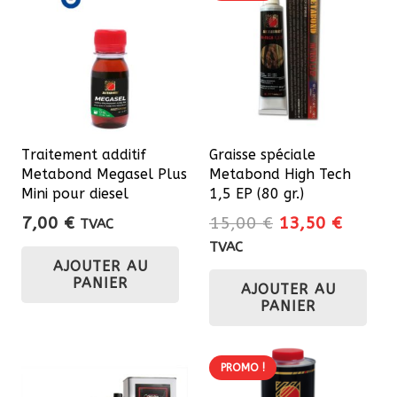
Traitement additif
Graisse spéciale
Metabond Megasel Plus
Metabond High Tech
Mini pour diesel
1,5 EP (80 gr.)
Le
Le
7,00
€
15,00
€
13,50
€
TVAC
prix
prix
TVAC
AJOUTER AU
initial
actuel
PANIER
AJOUTER AU
était :
est :
PANIER
15,00 €.
13,50 
PROMO !