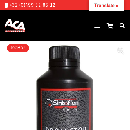
+32 (0)499 32 85 12
Translate »
PROMO !