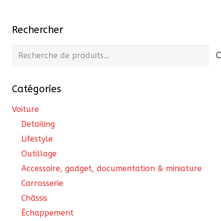
330,00 €
variations.
Les
Rechercher
options
peuvent
Recherche
être
pour :
choisies
Catégories
sur
la
Voiture
page
Detailing
du
Lifestyle
produit
Outillage
Accessoire, gadget, documentation & miniature
Carrosserie
Châssis
Échappement