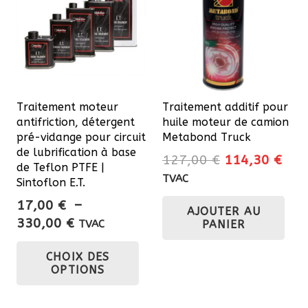
Traitement moteur
Traitement additif pour
antifriction, détergent
huile moteur de camion
pré-vidange pour circuit
Metabond Truck
de lubrification à base
Le
Le
127,00
€
114,30
€
de Teflon PTFE |
prix
prix
TVAC
Sintoflon E.T.
initial
actu
17,00
€
–
AJOUTER AU
était :
est 
Plage
330,00
€
PANIER
TVAC
127,00 €.
114
de
Ce
CHOIX DES
prix :
produit
OPTIONS
17,00 €
a
à
plusieurs