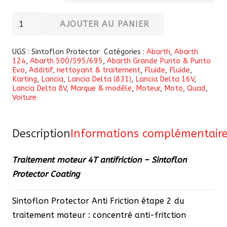
quantité
AJOUTER AU PANIER
de
Traitement
UGS :
Sintoflon Protector
Catégories :
Abarth
,
Abarth
124
,
Abarth 500/595/695
,
Abarth Grande Punto & Punto
moteur
Evo
,
Additif, nettoyant & traitement
,
Fluide
,
Fluide
,
4T
Karting
,
Lancia
,
Lancia Delta (831)
,
Lancia Delta 16V
,
Lancia Delta 8V
,
Marque & modèle
,
Moteur
,
Moto
,
Quad
,
antifriction
Voiture
-
Sintoflon
Description
Informations complémentair
Protector
Coating
Traitement moteur 4T antifriction – Sintoflon
Protector Coating
Sintoflon Protector Anti Friction étape 2 du
traitement moteur : concentré anti-fritction