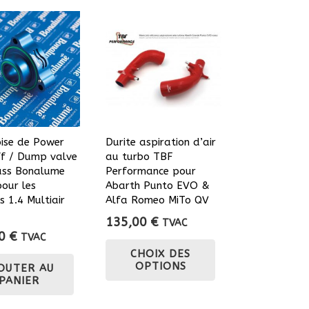
oise de Power
Durite aspiration d’air
f / Dump valve
au turbo TBF
ass Bonalume
Performance pour
our les
Abarth Punto EVO &
 1.4 Multiair
Alfa Romeo MiTo QV
135,00
€
TVAC
10
€
TVAC
Ce
CHOIX DES
produit
OPTIONS
OUTER AU
a
PANIER
plusieurs