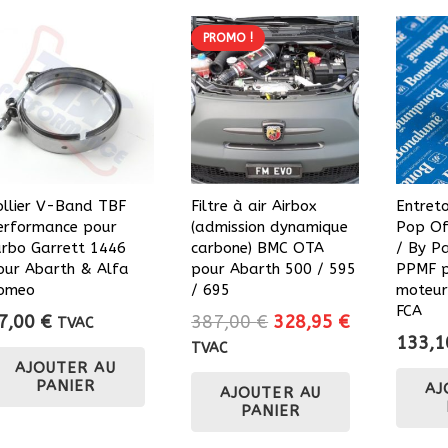
PROMO !
ollier V-Band TBF
Filtre à air Airbox
Entret
erformance pour
(admission dynamique
Pop Of
urbo Garrett 1446
carbone) BMC OTA
/ By P
our Abarth & Alfa
pour Abarth 500 / 595
PPMF p
omeo
/ 695
moteurs
FCA
Le
Le
7,00
€
387,00
€
328,95
€
TVAC
133,
prix
prix
TVAC
AJOUTER AU
initial
actuel
PANIER
AJ
AJOUTER AU
était :
est :
PANIER
387,00 €.
328,95 €.