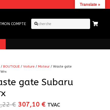
Translate »
T
MON COMPTE
/
BOUTIQUE
/
Voiture
/
Moteur
/ Waste gate
 Wrx
ste gate Subaru
x
Le
Le
1,22
€
307,10
€
TVAC