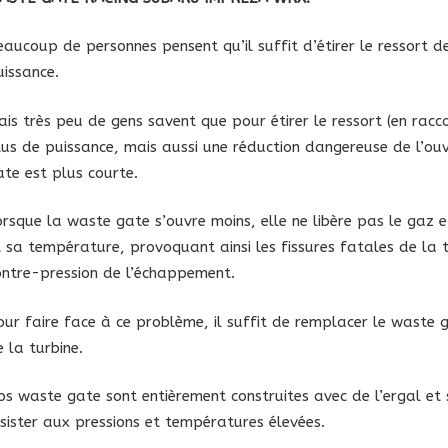
eaucoup de personnes pensent qu’il suffit d’étirer le ressort 
uissance.
ais très peu de gens savent que pour étirer le ressort (en racc
lus de puissance, mais aussi une réduction dangereuse de l’ou
ate est plus courte.
orsque la waste gate s’ouvre moins, elle ne libère pas le ga
t sa température, provoquant ainsi les fissures fatales de la
ontre-pression de l’échappement.
our faire face à ce problème, il suffit de remplacer le waste
 la turbine.
os waste gate sont entièrement construites avec de l’ergal et 
ésister aux pressions et températures élevées.