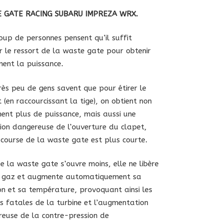
prix
prix
initial
actuel
 GATE RACING SUBARU IMPREZA WRX.
était :
est :
341,22 €.
307,10 €.
up de personnes pensent qu’il suffit
er le ressort de la waste gate pour obtenir
ment la puissance.
rès peu de gens savent que pour étirer le
t (en raccourcissant la tige), on obtient non
ent plus de puissance, mais aussi une
ion dangereuse de l’ouverture du clapet,
 course de la waste gate est plus courte.
e la waste gate s’ouvre moins, elle ne libère
e gaz et augmente automatiquement sa
on et sa température, provoquant ainsi les
es fatales de la turbine et l’augmentation
euse de la contre-pression de