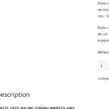
Dans c
de bou
cas, l’
Dans c
de ca 
suppor
Référ
quanti
de
Waste
Catégo
gate
Subar
escription
Wrx
ASTE GATE RACING SUBARU IMPREZA WRX.