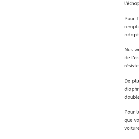
l’écha
Pour f
rempla
adapté
Nos wa
de l’e
résist
De plu
diaphr
double
Pour l
que vo
voitur