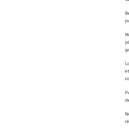
B
p
M
p
g
L
e
c
P
de
N
r