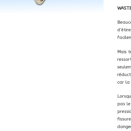
WASTE
Beauco
d’étir
facile
Mais t
ressor
seulem
réduct
car la
Lorsqu
pas l
pressi
fissur
danger