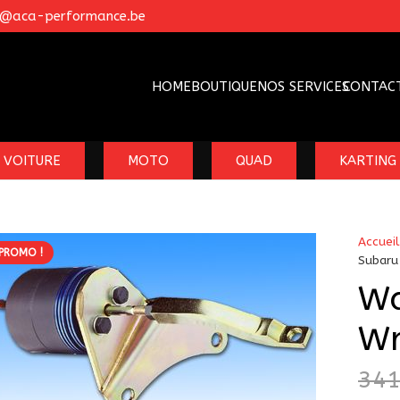
o@aca-performance.be
HOME
BOUTIQUE
NOS SERVICES
CONTAC
VOITURE
MOTO
QUAD
KARTING
Accueil
PROMO !
Subaru
Wa
Wr
34