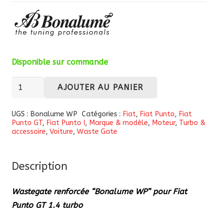
Disponible sur commande
quantité
AJOUTER AU PANIER
de
Wastegate
UGS :
Bonalume WP
Catégories :
Fiat
,
Fiat Punto
,
Fiat
Punto GT
,
Fiat Punto I
,
Marque & modèle
,
Moteur
,
Turbo &
renforcée
accessoire
,
Voiture
,
Waste Gate
“Bonalume
WP”
pour
Description
Fiat
Wastegate renforcée “Bonalume WP” pour Fiat
Punto
Punto GT 1.4 turbo
GT