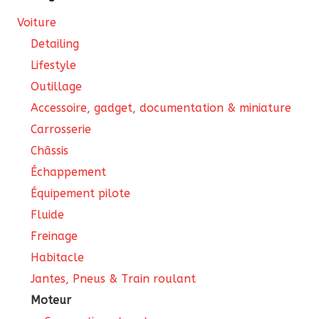
la
Voiture
pa
Detailing
du
Lifestyle
pro
Outillage
Accessoire, gadget, documentation & miniature
Carrosserie
Châssis
Échappement
Équipement pilote
Fluide
Freinage
Habitacle
Jantes, Pneus & Train roulant
Moteur