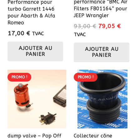
performance “BMC Air
Performance pour
Filters FB01164” pour
turbo Garrett 1446
JEEP Wrangler
pour Abarth & Alfa
Romeo
Le
Le
93,00
€
79,05
€
17,00
€
prix
prix
TVAC
TVAC
initial
actuel
AJOUTER AU
AJOUTER AU
était :
est :
PANIER
PANIER
93,00 €.
79,05 
PROMO !
PROMO !
dump valve – Pop Off
Collecteur cône