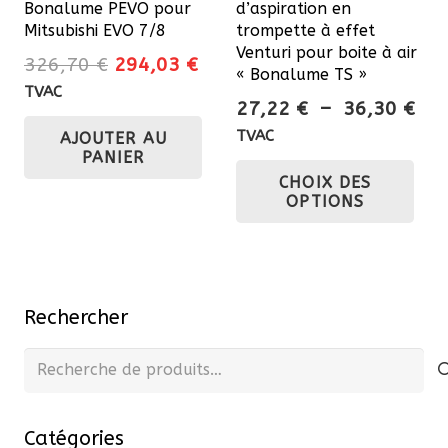
Bonalume PEVO pour
d’aspiration en
Mitsubishi EVO 7/8
trompette à effet
Venturi pour boite à air
Le
Le
326,70
€
294,03
€
« Bonalume TS »
prix
prix
TVAC
Pla
27,22
€
–
36,30
€
initial
actuel
de
TVAC
AJOUTER AU
était :
est :
prix
PANIER
Ce
326,70 €.
294,03 €.
CHOIX DES
27,
pro
OPTIONS
à
a
36,
plu
var
Les
Rechercher
opt
pe
Recherche
êtr
pour :
cho
Catégories
sur